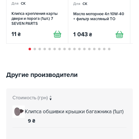
Для
CK
Для
CK
Д
Клипса крепления карты
Масло моторное 4л 10W-40
Ф
двери и порога (1шт.) 7
+ фильтр масляный TO
SEVEN PARTS
11
1 043
2
₴
₴
Другие производители
Стоимость (грн)
Клипса обшивки крышки багажника (1шт)
9
₴