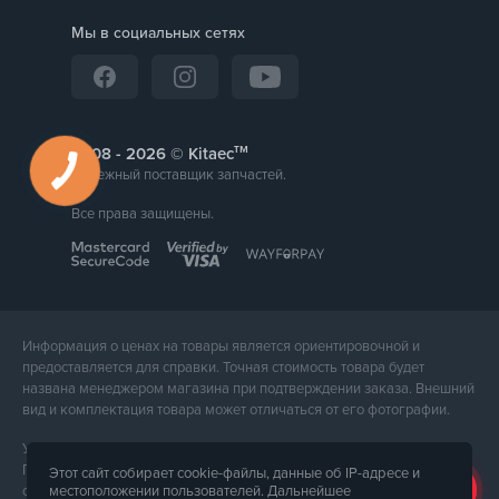
Мы в социальных сетях
тм
2008 -
© Kitaec
Надежный поставщик запчастей.
Все права защищены.
Информация о ценах на товары является ориентировочной и
предоставляется для справки. Точная стоимость товара будет
названа менеджером магазина при подтверждении заказа. Внешний
вид и комплектация товара может отличаться от его фотографии.
Услуги предоставляет ФЛП Тюпа Петр Павлович, ИПН 2770105454.
Политика конфиденциальности доступна по
ссылке
. Публичная
Этот сайт собирает cookie-файлы, данные об IP-адресе и
местоположении пользователей. Дальнейшее
оферта доступна по
ссылке
.