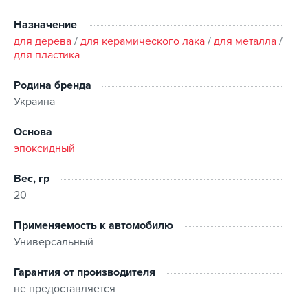
Склеиваемые поверхности должны быть чистыми,
сухими и свободными от смазки и воска.
Назначение
Открутите крышку и проколите тюбики булавкой.
для дерева
/
для керамического лака
/
для металла
/
для пластика
Выдавите из тюбиков равные порции основы и
затвердителя и тщательно перемешайте их до
получения однородной массы.
Родина бренда
Смешивайте только необходимое количество.
Украина
Нанесите тонкий слой на обе поверхности.
Основа
Легко сдавите соединяющиеся поверхности.
Рекомендуется применять при температуре свыше
эпоксидный
+10°С.
Вес, гр
20
Применяемость к автомобилю
Универсальный
Гарантия от производителя
не предоставляется