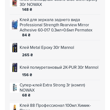
30г NOWAX
148
₴
Клей для зеркала заднего вида
Professional Strength Rearview Mirror
Adhesive 60-017 0.3мл+0.6мл Permatex
84
₴
Клей Metal Epoxy 30г Mannol
265
₴
Клей полиуретановый 2K-PUR 30г Mannol
156
₴
Супер-клей Extra Strong 3г (компл)
NOWAX
68
₴
Клей 88 Профессионал 100мл Химик-