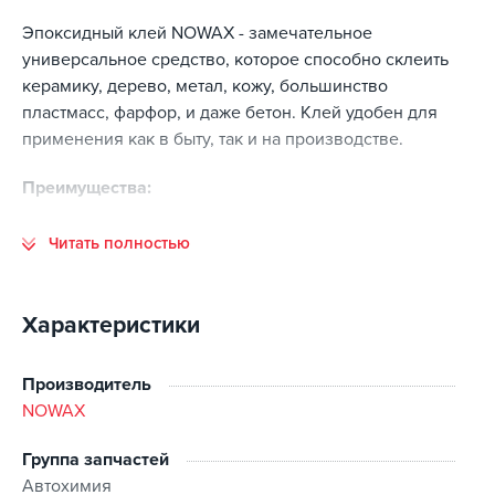
Эпоксидный клей NOWAX - замечательное
универсальное средство, которое способно склеить
керамику, дерево, метал, кожу, большинство
пластмасс, фарфор, и даже бетон. Клей удобен для
применения как в быту, так и на производстве.
Преимущества:
Устойчив к бензину, антифризу, кислоте и большинству
Читать полностью
растворителей;
Создаёт суперпрочную поверхность;
Не горюч;
Характеристики
Водоустойчив;
Застывает за 5 минут;
Производитель
Клей можно сверлить и точить.
NOWAX
Группа запчастей
Указания к применению:
Автохимия