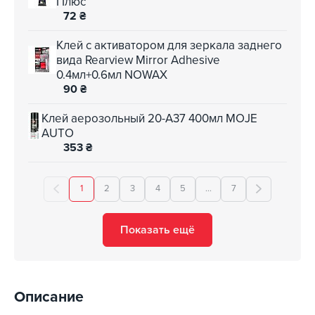
Плюс
72
₴
Клей с активатором для зеркала заднего
вида Rearview Mirror Adhesive
0.4мл+0.6мл NOWAX
90
₴
Клей аерозольный 20-A37 400мл MOJE
AUTO
353
₴
1
2
3
4
5
...
7
Показать ещё
Описание