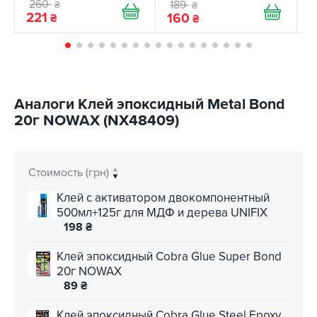
260
189
₴
₴
1
221
160
₴
₴
Аналоги Клей эпоксидный Metal Bond
20г NOWAX (NX48409)
Стоимость (грн)
Клей с активатором двокомпонентный
500мл+125г для МДФ и дерева UNIFIX
198
₴
Клей эпоксидный Cobra Glue Super Bond
20г NOWAX
89
₴
Клей эпоксидный Cobra Glue Steel Epoxy