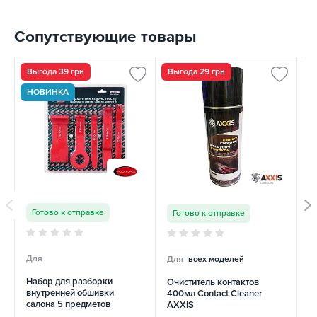
Сопутствующие товары
Выгода 39 грн
Выгода 29 грн
НОВИНКА
Готово к отправке
Готово к отправке
Для
Для
всех моделей
Д
Набор для разборки
Очиститель контактов
О
внутренней обшивки
400мл Contact Cleaner
с
салона 5 предметов
AXXIS
ROCKFORCE