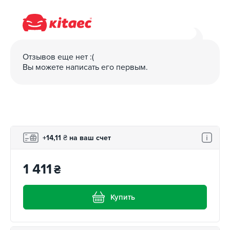
воспользоваться бонусной программой: за покупки
начисляется кэшбэк на бонусный счет, с которого
можно частично оплатить следующую покупку в
соответствии с правилами программы лояльности.
Отзывов еще нет :(
Вы можете написать его первым.
+14,11
₴
на ваш счет
1 411
₴
Купить