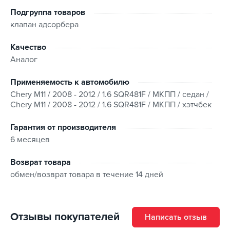
совместимость по VIN-коду.
Подгруппа товаров
Условия покупки
клапан адсорбера
Наш магазин предлагает быструю доставку заказов в
Качество
любой регион Украины с возможностью выбрать
Аналог
удобный способ получения. Оплата возможна
несколькими способами:
Применяемость к автомобилю
Chery M11 / 2008 - 2012 / 1.6 SQR481F / МКПП / седан /
Наличными при получении;
Chery M11 / 2008 - 2012 / 1.6 SQR481F / МКПП / хэтчбек
По предоплате на банковские реквизиты;
Кредитными картами VISA, MasterCard.
Гарантия от производителя
6 месяцев
На товар распространяется гарантия, установленная
Возврат товара
производителем/поставщиком, а возврат и обмен
обмен/возврат товара в течение 14 дней
действительны в течение 14 дней после получения.
Для более подробного ознакомления перейдите на
страницу “
Гарантия и возврат
”.
Отзывы покупателей
Написать отзыв
Зарегистрированные покупатели могут