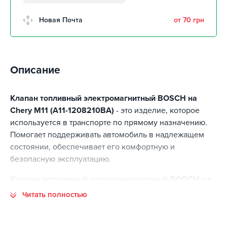
забрать 12 августа
г. Кропивницкий, Клинцовский
Новая Почта
от 70 грн
авторынок
забрать 12 августа
г. Киев, пр.Николая Бажана, 26
забрать 12 августа
Описание
г. Киев, ул. Остафия
Дашкевича, 15
забрать 12 августа
Клапан топливный электромагнитный BOSCH на
Chery M11 (A11-1208210BA)
- это изделие, которое
используется в транспорте по прямому назначению.
Помогает поддерживать автомобиль в надлежащем
состоянии, обеспечивает его комфортную и
безопасную эксплуатацию.
Клапан топливный электромагнитный BOSCH на
Chery M11 (A11-1208210BA) - основные
Читать полностью
преимущества
Основные преимущества данной позиции: