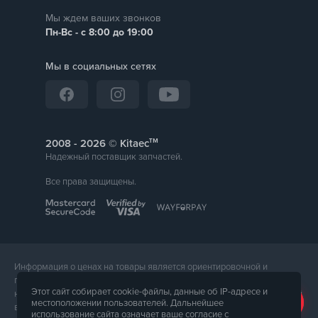
Мы ждем ваших звонков
Пн-Вс - с 8:00 до 19:00
Мы в социальных сетях
тм
2008 -
© Kitaec
Надежный поставщик запчастей.
Все права защищены.
Информация о ценах на товары является ориентировочной и
предоставляется для справки. Точная стоимость товара будет
Этот сайт собирает cookie-файлы, данные об IP-адресе и
названа менеджером магазина при подтверждении заказа. Внешний
местоположении пользователей. Дальнейшее
вид и комплектация товара может отличаться от его фотографии.
использование сайта означает ваше согласие с