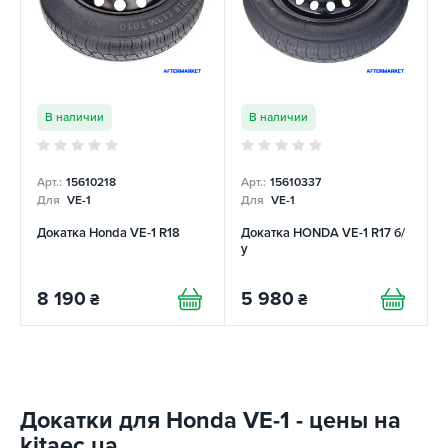
В наличии
В наличии
Арт.:
15610218
Арт.:
15610337
Для
VE-1
Для
VE-1
Докатка Honda VE-1 R18
Докатка HONDA VE-1 R17 б/
у
8 190
5 980
₴
₴
Докатки для Honda VE-1 - цены на
kitaec.ua