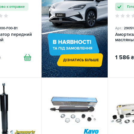
ово к отправке
Гот
100-F00-B1
Арт.:
29051
атор передний
Амортиз
ый
масляны
1 586
₴
₴