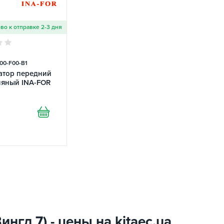
ово к отправке 2-3 дня
00-F00-B1
атор передний
ляный INA-FOR
нгл 7) - цены на kitaec.ua