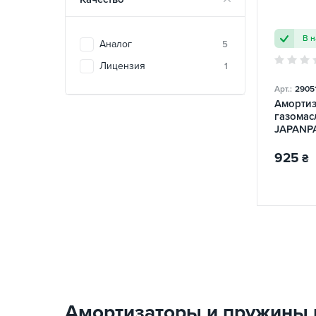
В 
Аналог
5
Лицензия
1
Арт.:
2905
Амортиз
газома
JAPANP
925
₴
Амортизаторы и пружины на 