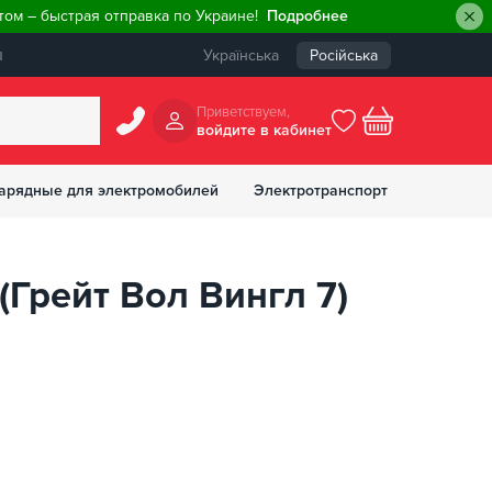
ом – быстрая отправка по Украине!
Подробнее
ы
Українська
Російська
Приветствуем,
войдите в кабинет
арядные для электромобилей
Электротранспорт
БОНУСОВ
(Грейт Вол Вингл 7)