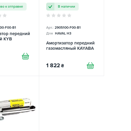
ово к отправке
В наличии
00-F00-B1
Арт.:
2905100-F00-B1
атор передний
Для
HAVAL H3
й KYB
Амортизатор передний
газомасляный KAYABA
1 822
₴