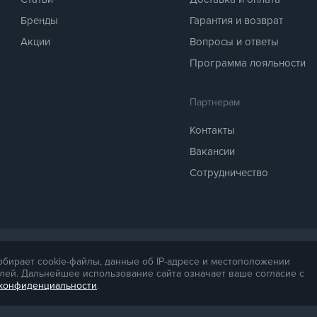
Бренды
Гарантия и возврат
Акции
Вопросы и ответы
Программа лояльности
Партнерам
Контакты
Вакансии
Сотрудничество
 предоставляется для справки. Точная стоимость товара будет названа ме
собирает cookie-файлы, данные об IP-адресе и местоположении
.
лей. Дальнейшее использование сайта означает ваше согласие с
 конфиденциальности
.
05454. Политика конфиденциальности доступна по
ссылке
. Публичная офер