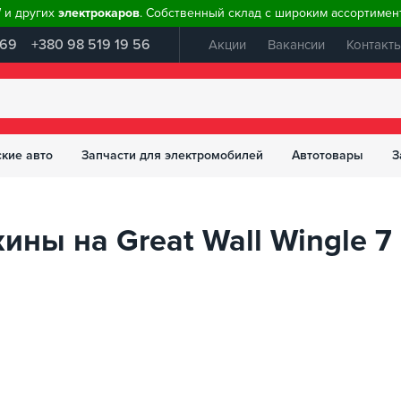
W и других
электрокаров
. Собственный склад с широким ассортимент
 69
+380 98 519 19 56
Акции
Вакансии
Контакт
ские авто
Запчасти для электромобилей
Автотовары
З
ны на Great Wall Wingle 7 