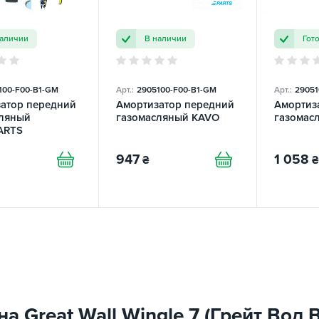
наличии
В наличии
Гот
100-F00-B1-GM
Арт.:
2905100-F00-B1-GM
Арт.:
29051
атор передний
Амортизатор передний
Амортиз
сляный
газомасляный KAVO
газомас
ARTS
947
1 058
₴
₴
Great Wall Wingle 7 (Грейт Вол Ви