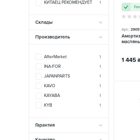
КИТАЕЦ РЕКОМЕНДУЕТ
1
Гот
Склады
Арт.:
2905
Амортиз
Производитель
маслян
AfterMarket
1
1 445
INA-FOR
1
JAPANPARTS
1
KAVO
1
KAYABA
1
KYB
1
Гарантия
Качество