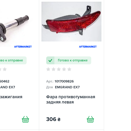
ово к отправке
Готово к отправке
50462
Арт.:
1017009826
AND EX7
Для
EMGRAND EX7
 зажигания
Фара противотуманная
задняя левая
306
₴