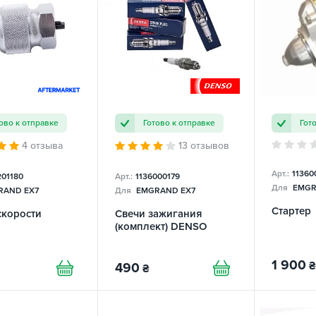
ово к отправке
Готово к отправке
Гот
4 отзыва
13 отзывов
Арт.:
11360
201180
Арт.:
1136000179
Для
EMGR
AND EX7
Для
EMGRAND EX7
Стартер
скорости
Свечи зажигания
(комплект) DENSO
1 900
₴
490
₴