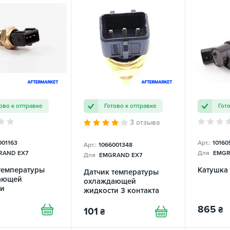
ово к отправке
Готово к отправке
Гот
3 отзыва
001163
Арт.:
10160
Арт.:
1066001348
AND EX7
Для
EMGR
Для
EMGRAND EX7
температуры
Катушка
Датчик температуры
ающей
охлаждающей
ти
жидкости 3 контакта
(контакты в ряд)
865
₴
101
₴