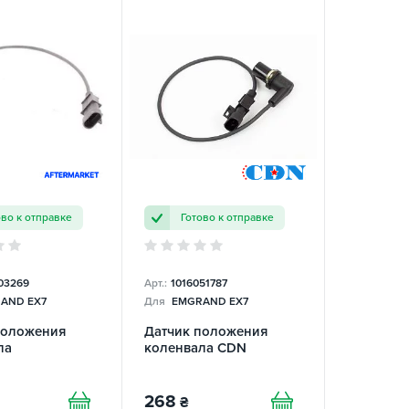
ово к отправке
Готово к отправке
03269
Арт.:
1016051787
AND EX7
Для
EMGRAND EX7
положения
Датчик положения
ла
коленвала CDN
268
₴