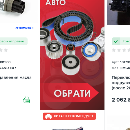
ово к отправке
Гот
001900
Арт.:
10170
AND EX7
Для
EMGR
давления масла
Переклю
подруле
(после 20
2 062
КИТАЕЦ РЕКОМЕНДУЕТ