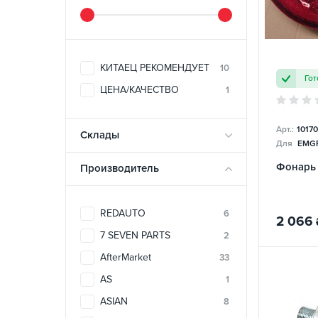
КИТАЕЦ РЕКОМЕНДУЕТ
10
Гот
ЦЕНА/КАЧЕСТВО
1
Арт.:
1017
Склады
Для
EMGR
Фонарь 
Производитель
REDAUTO
6
2 066
7 SEVEN PARTS
2
AfterMarket
33
AS
1
ASIAN
8