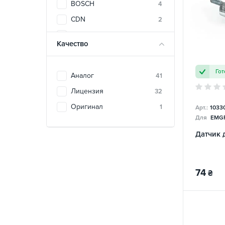
BOSCH
4
CDN
2
DENSO
2
Качество
FITSHI
3
HQ
1
Гот
Аналог
41
INA-FOR
1
Лицензия
32
KIMIKO
9
Оригинал
1
Арт.:
1033
MOGEN
1
Для
EMGR
NGK
3
Датчик 
PROFIT
3
SEBANG
1
74
₴
TORCH
1
ОРИГИНАЛ
1