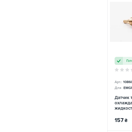
Гот
Арт.:
1086
Для
EMGR
Датчик 
охлажд
жидкос
157
₴