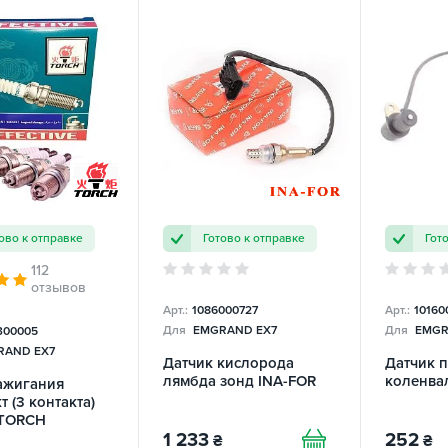
ово к отправке
Готово к отправке
Гот
112
отзывов
Арт.:
1086000727
Арт.:
10160
Для
EMGRAND EX7
Для
EMGR
300005
AND EX7
Датчик кислорода
Датчик 
лямбда зонд INA-FOR
коленва
ажигания
 (3 контакта)
 TORCH
1 233
252
₴
₴