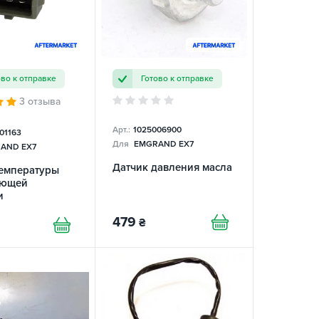
ово к отправке
Готово к отправке
3 отзыва
Арт.:
1025006900
01163
Для
EMGRAND EX7
AND EX7
Датчик давления масла
температуры
ающей
и
479
₴