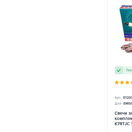
Гот
Арт.:
E120
Для
EMGR
Свечи з
комплект
K7RTJC