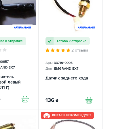
ово к отправке
Готово к отправке
2 отзыва
00657
Арт.:
3371910005
AND EX7
Для
EMGRAND EX7
чатель
Датчик заднего хода
вой левый
11 г)
₴
136
₴
КИТАЕЦ РЕКОМЕНДУЕТ