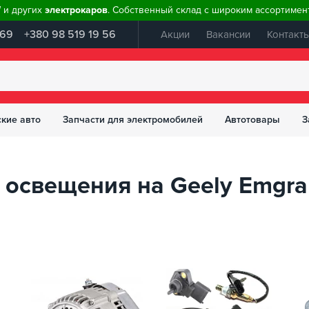
W и других
электрокаров
. Собственный склад с широким ассортимент
 69
+380 98 519 19 56
Акции
Вакансии
Контакт
ские авто
Запчасти для электромобилей
Автотовары
З
и освещения на Geely Emgr