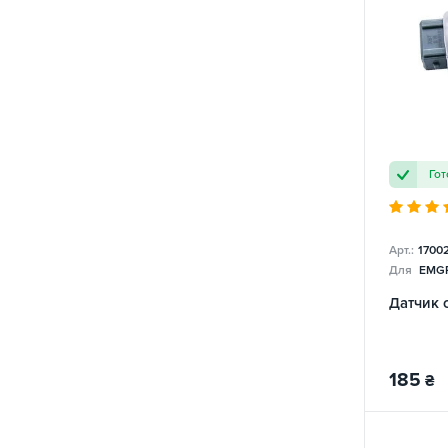
Гот
Арт.:
1700
Для
EMGR
Датчик 
185
₴