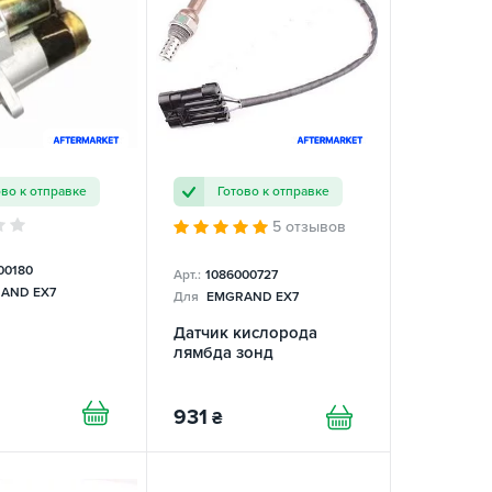
ово к отправке
Готово к отправке
5 отзывов
00180
Арт.:
1086000727
AND EX7
Для
EMGRAND EX7
Датчик кислорода
лямбда зонд
931
₴