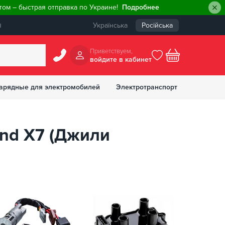
ом – быстрая отправка по Украине!
Подробнее
ы
Українська
Російська
Приветствуем,
войдите в кабинет
арядные для электромобилей
Электротранспорт
БОНУСОВ
and X7 (Джили