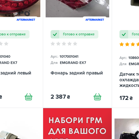
ово к отправке
Готово к отправке
Гот
001040
Арт.:
1017001041
Арт.:
10860
AND EX7
Для
EMGRAND EX7
Для
EMGR
задний левый
Фонарь задний правый
Датчик 
охлажд
жидкост
2 387
₴
₴
172
₴