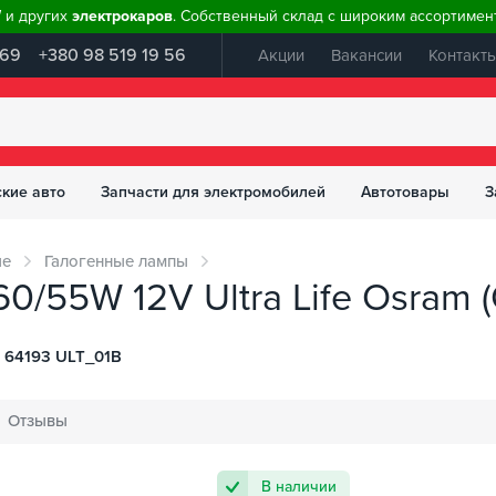
W и других
электрокаров
. Собственный склад с широким ассортимент
 69
+380 98 519 19 56
Акции
Вакансии
Контакт
ские авто
Запчасти для электромобилей
Автотовары
З
ые
Галогенные лампы
0/55W 12V Ultra Life Osram 
 64193 ULT_01B
Отзывы
В наличии