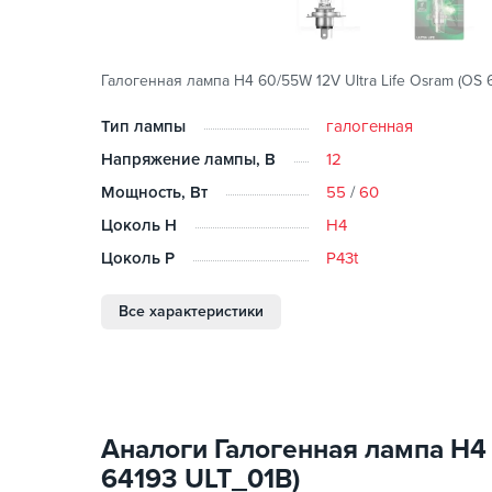
Галогенная лампа H4 60/55W 12V Ultra Life Osram (OS 
Тип лампы
галогенная
Напряжение лампы, В
12
Мощность, Вт
55
/
60
Цоколь H
H4
Цоколь P
P43t
Все характеристики
Аналоги Галогенная лампа H4 
64193 ULT_01B)