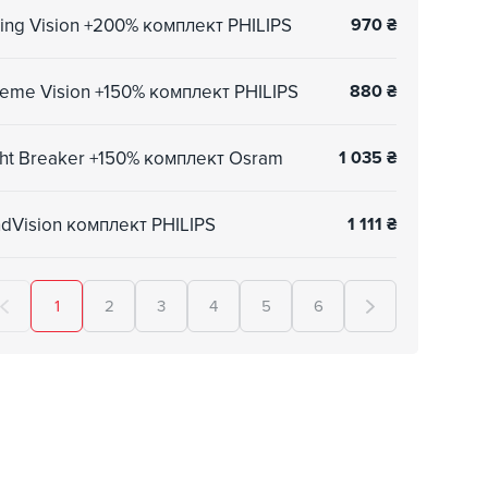
ng Vision +200% комплект PHILIPS
970
₴
eme Vision +150% комплект PHILIPS
880
₴
ht Breaker +150% комплект Osram
1 035
₴
dVision комплект PHILIPS
1 111
₴
1
2
3
4
5
6