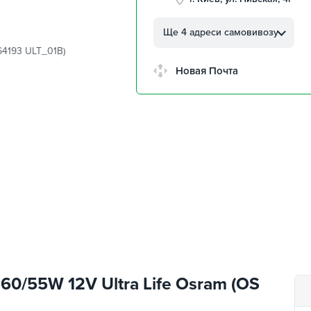
г. Кропивницкий, ул.
Автолюбителей, 8а
Ще 4 адреси самовивозу
64193 ULT_01B)
г. Кропивницкий,
Клинцовский авторынок
Новая Почта
г. Киев, пр.Николая Бажана
26
г. Киев, ул. Остафия
Дашкевича, 15
60/55W 12V Ultra Life Osram (OS