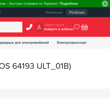
ом – быстрая отправка по Украине!
Подробнее
ы
Українська
Російська
Приветствуем,
войдите в кабинет
арядные для электромобилей
Электротранспорт
БОНУСОВ
(OS 64193 ULT_01B)