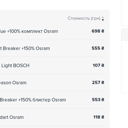
Стоимость (грн)
lue +100% комплект Osram
698
₴
t Breaker +150% Osram
555
₴
e Light BOSCH
107
₴
eason Osram
257
₴
 Breaker +150% блистер Osram
553
₴
dart Osram
118
₴