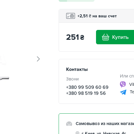
+2,51
₴
на ваш счет
251
₴
Купить
Контакты
Или сп
Звони
Vi
+380 99 509 60 69
Te
+380 98 519 19 56
Самовывоз из наших магаз
г. Киев, ул. Нивская, 4г