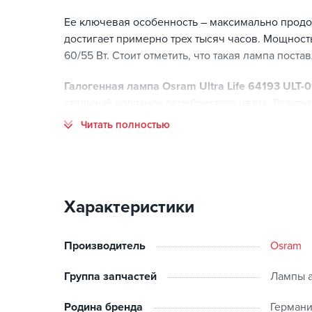
Ее ключевая особенность – максимально продо
достигает примерно трех тысяч часов. Мощность
60/55 Вт. Стоит отметить, что такая лампа пост
Галогенная лампа Osram Ultra Life 64193 ULT-
стильный колпачок серебристого цвета. Резуль
Цоколь - H4. Световой поток 1650 / 1000 Лм о
Читать полностью
за счет чего снижается вероятность резкой уст
конструкции, так как галогенка создана с учето
защита от вибрации. Установка – быстрая и бес
Характеристики
Производитель
Osram
Группа запчастей
Лампы 
Родина бренда
Герман