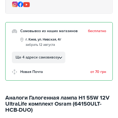
Самовывоз из наших магазинов
бесплатно
г. Киев, ул. Нивская, 4г
забрать 12 августа
г. Кропивницкий, ул.
Автолюбителей, 8а
Ще 4 адреси самовивозу
забрать 12 августа
г. Кропивницкий, Клинцовский
Новая Почта
от 70 грн
авторынок
забрать 12 августа
г. Киев, пр.Николая Бажана, 26
забрать 12 августа
Аналоги Галогенная лампа H1 55W 12V
г. Киев, ул. Остафия
UltraLife комплект Osram (64150ULT-
Дашкевича, 15
забрать 12 августа
HCB-DUO)