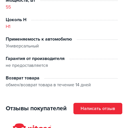
Мощность, Вт
влияние вредного ультрафиолета. Рабочее
55
напряжение 12 В, применяемость только для
легкового транспорта.
Цоколь H
H1
Применяемость к автомобилю
Универсальный
Гарантия от производителя
не предоставляется
Возврат товара
обмен/возврат товара в течение 14 дней
Отзывы покупателей
Написать отзыв