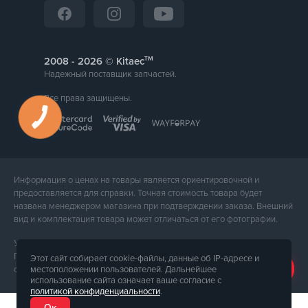
тм
2008 -
© Kitaec
Надежный поставщик запчастей.
Все права защищены.
Информация о ценах на товары является ориентировочной и
предоставляется для справки. Точная стоимость товара будет
названа менеджером магазина при подтверждении заказа. Внешний
вид и комплектация товара может отличаться от его фотографии.
Услуги предоставляет ФЛП Тюпа Петр Павлович, ИПН 2770105454.
Политика конфиденциальности доступна по
ссылке
. Публичная
Этот сайт собирает cookie-файлы, данные об IP-адресе и
местоположении пользователей. Дальнейшее
оферта доступна по
ссылке
.
использование сайта означает ваше согласие с
политикой конфиденциальности
.
Ок