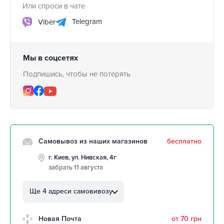
Или спроси в чате
Telegram
Viber
Мы в соцсетях
Подпишись, чтобы не потерять
Самовывоз из наших магазинов
бесплатно
г. Киев, ул. Нивская, 4г
забрать 11 августа
г. Кропивницкий, ул.
Автолюбителей, 8а
Ще 4 адреси самовивозу
забрать 11 августа
г. Кропивницкий, Клинцовский
Новая Почта
от 70 грн
авторынок