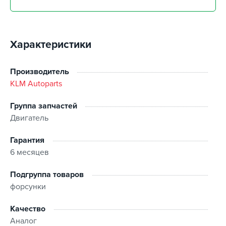
забрать 11 августа
г. Киев, пр.Николая Бажана, 26
забрать 11 августа
Характеристики
г. Киев, ул. Остафия
Дашкевича, 15
забрать 11 августа
Производитель
KLM Autoparts
Группа запчастей
Двигатель
Гарантия
6 месяцев
Подгруппа товаров
форсунки
Качество
Аналог