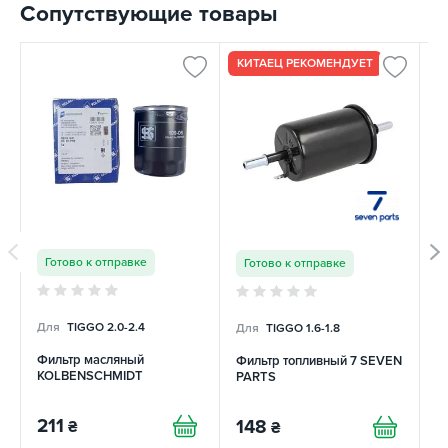
Сопутствующие товары
КИТАЕЦ РЕКОМЕНДУЕТ
Готово к отправке
Готово к отправке
Для
TIGGO 2.0-2.4
Для
TIGGO 1.6-1.8
Д
Фильтр масляный
Фильтр топливный 7 SEVEN
М
KOLBENSCHMIDT
PARTS
+
211
148
1
₴
₴