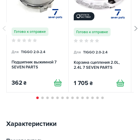
ОПЛАТА
ЧАСТЯМИ
Готово к отправке
Готово к отправке
Для
TIGGO 2.0-2.4
Для
TIGGO 2.0-2.4
Д
Подшипник выжимной 7
Корзина сцепления 2.0L,
К
SEVEN PARTS
2.4L 7 SEVEN PARTS
S
362
1 705
1
₴
₴
Характеристики