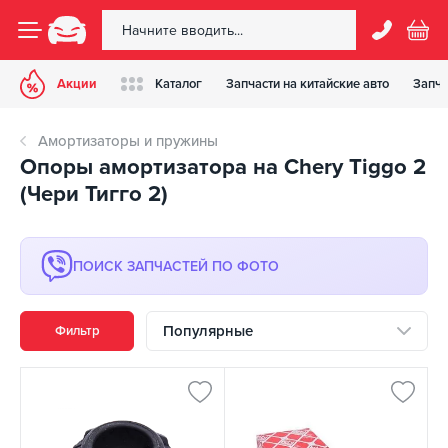
Акции
Каталог
Запчасти на китайские авто
Запча
Амортизаторы и пружины
Опоры амортизатора на Chery Tiggo 2
(Чери Тигго 2)
ПОИСК ЗАПЧАСТЕЙ ПО ФОТО
Популярные
Фильтр