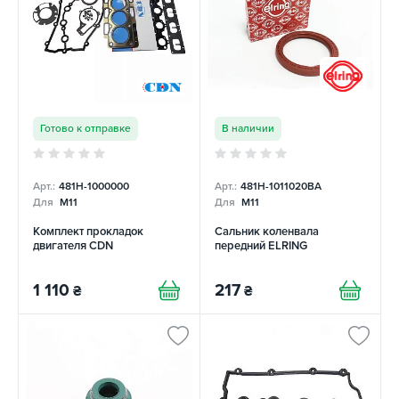
Готово к отправке
В наличии
Арт.:
481H-1000000
Арт.:
481H-1011020BA
Для
M11
Для
M11
Комплект прокладок
Сальник коленвала
двигателя CDN
передний ELRING
1 110
217
₴
₴