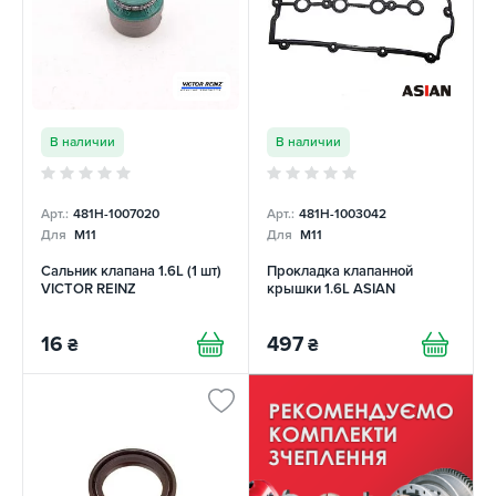
В наличии
В наличии
Арт.:
481H-1007020
Арт.:
481H-1003042
Для
M11
Для
M11
Сальник клапана 1.6L (1 шт)
Прокладка клапанной
VICTOR REINZ
крышки 1.6L ASIAN
16
497
₴
₴