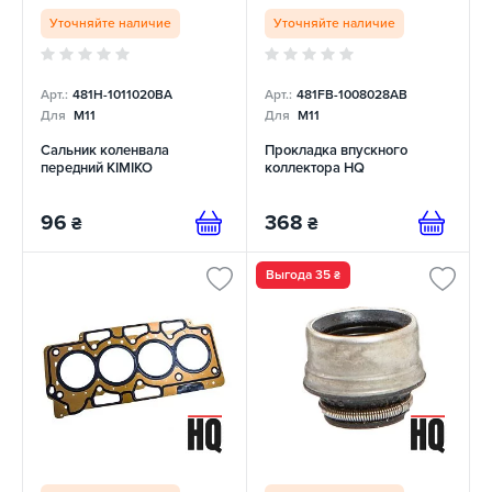
Уточняйте наличие
Уточняйте наличие
Арт.:
481H-1011020BA
Арт.:
481FB-1008028AB
Для
M11
Для
M11
Сальник коленвала
Прокладка впускного
передний KIMIKO
коллектора HQ
96
368
₴
₴
Выгода 35
₴