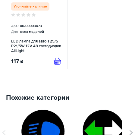
Уточняйте наличие
Арт.:
00-00003473
Для
всех моделей
LED лампа для авто T25/5
P21/5W 12V 48 светодиодов
AllLight
117
₴
Похожие категории