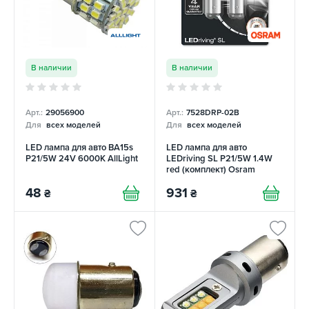
В наличии
В наличии
Арт.:
29056900
Арт.:
7528DRP-02B
Для
всех моделей
Для
всех моделей
LED лампа для авто BA15s
LED лампа для авто
P21/5W 24V 6000К AllLight
LEDriving SL P21/5W 1.4W
red (комплект) Osram
48
931
₴
₴