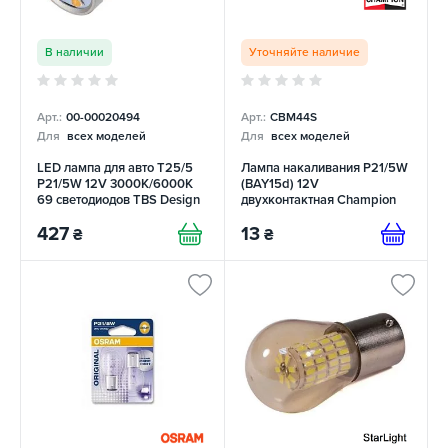
В наличии
Уточняйте наличие
Арт.:
00-00020494
Арт.:
CBM44S
Для
всех моделей
Для
всех моделей
LED лампа для авто T25/5
Лампа накаливания P21/5W
P21/5W 12V 3000K/6000K
(BAY15d) 12V
69 светодиодов TBS Design
двухконтактная Champion
427
13
₴
₴