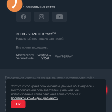
Мы в социальных сетях
тм
2008 -
© Kitaec
Надежный поставщик запчастей.
Все права защищены.
Информация о ценах на товары является ориентировочной и
предоставляется для справки. Точная стоимость товара будет
Этот сайт собирает cookie-файлы, данные об IP-адресе и
названа менеджером магазина при подтверждении заказа. Внешний
местоположении пользователей. Дальнейшее
вид и комплектация товара может отличаться от его фотографии.
использование сайта означает ваше согласие с
политикой конфиденциальности
.
Услуги предоставляет ФЛП Тюпа Петр Павлович, ИПН 2770105454.
Ок
Политика конфиденциальности доступна по
ссылке
. Публичная
оферта доступна по
ссылке
.