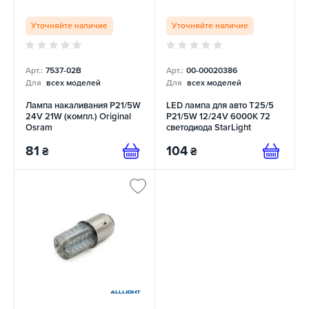
Уточняйте наличие
Уточняйте наличие
Арт.:
7537-02B
Арт.:
00-00020386
Для
всех моделей
Для
всех моделей
Лампа накаливания P21/5W
LED лампа для авто T25/5
24V 21W (компл.) Original
P21/5W 12/24V 6000K 72
Osram
светодиода StarLight
81
104
₴
₴