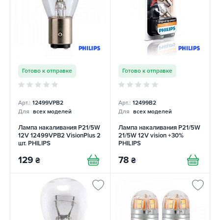
Готово к отправке
Готово к отправке
Арт.:
12499VPB2
Арт.:
12499B2
Для
всех моделей
Для
всех моделей
Лампа накаливания P21/5W
Лампа накаливания P21/5W
12V 12499VPB2 VisionPlus 2
21/5W 12V vision +30%
шт. PHILIPS
PHILIPS
129
78
₴
₴