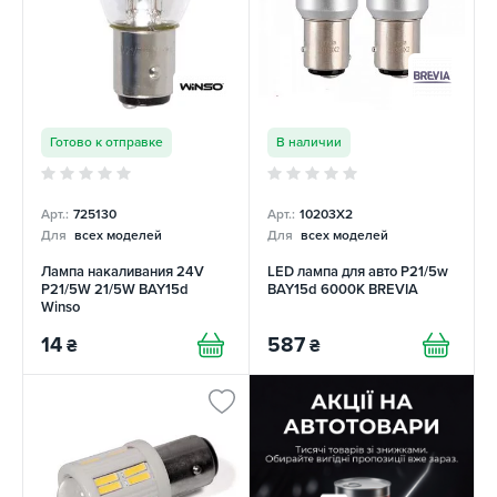
Готово к отправке
В наличии
Арт.:
725130
Арт.:
10203X2
Для
всех моделей
Для
всех моделей
Лампа накаливания 24V
LED лампа для авто P21/5w
P21/5W 21/5W BAY15d
BAY15d 6000K BREVIA
Winso
14
587
₴
₴