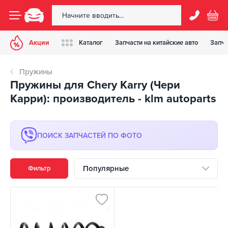
Акции
Каталог
Запчасти на китайские авто
Запча
Пружины
Пружины для Chery Karry (Чери
Карри): производитель - klm autoparts
ПОИСК ЗАПЧАСТЕЙ ПО ФОТО
Популярные
Фильтр