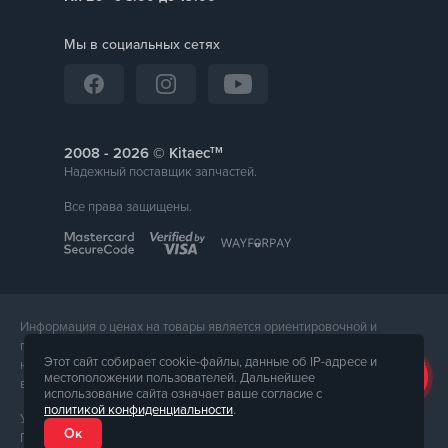
Мы в социальных сетях
тм
2008 -
© Kitaec
Надежный поставщик запчастей.
Все права защищены.
Информация о ценах на товары является ориентировочной и
предоставляется для справки. Точная стоимость товара будет
Этот сайт собирает cookie-файлы, данные об IP-адресе и
названа менеджером магазина при подтверждении заказа. Внешний
местоположении пользователей. Дальнейшее
вид и комплектация товара может отличаться от его фотографии.
использование сайта означает ваше согласие с
политикой конфиденциальности
.
Услуги предоставляет ФЛП Тюпа Петр Павлович, ИПН 2770105454.
Ок
Политика конфиденциальности доступна по
ссылке
. Публичная