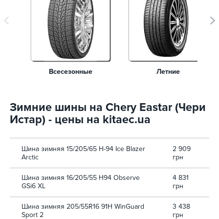
Всесезонные
Летние
Зимние шины на Chery Eastar (Чери
Истар) - цены на kitaec.ua
Шина зимняя 15/205/65 H-94 Ice Blazer
2 909
Arctic
грн
Шина зимняя 16/205/55 H94 Observe
4 831
GSi6 XL
грн
Шина зимняя 205/55R16 91H WinGuard
3 438
Sport 2
грн