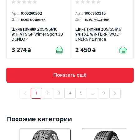
Арт.:
1000260202
Арт.:
1000350345
Для
всех моделей
Для
всех моделей
Шина зимняя 205/55R16
Шина зимняя 205/55R16
91H MFS SP Winter Sport 3D
94H XL WINTERRI WOLF
DUNLOP
ENERGY Estrada
3 274
2 450
₴
₴
Показать ещё
1
2
3
4
5
...
9
Похожие категории