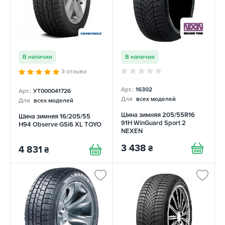
В наличии
В наличии
3 отзыва
Арт.:
16302
Арт.:
УТ000041726
Для
всех моделей
Для
всех моделей
Шина зимняя 205/55R16
Шина зимняя 16/205/55
91H WinGuard Sport 2
H94 Observe GSi6 XL TOYO
NEXEN
3 438
₴
4 831
₴