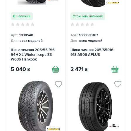
В наличии
Уточнить наличие
Арт.:
1030540
Арт.:
1000383167
Для
всех моделей
Для
всех моделей
Шина зимняя 205/55 R16
Шина зимняя 205/55R16
94H XL Winter i cept IZ3
91S A506 APLUS
W636 Hankook
5 040
2 471
₴
₴