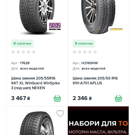
В наличии
В наличии
Арт.:
17628
Арт.:
H2160HW
Для
всех моделей
Для
всех моделей
Шина зимняя 205/55R16
Шина зимняя 205/55 R16
94T XL WinGuard WinSpike
91H A701 APLUS
3 (под шип) NEXEN
3 467
2 346
₴
₴