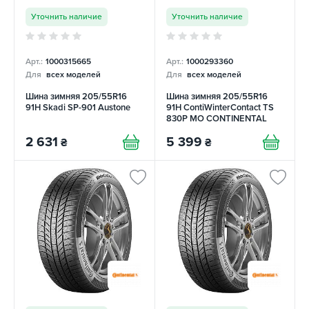
Уточнить наличие
Уточнить наличие
Арт.:
1000315665
Арт.:
1000293360
Для
всех моделей
Для
всех моделей
Шина зимняя 205/55R16
Шина зимняя 205/55R16
91H Skadi SP-901 Austone
91H ContiWinterContact TS
830P MO CONTINENTAL
2 631
5 399
₴
₴