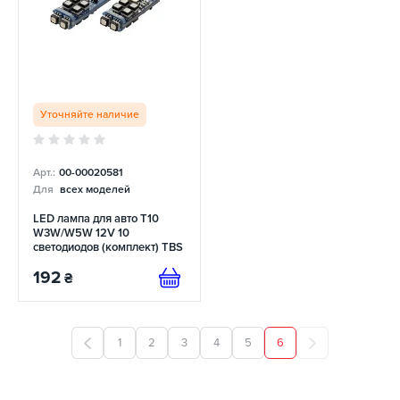
Уточняйте наличие
Арт.:
00-00020581
Для
всех моделей
LED лампа для авто T10
W3W/W5W 12V 10
светодиодов (комплект) TBS
Design
192
₴
1
2
3
4
5
6