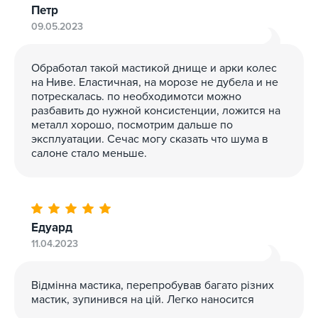
тщательно перемешать, при необходимости разбавить
Петр
ксилолом или сольвентом в количестве не более 3 %
09.05.2023
от массы состава.
Нанесение
Обработал такой мастикой днище и арки колес
на Ниве. Еластичная, на морозе не дубела и не
Мастику наносят методом пневматического,
потрескалась. по необходимотси можно
безвоздушного распыления или шпателем за один
разбавить до нужной консистенции, ложится на
два слоя толщиной 1,5-1,7 мм. Время полного
металл хорошо, посмотрим дальше по
высыхания покрытия при температуре не ниже 18 0С –
эксплуатации. Сечас могу сказать что шума в
24 часа.
салоне стало меньше.
Едуард
11.04.2023
Відмінна мастика, перепробував багато різних
мастик, зупинився на цій. Легко наносится