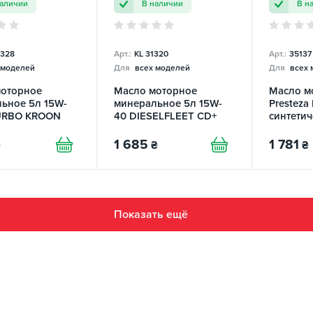
наличии
В наличии
В н
0328
Арт.:
KL 31320
Арт.:
35137
 моделей
Для
всех моделей
Для
всех 
моторное
Масло моторное
Масло м
ьное 5л 15W-
минеральное 5л 15W-
Presteza
TURBO KROON
40 DIESELFLEET CD+
синтети
KROON OIL
OIL
1 685
1 781
₴
₴
Показать ещё