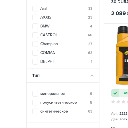
30 DUR
KROON 
Aral
33
2 089
AXXIS
23
BMW
4
CASTROL
46
Champion
37
COMMA
63
DELPHI
1
DYNAMAX
31
Тип
E-TEC
6
ELF
38
Гот
минеральное
9
ENEOS
15
полусинтетическое
5
ETALON
1
синтетическое
63
Арт.:
2222
FEBI
2
Для
всех
FORD
2