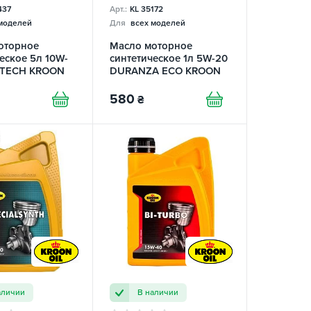
437
Арт.:
KL 35172
моделей
Для
всех моделей
оторное
Масло моторное
еское 5л 10W-
синтетическое 1л 5W-20
 TECH KROON
DURANZA ECO KROON
OIL
580
₴
аличии
В наличии