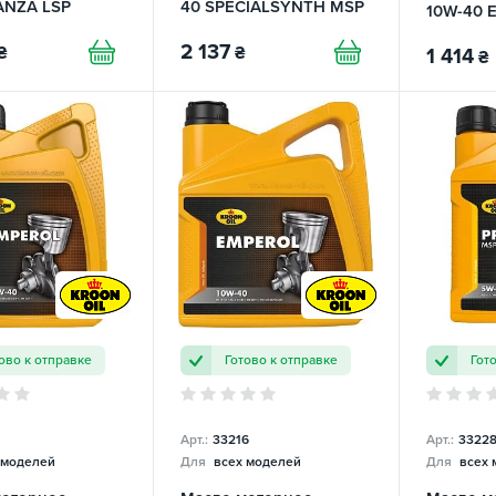
ANZA LSP
40 SPECIALSYNTH MSP
10W-40 
OIL
KROON OIL
OIL
2 137
₴
₴
1 414
₴
ово к отправке
Готово к отправке
Гот
Арт.:
33216
Арт.:
3322
 моделей
Для
всех моделей
Для
всех 