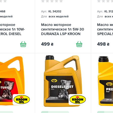
4468
Арт.:
KL 34202
Арт.:
KL 31
 моделей
Для
всех моделей
Для
всех 
моторное
Масло моторное
Масло м
ческое 1л 10W-
синтетическое 1л 5W-30
синтетич
EROL DIESEL
DURANZA LSP KROON
SPECIAL
OIL
OIL
KROON O
499
498
₴
₴