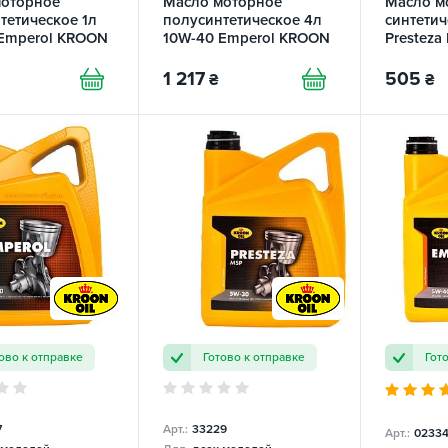
моторное
Масло моторное
Масло м
тетическое 1л
полусинтетическое 4л
синтетич
Emperol KROON
10W-40 Emperol KROON
Prestez
OIL
OIL
1 217
505
₴
₴
ово к отправке
Готово к отправке
Гот
7
Арт.:
33229
Арт.:
0233