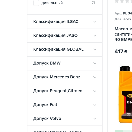
дизельный
71
ACEA B3/B4
0
Арт.:
KL 3
ACEA B5
0
Для
всех
Классификация ILSAC
ACEA C1
2
Масло 
ACEA C2
10
синтети
Классификация JASO
40 EMP
ACEA C3
18
KROON 
Классификация GLOBAL
417
₴
ACEA C4
2
ACEA C5
14
Допуск BMW
ACEA C6
10
Допуск Mercedes Benz
ACEA E2
0
ACEA E3
0
Допуск Peugeot,Citroen
ACEA E4
0
Допуск Fiat
ACEA E4-16
0
ACEA E4-99 Issue 2
0
Допуск Volvo
ACEA E5
0