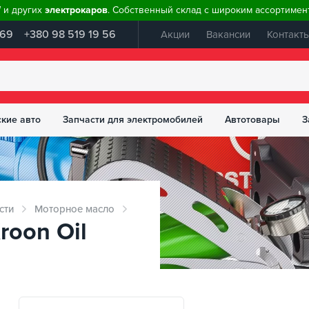
W и других
электрокаров
. Собственный склад с широким ассортимент
 69
+380 98 519 19 56
Акции
Вакансии
Контакт
ские авто
Запчасти для электромобилей
Автотовары
З
сти
Моторное масло
oon Oil