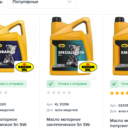
Популярные
ь:
ово к отправке
Готово к отправке
Гот
4203
Арт.:
KL 31256
Арт.:
0233
 моделей
Для
всех моделей
Для
всех 
моторное
Масло моторное
Масло м
ческое 5л 5W-
синтетическое 5л 5W-
полусин