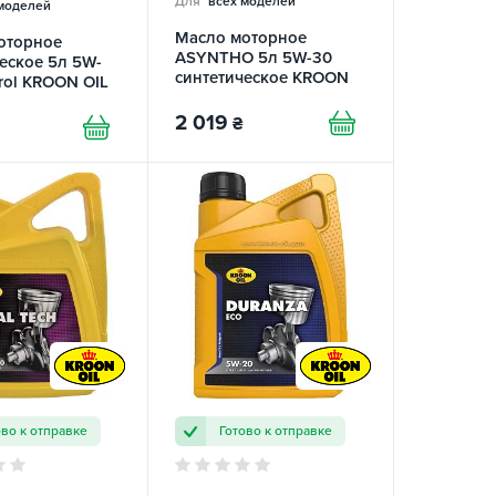
Для
всех моделей
моделей
Масло моторное
оторное
ASYNTHO 5л 5W-30
еское 5л 5W-
синтетическое KROON
rol KROON OIL
OIL
2 019
₴
ово к отправке
Готово к отправке