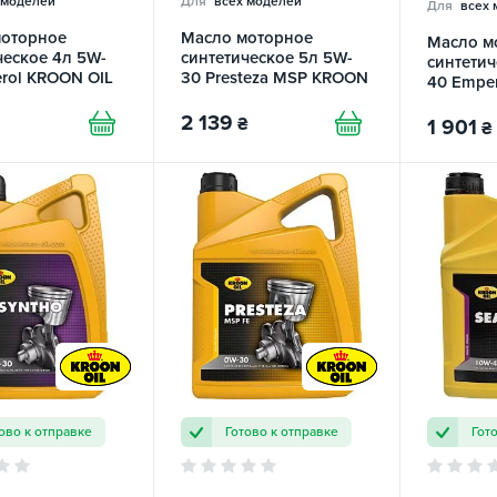
 моделей
Для
всех моделей
Для
всех 
моторное
Масло моторное
Масло м
ческое 4л 5W-
синтетическое 5л 5W-
синтетич
rol KROON OIL
30 Presteza MSP KROON
40 Empe
OIL
2 139
₴
1 901
₴
ово к отправке
Готово к отправке
Гот