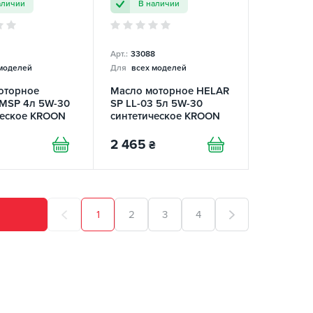
аличии
В наличии
Арт.:
33088
моделей
Для
всех моделей
оторное
Масло моторное HELAR
 MSP 4л 5W-30
SP LL-03 5л 5W-30
ческое KROON
синтетическое KROON
OIL
2 465
₴
1
2
3
4