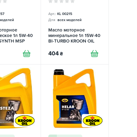
257
Арт.:
KL 00215
моделей
Для
всех моделей
оторное
Масло моторное
еское 1л 5W-40
минеральное 1л 15W-40
SYNTH MSP
BI-TURBO KROON OIL
IL
404
₴