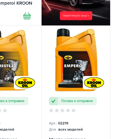
Emperol KROON
ово к отправке
Готово к отправке
8
Арт.:
02219
моделей
Для
всех моделей