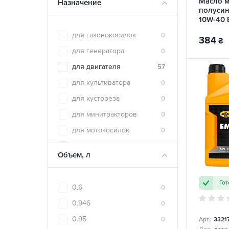
Масло 
Назначение
GM
10
полусин
10W-40 
GNL
1
OIL
для газонокосилок
0
384
HONDA
7
₴
для генератора
0
K2
12
для двигателя
57
KROON OIL
86
для культиватора
0
LIQUI MOLY
64
для кустореза
0
LOTOS
10
для минитракторов
0
Mannol
31
для мотокосилок
0
Maxxus
3
для моторных лодок
2
MAZDA
6
Объем, л
для мототехники
5
MERCEDES-BENZ
6
для трактора
0
MITSUBISHI
2
Гот
0.6
0
MOBIL
22
0.946
0
MOBIS
14
0.95
0
Арт.:
3321