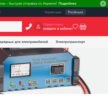
ом – быстрая отправка по Украине!
Подробнее
ы
Українська
Російська
Приветствуем,
войдите в кабинет
арядные для электромобилей
Электротранспорт
БОНУСОВ