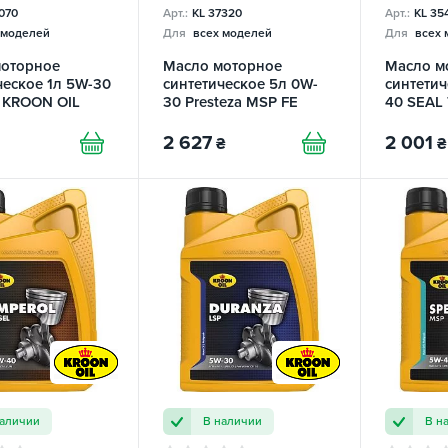
070
Арт.:
KL 37320
Арт.:
KL 35
 моделей
Для
всех моделей
Для
всех 
моторное
Масло моторное
Масло м
ческое 1л 5W-30
синтетическое 5л 0W-
синтетич
 KROON OIL
30 Presteza MSP FE
40 SEAL
KROON OIL
OIL
2 627
2 001
₴
₴
наличии
В наличии
В н