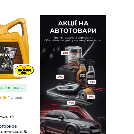
ово к отправке
1 отзыв
5
моделей
оторное
тетическое 5л