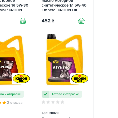
оторное
Масло моторное
еское 1л 5W-30
синтетическое 1л 5W-40
a MSP KROON
Emperol KROON OIL
452
₴
ово к отправке
Готово к отправке
2 отзыва
Арт.:
20029
4