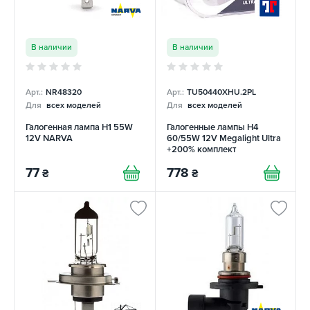
В наличии
В наличии
Арт.:
NR48320
Арт.:
TU50440XHU.2PL
Для
всех моделей
Для
всех моделей
Галогенная лампа H1 55W
Галогенные лампы H4
12V NARVA
60/55W 12V Megalight Ultra
+200% комплект
TUNGSRAM
77
778
₴
₴