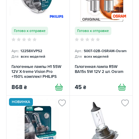
Готово к отправке
Готово к отправке
Арт.:
12258XVPS2
Арт.:
5007-02B-OSRAM-Osram
Для
всех моделей
Для
всех моделей
Галогенные лампы H1 55W
Галогенная лампа R5W
12V X-treme Vision Pro
ВА15s 5W 12V 2 шт. Osram
+150% комплект PHILIPS
868
45
₴
₴
НОВИНКА