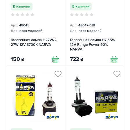
В наличии
В наличии
Арт.:
48045
Арт.:
48047-01B
Для
всех моделей
Для
всех моделей
Галогенная лампа H27W/2
Галогенная лампа H7 55W
27W 12V 3700К NARVA
12V Range Power 90%
NARVA
150
722
₴
₴