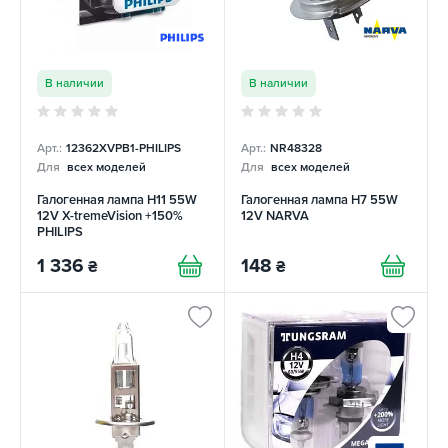
В наличии
В наличии
Арт.:
12362XVPB1-PHILIPS
Арт.:
NR48328
Для
всех моделей
Для
всех моделей
Галогенная лампа H11 55W
Галогенная лампа H7 55W
12V X-tremeVision +150%
12V NARVA
PHILIPS
1 336
148
₴
₴