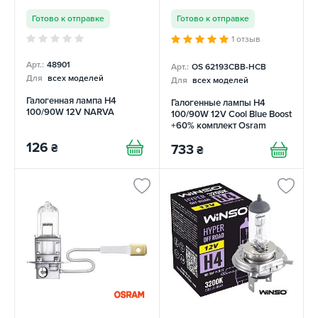
Готово к отправке
Готово к отправке
1 отзыв
Арт.:
48901
Арт.:
OS 62193CBB-HCB
Для
всех моделей
Для
всех моделей
Галогенная лампа H4
Галогенные лампы H4
100/90W 12V NARVA
100/90W 12V Cool Blue Boost
+60% комплект Osram
126
₴
733
₴