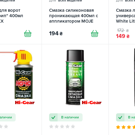
 моделей
Для
всех моделей
Для
всех 
для ворот
Смазка силиконовая
Cмазка 
рип" 400мл
проникающая 400мл с
универс
XX
аппликатором MOJE
White Li
AUTO
NOWAX
172
₴
194
₴
149
₴
наличии
В наличии
В н