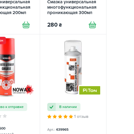
универсальная
Смазка универсальная
нкциональная
многофункциональная
ющая 200мл
проникающая 300мл
nnol
XADO
280
₴
рн
ово к отправке
В наличии
1 отзыв
500
Арт.:
439965