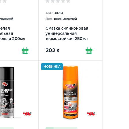
Арт.:
30751
моделей
Для
всех моделей
белая
Смазка силиконовая
альная
универсальная
ющая 200мл
термостойкая 250мл
X
TECMAXX
202
₴
НОВИНКА