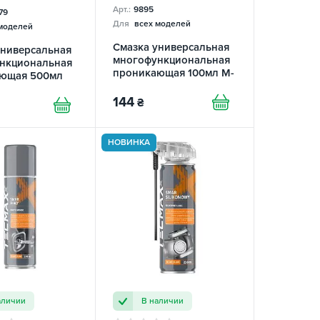
Арт.:
9895
79
Для
всех моделей
моделей
Смазка универсальная
универсальная
многофункциональная
нкциональная
проникающая 100мл M-
ющая 500мл
40 Mannol
st Penetrant
144
₴
НОВИНКА
аличии
В наличии