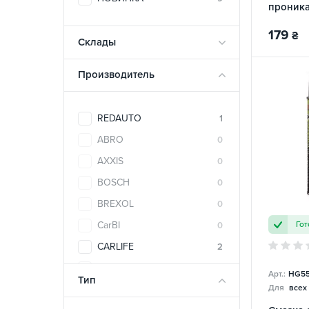
проник
RD-40 
179
₴
Склады
Производитель
REDAUTO
1
ABRO
0
AXXIS
0
BOSCH
0
BREXOL
0
Гот
CarBI
0
CARLIFE
2
CASTROL
0
Арт.:
HG55
Тип
Для
всех
Cobra
0