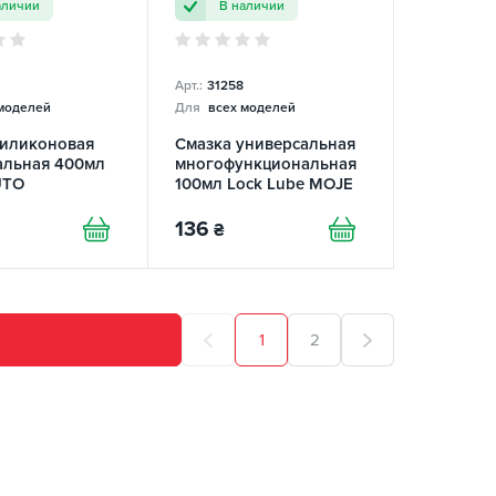
аличии
В наличии
Арт.:
31258
моделей
Для
всех моделей
силиконовая
Смазка универсальная
альная 400мл
многофункциональная
UTO
100мл Lock Lube MOJE
AUTO
136
₴
1
2