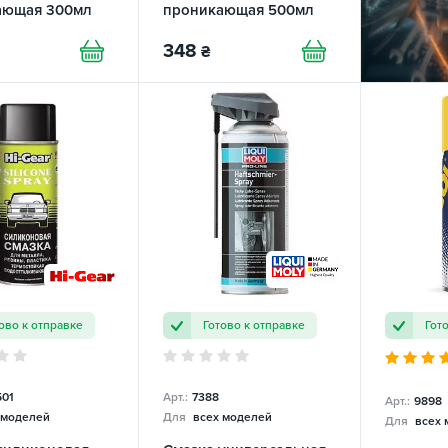
ающая 300мл
проникающая 500мл
REDAUTO
XADO
348
₴
ово к отправке
Готово к отправке
Гот
01
Арт.:
7388
Арт.:
9898
 моделей
Для
всех моделей
Для
всех 