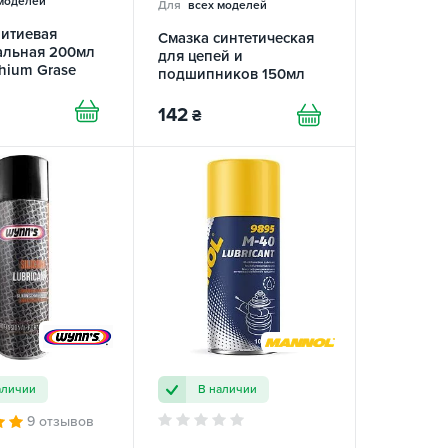
моделей
Для
всех моделей
литиевая
Смазка синтетическая
альная 200мл
для цепей и
thium Grase
подшипников 150мл
PiTon
142
₴
аличии
В наличии
9 отзывов