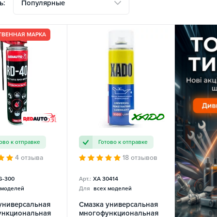
Популярные
ь:
ТВЕННАЯ МАРКА
ово к отправке
Готово к отправке
4 отзыва
18 отзывов
-300
Арт.:
XA 30414
 моделей
Для
всех моделей
универсальная
Смазка универсальная
ункциональная
многофункциональная