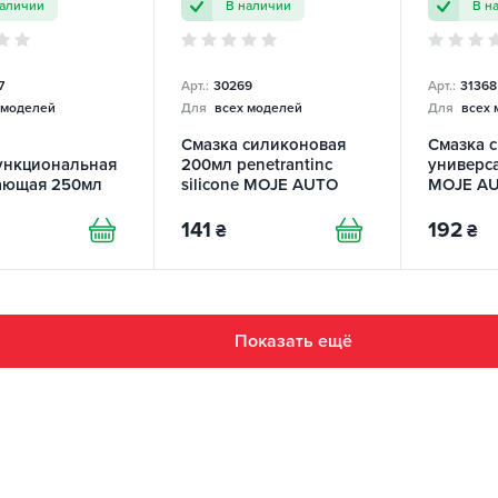
наличии
В наличии
В н
7
Арт.:
30269
Арт.:
31368
 моделей
Для
всех моделей
Для
всех 
Смазка силиконовая
Смазка 
ункциональная
200мл penetrantinc
универс
ающая 250мл
silicone MOJE AUTO
MOJE A
XX
141
192
₴
₴
Показать ещё