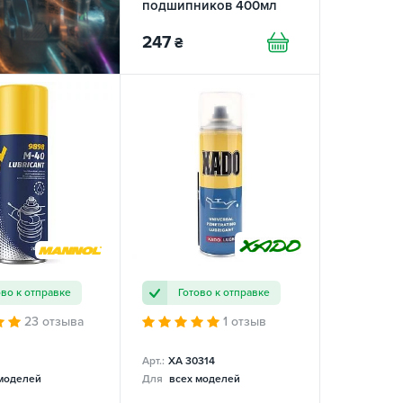
подшипников 400мл
PiTon
247
₴
ово к отправке
Готово к отправке
23 отзыва
1 отзыв
Арт.:
XA 30314
моделей
Для
всех моделей