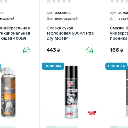
00
Арт.:
090201BS
Арт.:
30750
 моделей
Для
всех моделей
Для
всех 
универсальная
Смазка сухая
Смазка 
ункциональная
тефлоновая 500мл Ptfe
универс
ающая 400мл
Dry MOTIP
проника
TECMAX
443
166
₴
₴
НОВИНКА
НОВИНКА