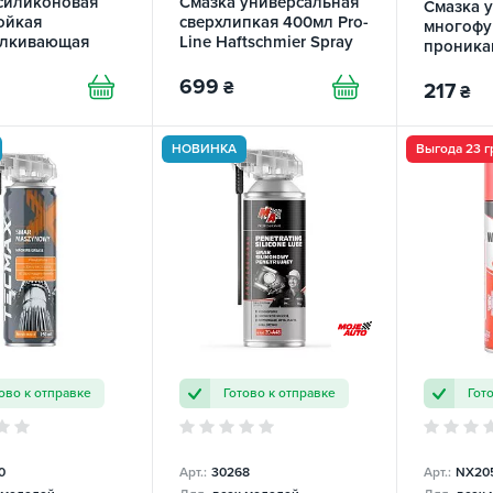
силиконовая
Смазка универсальная
Смазка 
ойкая
сверхлипкая 400мл Pro-
многофу
алкивающая
Line Haftschmier Spray
проника
licone Spray HI-
LIQUI MOLY
M-40 Ma
699
₴
217
₴
НОВИНКА
Выгода 23 г
ово к отправке
Готово к отправке
Гот
0
Арт.:
30268
Арт.:
NX20