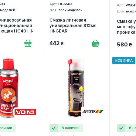
509
Арт.:
HG5503
Арт.:
W564
 моделей
Для
всех моделей
Для
всех 
универсальная
Cмазка литиевая
Смазка 
ункциональная
универсальная 312мл
многофу
ающая HG40 HI-
HI-GEAR
проника
Super Ru
442
WYNN'S
₴
580
₴
НОВИНКА
наличии
В наличии
В н