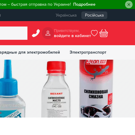
ом – быстрая отправка по Украине!
Подробнее
ы
Українська
Російська
Приветствуем,
войдите в кабинет
арядные для электромобилей
Электротранспорт
БОНУСОВ