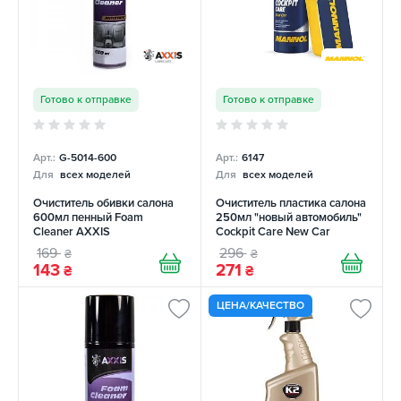
Готово к отправке
Готово к отправке
Арт.:
G-5014-600
Арт.:
6147
Для
всех моделей
Для
всех моделей
Очиститель обивки салона
Очиститель пластика салона
600мл пенный Foam
250мл "новый автомобиль"
Cleaner AXXIS
Cockpit Care New Car
Mannol
169
296
₴
₴
143
271
₴
₴
ЦЕНА/КАЧЕСТВО