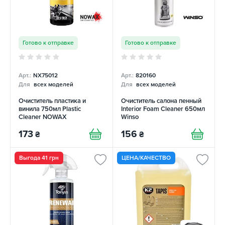
Готово к отправке
Готово к отправке
Арт.:
NX75012
Арт.:
820160
Для
всех моделей
Для
всех моделей
Очиститель пластика и
Очиститель салона пенный
винила 750мл Plastic
Interior Foam Cleaner 650мл
Cleaner NOWAX
Winso
173
156
₴
₴
Выгода 41 грн
ЦЕНА/КАЧЕСТВО