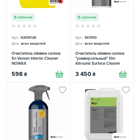
В наличии
В наличии
Арт.:
NX05126
Арт.:
367010
Для
всех моделей
Для
всех моделей
Очиститель обивки салона
Очиститель обивки салона
5л Venom Interior Cleaner
"универсальный" 10л
NOWAX
Allround Surface Cleaner
Koch Chemie
598
3 450
₴
₴