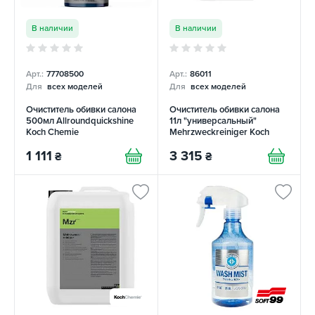
В наличии
В наличии
Арт.:
77708500
Арт.:
86011
Для
всех моделей
Для
всех моделей
Очиститель обивки салона
Очиститель обивки салона
500мл Allroundquickshine
11л "универсальный"
Koch Chemie
Mehrzweckreiniger Koch
Chemie
1 111
3 315
₴
₴