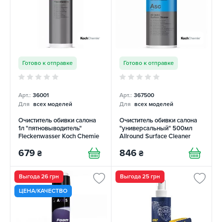
Готово к отправке
Готово к отправке
Арт.:
36001
Арт.:
367500
Для
всех моделей
Для
всех моделей
Очиститель обивки салона
Очиститель обивки салона
1л "пятновыводитель"
"универсальный" 500мл
Fleckenwasser Koch Chemie
Allround Surface Cleaner
Koch Chemie
679
846
₴
₴
Выгода 26 грн
Выгода 25 грн
ЦЕНА/КАЧЕСТВО