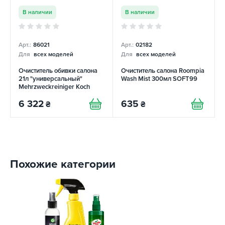
В наличии
В наличии
Арт.:
86021
Арт.:
02182
Для
всех моделей
Для
всех моделей
Очиститель обивки салона
Очиститель салона Roompia
21л "универсальный"
Wash Mist 300мл SOFT99
Mehrzweckreiniger Koch
Chemie
6 322
635
₴
₴
Похожие категории