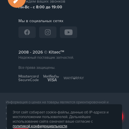
Мы ждем ваших звонков
Пн-Вс - с 8:00 до 19:00
Мы в социальных сетях
тм
2008 -
© Kitaec
Надежный поставщик запчастей.
Все права защищены.
Информация о ценах на товары является ориентировочной и
предоставляется для справки. Точная стоимость товара будет
Этот сайт собирает cookie-файлы, данные об IP-адресе и
названа менеджером магазина при подтверждении заказа. Внешний
местоположении пользователей. Дальнейшее
вид и комплектация товара может отличаться от его фотографии.
использование сайта означает ваше согласие с
политикой конфиденциальности
.
Услуги предоставляет ФЛП Тюпа Петр Павлович, ИПН 2770105454.