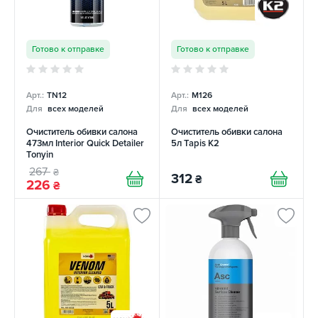
Готово к отправке
Готово к отправке
Арт.:
TN12
Арт.:
M126
Для
всех моделей
Для
всех моделей
Очиститель обивки салона
Очиститель обивки салона
473мл Interior Quick Detailer
5л Tapis K2
Tonyin
267
₴
312
₴
226
₴