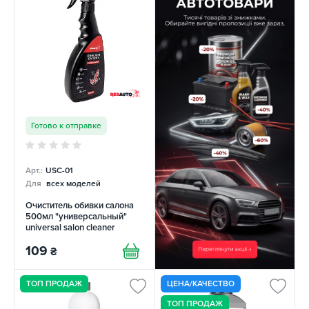
Готово к отправке
Арт.:
USC-01
Для
всех моделей
Очиститель обивки салона
500мл "универсальный"
universal salon cleaner
REDAUTO
109
₴
ТОП ПРОДАЖ
ЦЕНА/КАЧЕСТВО
ТОП ПРОДАЖ