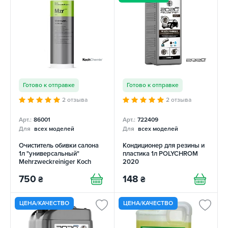
Готово к отправке
Готово к отправке
2 отзыва
2 отзыва
Арт.:
86001
Арт.:
722409
Для
всех моделей
Для
всех моделей
Очиститель обивки салона
Кондиционер для резины и
1л "универсальный"
пластика 1л POLYCHROM
Mehrzweckreiniger Koch
2020
Chemie
750
148
₴
₴
ЦЕНА/КАЧЕСТВО
ЦЕНА/КАЧЕСТВО