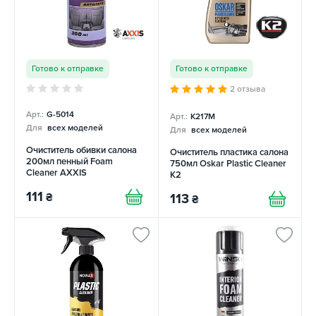
Готово к отправке
Готово к отправке
2 отзыва
Арт.:
G-5014
Арт.:
K217M
Для
всех моделей
Для
всех моделей
Очиститель обивки салона
Очиститель пластика салона
200мл пенный Foam
750мл Oskar Plastic Cleaner
Cleaner AXXIS
K2
111
₴
113
₴