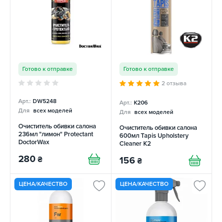
Готово к отправке
Готово к отправке
2 отзыва
Арт.:
DW5248
Арт.:
K206
Для
всех моделей
Для
всех моделей
Очиститель обивки салона
Очиститель обивки салона
236мл "лимон" Protectant
600мл Tapis Upholstery
DoctorWax
Cleaner K2
280
₴
156
₴
ЦЕНА/КАЧЕСТВО
ЦЕНА/КАЧЕСТВО