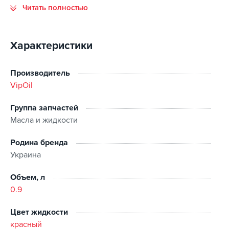
Читать полностью
при температуре до -24 ° С. Безопасна для изделий из
алюминия, меди, чугуна и других цветных и черных
металлов, неагрессивная к резиновых изделий и
Характеристики
пластика. Не содержит аминов, фосфатов, силикатов и
нитритов.
Производитель
VipOil
Группа запчастей
Масла и жидкости
Родина бренда
Украина
Объем, л
0.9
Цвет жидкости
красный