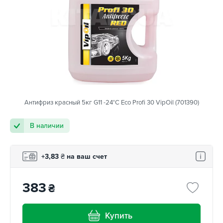
Антифриз красный 5кг G11 -24°С Eco Profi 30 VipOil (701390)
В наличии
+3,83
₴
на ваш счет
383
₴
Купить