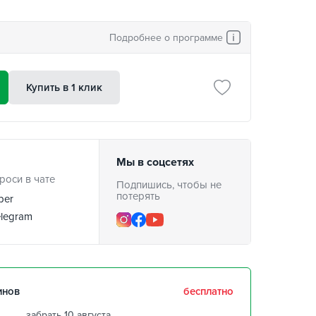
Подробнее о программе
Купить в 1 клик
Мы в соцсетях
роси в чате
Подпишись, чтобы не
потерять
ber
legram
инов
бесплатно
забрать 10 августа