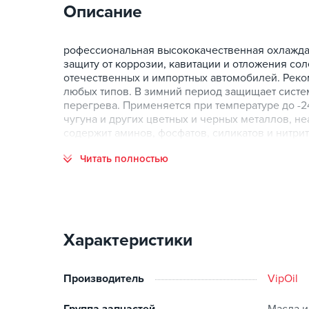
Описание
рофессиональная высококачественная охлажд
защиту от коррозии, кавитации и отложения со
отечественных и импортных автомобилей. Реко
любых типов. В зимний период защищает систем
перегрева. Применяется при температуре до -24
чугуна и других цветных и черных металлов, не
содержит аминов, фосфатов, силикатов и нитрит
Читать полностью
Характеристики
Производитель
VipOil