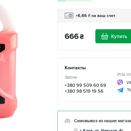
+6,66
₴
на ваш счет
666
₴
Купить
Контакты
Или сп
Звони
Vi
+380 99 509 60 69
Te
+380 98 519 19 56
Самовывоз из наших магаз
г. Киев, ул. Нивская, 4г