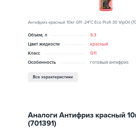
Антифриз красный 10кг G11 -24°С Eco Profi 30 VipOil (70
Объем, л
9.3
Цвет жидкости
красный
Класс
G11
Особенность
готовый антифриз
Все характеристики
Аналоги Антифриз красный 10кг
(701391)