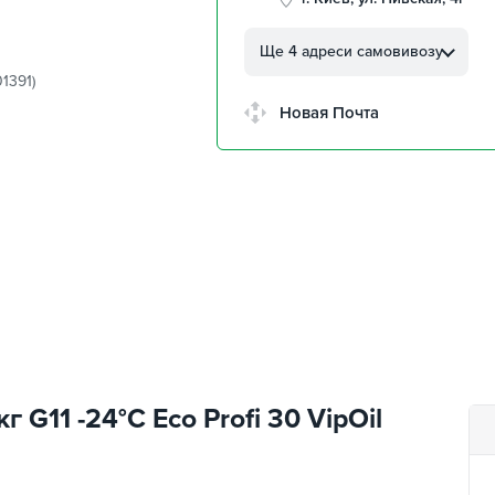
г. Кропивницкий, ул.
Автолюбителей, 8а
Ще 4 адреси самовивозу
1391)
г. Кропивницкий,
Клинцовский авторынок
Новая Почта
г. Киев, пр.Николая Бажана
26
г. Киев, ул. Остафия
Дашкевича, 15
 G11 -24°С Eco Profi 30 VipOil