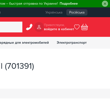
ом – быстрая отправка по Украине!
Подробнее
ы
Українська
Російська
Приветствуем,
войдите в кабинет
арядные для электромобилей
Электротранспорт
БОНУСОВ
 (701391)