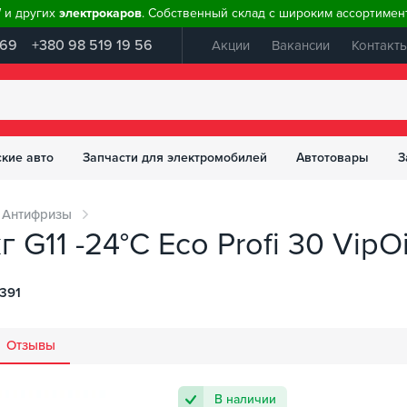
W и других
электрокаров
. Собственный склад с широким ассортимент
 69
+380 98 519 19 56
Акции
Вакансии
Контакт
ские авто
Запчасти для электромобилей
Автотовары
З
Антифризы
G11 -24°С Eco Profi 30 VipOil
391
Отзывы
В наличии