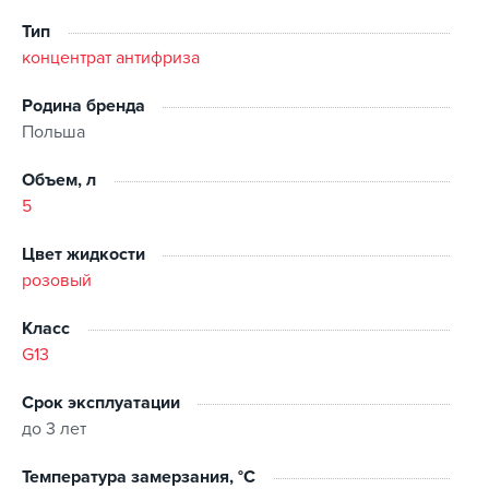
удостоена золотой медали на Международной
Тип
выставке инноваций, научных исследований и новых
концентрат антифриза
технологий БРЮССЕЛЬ INNOVA 2009, в Сеуле 2009 и
в Женеве 2010.
Родина бренда
полная защита двигателя на 5 лет или 250.000 км
Польша
для всех типов радиаторов
биоразлагаемая (70%) в течение 28 дней
Объем, л
Точка замерзания: -35 ° C
5
смешивается с другими жидкостями на основе
этилового гликоля, независимо от цвета
Цвет жидкости
соответствует строгим стандартам ASTM D 3306 и
розовый
ASTM D 2570
имеет отличные антикоррозионные свойства
безопасна для прокладок, резиновых и
Класс
пластмассовых изделий
G13
защищает систему от засорения канала радиатора
обеспечивает оптимальную температуру работы
Срок эксплуатации
двигателя
до 3 лет
специально разработан и запатентован рецепт;
защищает двигатель от перегрева в летнее
Температура замерзания, °C
время и от замерзания в зимний период