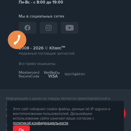
Пн-Вс - с 8:00 до 19:00
Мы в социальных сетях
тм
2008 -
© Kitaec
Надежный поставщик запчастей.
Все права защищены.
Информация о ценах на товары является ориентировочной и
предоставляется для справки. Точная стоимость товара будет
Этот сайт собирает cookie-файлы, данные об IP-адресе и
названа менеджером магазина при подтверждении заказа. Внешний
местоположении пользователей. Дальнейшее
вид и комплектация товара может отличаться от его фотографии.
использование сайта означает ваше согласие с
политикой конфиденциальности
.
Услуги предоставляет ФЛП Тюпа Петр Павлович, ИПН 2770105454.
Ок