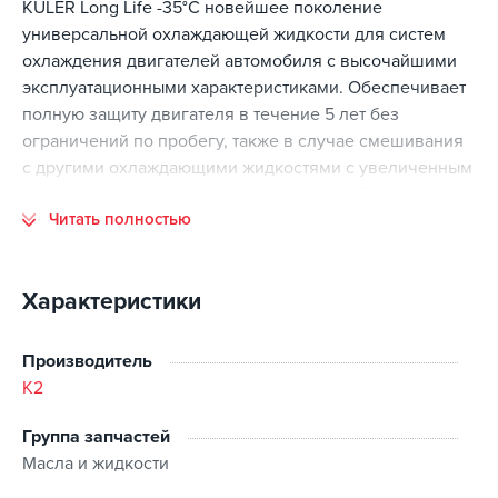
KULER Long Life -35°C новейшее поколение
универсальной охлаждающей жидкости для систем
охлаждения двигателей автомобиля с высочайшими
эксплуатационными характеристиками. Обеспечивает
полную защиту двигателя в течение 5 лет без
ограничений по пробегу, также в случае смешивания
с другими охлаждающими жидкостями с увеличенным
сроком службы, независимо от их цвета. Подходит для
Читать полностью
использования во всех типах радиаторов, в том числе
алюминиевых. Полностью соответствует самым
строгим американским стандартам ASTM D 3306 и
Характеристики
ASTM D 2570. Высочайшее качество KULER Long Life
-35°C подтверждено Сертификатом Соответствия
нормам PN-C-40007 выданного Институтом
Производитель
автомобильного транспорта в Варшаве на основе
K2
испытаний в Техническом Институте Военно-
Воздушных Сил. Инновационная рецептура
Группа запчастей
охлаждающей жидкости KULER LONG LIFE была
Масла и жидкости
удостоена золотой медали на Международной