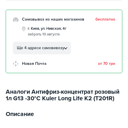
Самовывоз из наших магазинов
бесплатно
г. Киев, ул. Нивская, 4г
забрать 10 августа
г. Кропивницкий, ул.
Автолюбителей, 8а
Ще 4 адреси самовивозу
забрать 10 августа
г. Кропивницкий, Клинцовский
Новая Почта
от 70 грн
авторынок
забрать 10 августа
г. Киев, пр.Николая Бажана, 26
забрать 10 августа
Аналоги Антифриз-концентрат розовый
г. Киев, ул. Остафия
1л G13 -30°С Kuler Long Life K2 (T201R)
Дашкевича, 15
забрать 10 августа
Описание