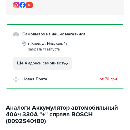
Самовывоз из наших магазинов
г. Киев, ул. Нивская, 4г
забрать 11 августа
г. Кропивницкий, ул.
Автолюбителей, 8а
Ще 4 адреси самовивозу
забрать 11 августа
г. Кропивницкий, Клинцовский
Новая Почта
от 70 грн
авторынок
забрать 11 августа
г. Киев, пр.Николая Бажана, 26
забрать 11 августа
Аналоги Аккумулятор автомобильный
г. Киев, ул. Остафия
40Ач 330А "+" справа BOSCH
Дашкевича, 15
забрать 11 августа
(0092S40180)