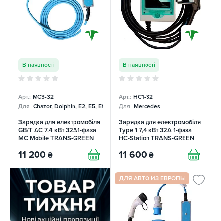
В наявності
В наявності
Арт.:
MC3-32
Арт.:
НC1-32
Для
Chazor, Dolphin, E2, E5, E9, Mercedes
Для
Mercedes
Зарядка для електромобіля
Зарядка для електромобіля
GB/T AC 7.4 кВт 32A1-фаза
Type 1 7,4 кВт 32A 1-фаза
MC Mobile TRANS-GREEN
HC-Station TRANS-GREEN
11 200
11 600
₴
₴
ДЛЯ АВТО ИЗ ЕВРОПЫ