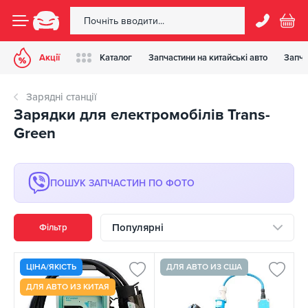
Акції
Каталог
Запчастини на китайські авто
Запча
Зарядні станції
Зарядки для електромобілів Trans-
Green
ПОШУК ЗАПЧАСТИН ПО ФОТО
Популярні
Фільтр
ЦІНА/ЯКІСТЬ
ДЛЯ АВТО ИЗ США
ДЛЯ АВТО ИЗ КИТАЯ