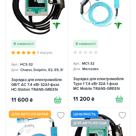
В наявності
В наявності
3 відгука
Арт.:
MC1-32
Арт.:
НC3-32
Для
Mercedes
Для
Chazor, Dolphin, E2, E5, E9, Mercedes
Зарядка для електромобіля
Зарядка для електромобіля
Type 1 7,4 кВт 32A 1-фаза
GB/T AC 7.4 кВт 32A1-фаза
MC Mobile TRANS-GREEN
HC-Station TRANS-GREEN
11 200
₴
11 600
₴
ДЛЯ АВТО ИЗ КИТАЯ
ЦІНА/ЯКІСТЬ
ДЛЯ АВТО ИЗ США