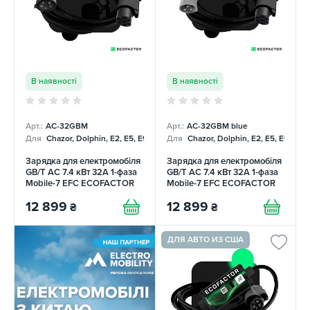
В наявності
В наявності
Арт.:
AC-32GBM
Арт.:
AC-32GBM blue
Для
Chazor, Dolphin, E2, E5, E9, Mercedes
Для
Chazor, Dolphin, E2, E5, E9, Me
Зарядка для електромобіля
Зарядка для електромобіля
GB/T AC 7.4 кВт 32А 1-фаза
GB/T AC 7.4 кВт 32А 1-фаза
Mobile-7 EFС ECOFACTOR
Mobile-7 EFС ECOFACTOR
12 899
12 899
₴
₴
ДЛЯ АВТО ИЗ США