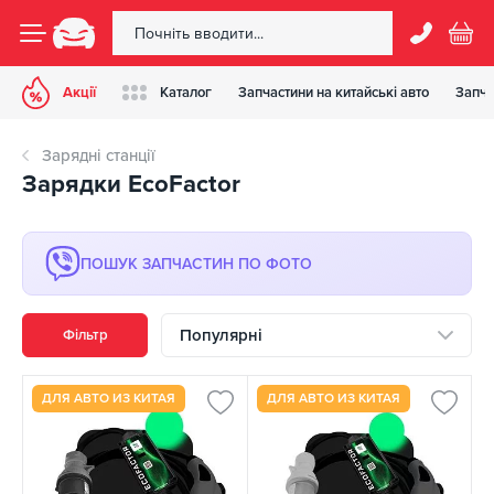
Акції
Каталог
Запчастини на китайські авто
Запча
Зарядні станції
Зарядки EcoFactor
ПОШУК ЗАПЧАСТИН ПО ФОТО
Популярні
Фільтр
ДЛЯ АВТО ИЗ КИТАЯ
ДЛЯ АВТО ИЗ КИТАЯ