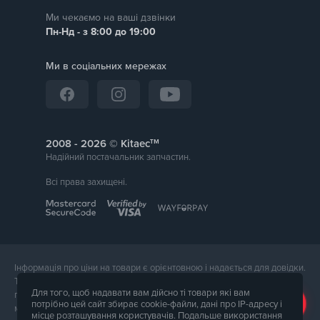
Ми чекаємо на ваші дзвінки
Пн-Нд - з 8:00 до 19:00
Ми в соціальних мережах
тм
2008 -
© Kitaec
Надійний постачальник запчастин.
Всі права захищені.
Інформація про ціни на товари є орієнтовною і надається для довідки.
Точна вартість товару буде названа менеджером магазину при
Для того, щоб надавати вам дійсно ті товари які вам
підтвердження замовлення. Зовнішній вигляд і комплектація товару
потрібно цей сайт збирає cookie-файли, дані про IP-адресу і
може відрізнятися від його фотографії.
місце розташування користувачів. Подальше використання