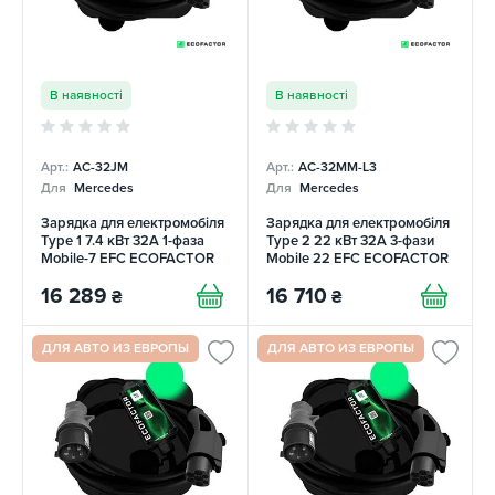
В наявності
В наявності
Арт.:
AC-32JM
Арт.:
AC-32MM-L3
Для
Mercedes
Для
Mercedes
Зарядка для електромобіля
Зарядка для електромобіля
Type 1 7.4 кВт 32А 1-фаза
Type 2 22 кВт 32А 3-фази
Mobile-7 EFС ECOFACTOR
Mobile 22 EFC ECOFACTOR
16 289
16 710
₴
₴
ДЛЯ АВТО ИЗ ЕВРОПЫ
ДЛЯ АВТО ИЗ ЕВРОПЫ