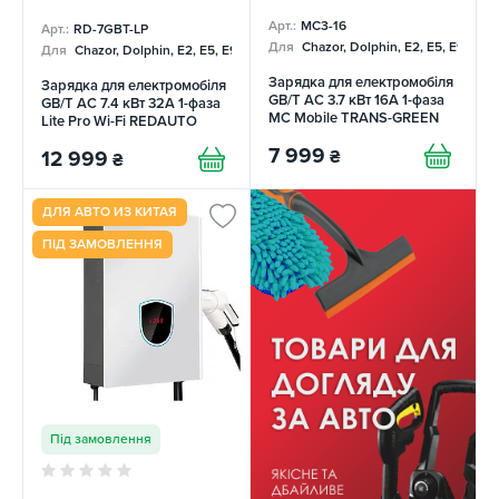
Арт.:
MC3-16
Арт.:
RD-7GBT-LP
Для
Chazor, Dolphin, E2, E5, E9, Me
Для
Chazor, Dolphin, E2, E5, E9, Mercedes, Tang
Зарядка для електромобіля
Зарядка для електромобіля
GB/T AC 3.7 кВт 16А 1-фаза
GB/T AC 7.4 кВт 32А 1-фаза
MC Mobile TRANS-GREEN
Lite Pro Wi-Fi REDAUTO
7 999
₴
12 999
₴
ДЛЯ АВТО ИЗ КИТАЯ
ПІД ЗАМОВЛЕННЯ
Під замовлення