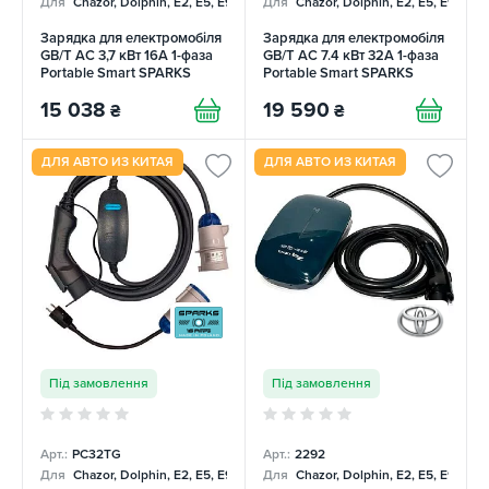
Для
Chazor, Dolphin, E2, E5, E9, Mercedes
Для
Chazor, Dolphin, E2, E5, E9, Me
Зарядка для електромобіля
Зарядка для електромобіля
GB/T AC 3,7 кВт 16А 1-фаза
GB/T AC 7.4 кВт 32А 1-фаза
Portable Smart SPARKS
Portable Smart SPARKS
15 038
19 590
₴
₴
ДЛЯ АВТО ИЗ КИТАЯ
ДЛЯ АВТО ИЗ КИТАЯ
Під замовлення
Під замовлення
Арт.:
PC32TG
Арт.:
2292
Для
Chazor, Dolphin, E2, E5, E9, Mercedes
Для
Chazor, Dolphin, E2, E5, E9, Me