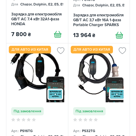
Для
Chazor, Dolphin, E2, E5, E9, Mercedes
Для
Chazor, Dolphin, E2, E5, E9, Me
Зарядка для електромобіля
Зарядка для електромобіля
GB/T AC 7.4 кВт 32A1-фаза
GB/T AC 3,7 кВт 16А 1-фаза
HONDA
Portable Charger SPARKS
7 800
₴
13 964
₴
ДЛЯ АВТО ИЗ КИТАЯ
ДЛЯ АВТО ИЗ КИТАЯ
Під замовлення
Під замовлення
Арт.:
PS16TG
Арт.:
PS32TG