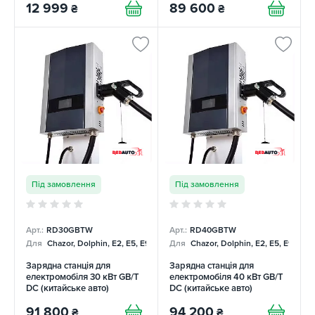
12 999
89 600
₴
₴
Під замовлення
Під замовлення
Арт.:
RD30GBTW
Арт.:
RD40GBTW
Для
Chazor, Dolphin, E2, E5, E9, Mercedes
Для
Chazor, Dolphin, E2, E5, E9, Me
Зарядна станція для
Зарядна станція для
електромобіля 30 кВт GB/T
електромобіля 40 кВт GB/T
DC (китайське авто)
DC (китайське авто)
REDAUTO
REDAUTO
91 800
94 200
₴
₴