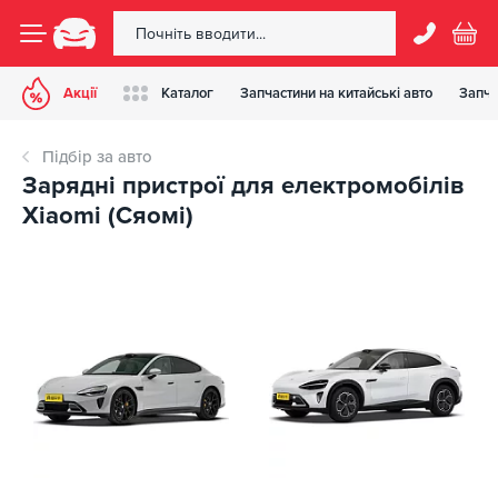
Акції
Каталог
Запчастини на китайські авто
Запча
Підбір за авто
Зарядні пристрої для електромобілів
Xiaomi (Сяомі)