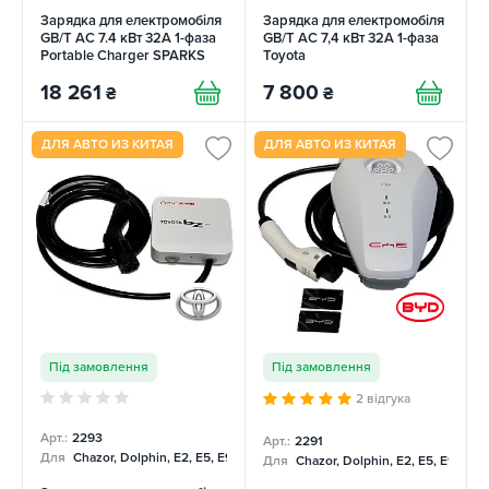
Зарядка для електромобіля
Зарядка для електромобіля
GB/T AC 7.4 кВт 32А 1-фаза
GB/T AC 7,4 кВт 32А 1-фаза
Portable Charger SPARKS
Toyota
18 261
7 800
₴
₴
ДЛЯ АВТО ИЗ КИТАЯ
ДЛЯ АВТО ИЗ КИТАЯ
Під замовлення
Під замовлення
2 відгука
Арт.:
2293
Арт.:
2291
Для
Chazor, Dolphin, E2, E5, E9, Mercedes
Для
Chazor, Dolphin, E2, E5, E9, Me