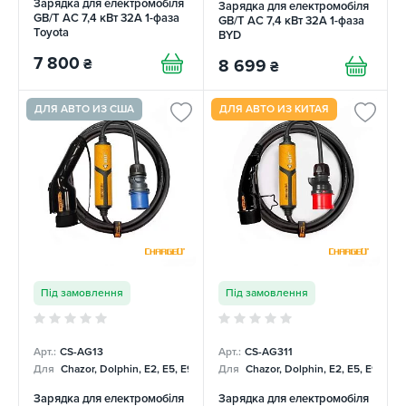
Зарядка для електромобіля
Зарядка для електромобіля
GB/T AC 7,4 кВт 32А 1-фаза
GB/T AC 7,4 кВт 32А 1-фаза
Toyota
BYD
7 800
₴
8 699
₴
ДЛЯ АВТО ИЗ США
ДЛЯ АВТО ИЗ КИТАЯ
Під замовлення
Під замовлення
Арт.:
CS-AG13
Арт.:
CS-AG311
Для
Chazor, Dolphin, E2, E5, E9, Mercedes
Для
Chazor, Dolphin, E2, E5, E9, Me
Зарядка для електромобіля
Зарядка для електромобіля