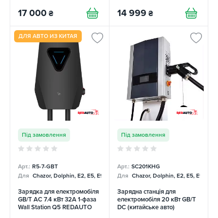
17 000
14 999
₴
₴
ДЛЯ АВТО ИЗ КИТАЯ
Під замовлення
Під замовлення
Арт.:
R5-7-GBT
Арт.:
SC201KHG
Для
Chazor, Dolphin, E2, E5, E9, Mercedes
Для
Chazor, Dolphin, E2, E5, E9, Me
Зарядка для електромобіля
Зарядна станція для
GB/T AC 7.4 кВт 32А 1-фаза
електромобіля 20 кВт GB/T
Wall Station Q5 REDAUTO
DC (китайське авто)
REDAUTO