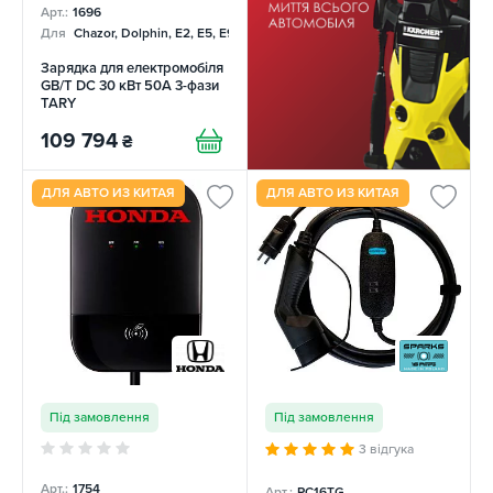
Арт.:
1696
Для
Chazor, Dolphin, E2, E5, E9, Mercedes
Зарядка для електромобіля
GB/T DC 30 кВт 50А 3-фази
TARY
109 794
₴
ДЛЯ АВТО ИЗ КИТАЯ
ДЛЯ АВТО ИЗ КИТАЯ
Під замовлення
Під замовлення
3 відгука
Арт.:
1754
Арт.:
PC16TG