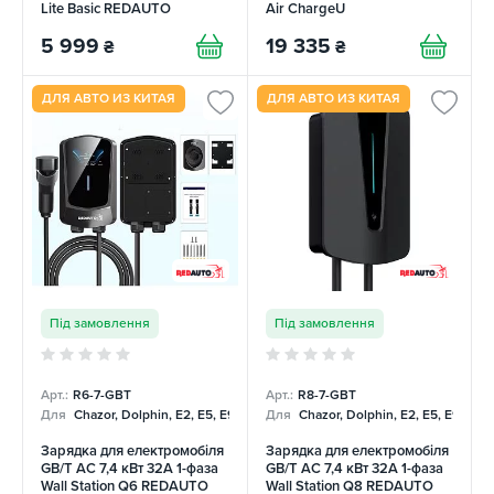
Lite Basic REDAUTO
Air ChargeU
5 999
19 335
₴
₴
ДЛЯ АВТО ИЗ КИТАЯ
ДЛЯ АВТО ИЗ КИТАЯ
Під замовлення
Під замовлення
Арт.:
R6-7-GBT
Арт.:
R8-7-GBT
Для
Chazor, Dolphin, E2, E5, E9, Mercedes
Для
Chazor, Dolphin, E2, E5, E9, Me
Зарядка для електромобіля
Зарядка для електромобіля
GB/T AC 7,4 кВт 32А 1-фаза
GB/T AC 7,4 кВт 32А 1-фаза
Wall Station Q6 REDAUTO
Wall Station Q8 REDAUTO