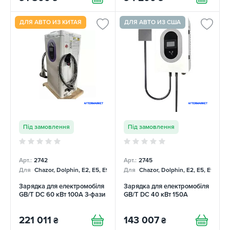
ДЛЯ АВТО ИЗ КИТАЯ
ДЛЯ АВТО ИЗ США
Під замовлення
Під замовлення
Арт.:
2742
Арт.:
2745
Для
Chazor, Dolphin, E2, E5, E9, Mercedes
Для
Chazor, Dolphin, E2, E5, E9, Me
Зарядка для електромобіля
Зарядка для електромобіля
GB/T DC 60 кВт 100А 3-фази
GB/T DC 40 кВт 150А
221 011
143 007
₴
₴