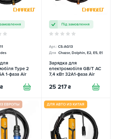
 замовлення
Під замовлення
11
Арт.:
CS-AG13
des
Для
Chazor, Dolphin, E2, E5, E9, Mercedes
 для
Зарядка для
обіля Type 2
електромобіля GB/T AC
6А 1-фаза Air
7,4 кВт 32A1-фаза Air
ChargeU
25 217
₴
₴
ИЗ ЕВРОПЫ
ДЛЯ АВТО ИЗ КИТАЯ