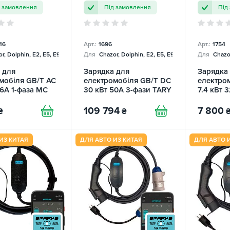
д замовлення
Під замовлення
Під
16
Арт.:
1696
Арт.:
1754
r, Dolphin, E2, E5, E9, Mercedes
Для
Chazor, Dolphin, E2, E5, E9, Mercedes
Для
Chazor
 для
Зарядка для
Зарядка
мобіля GB/T AC
електромобіля GB/T DC
електро
16А 1-фаза MC
30 кВт 50А 3-фази TARY
7.4 кВт 
 TRANS-GREEN
HONDA
109 794
7 800
₴
₴
ИЗ КИТАЯ
ДЛЯ АВТО ИЗ КИТАЯ
ДЛЯ АВТО 