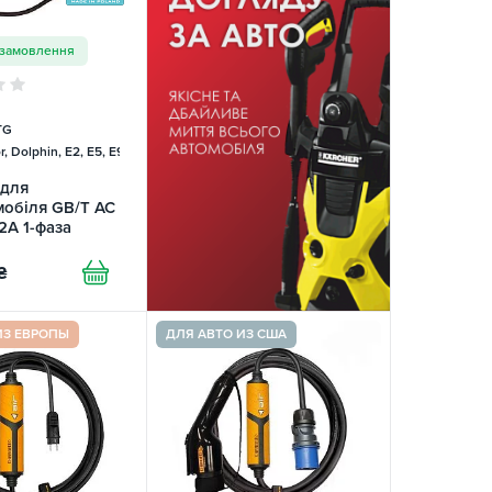
 замовлення
TG
, Dolphin, E2, E5, E9, Mercedes
 для
мобіля GB/T AC
32А 1-фаза
 Charger
₴
ИЗ ЕВРОПЫ
ДЛЯ АВТО ИЗ США