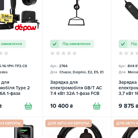
д замовлення
Під замовлення
Під
5-16-1PH-TP2-C6
Арт.:
2764
Арт.:
8V4.9
edes
Для
Chazor, Dolphin, E2, E5, E9, Mercedes
Для
Merce
 для
Зарядка для
Зарядка
мобіля Type 2
електромобіля GB/T AC
електром
16А 1-фаза
7.4 кВт 32А 1-фаза FCB
3,7 кВт 1
10 400
9 875
₴
₴
 ИЗ ЕВРОПЫ
ДЛЯ АВТО ИЗ ЕВРОПЫ
ДЛЯ АВТО 