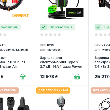
д замовлення
Під замовлення
Під
G311
Арт.:
EV16
Арт.:
CS-A2
r, Dolphin, E2, E5, E9, Mercedes
Для
Mercedes
Для
Merce
 для
Зарядка для
Зарядка
мобіля GB/T 11
електромобіля Type 2
електром
3-фази Air
3,7 кВт 16А 1-фаза Power
7.4 кВт 3
U
Cable Green Cell
ChargeU
12 978
25 217
₴
₴
 ИЗ ЕВРОПЫ
ДЛЯ АВТО ИЗ КИТАЯ
ДЛЯ АВТО 