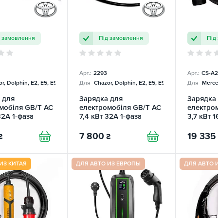
д замовлення
Під замовлення
Під
Арт.:
2293
Арт.:
CS-A2
r, Dolphin, E2, E5, E9, Mercedes
Для
Chazor, Dolphin, E2, E5, E9, Mercedes
Для
Merce
 для
Зарядка для
Зарядка
мобіля GB/T AC
електромобіля GB/T AC
електром
32А 1-фаза
7,4 кВт 32А 1-фаза
3,7 кВт 1
Toyota
ChargeU
7 800
19 335
₴
₴
ИЗ КИТАЯ
ДЛЯ АВТО ИЗ ЕВРОПЫ
ДЛЯ АВТО 