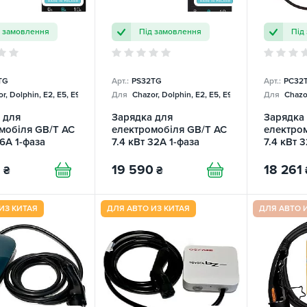
д замовлення
Під замовлення
Під
TG
Арт.:
PS32TG
Арт.:
PC32
r, Dolphin, E2, E5, E9, Mercedes
Для
Chazor, Dolphin, E2, E5, E9, Mercedes
Для
Chazor
 для
Зарядка для
Зарядка
мобіля GB/T AC
електромобіля GB/T AC
електро
16А 1-фаза
7.4 кВт 32А 1-фаза
7.4 кВт 
e Smart SPARKS
Portable Smart SPARKS
Portable
SPARKS
8
19 590
18 261
₴
₴
ИЗ КИТАЯ
ДЛЯ АВТО ИЗ КИТАЯ
ДЛЯ АВТО 