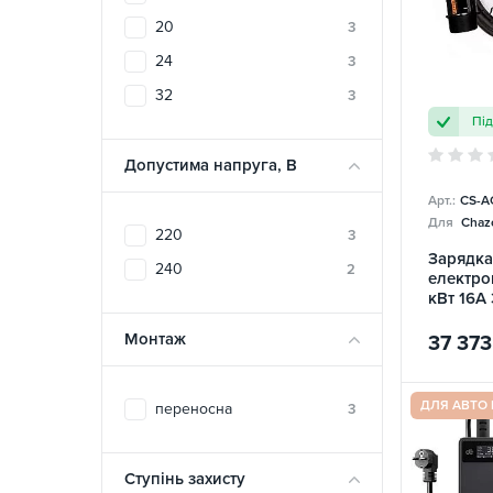
20
3
24
3
32
3
Пі
Допустима напруга, В
Арт.:
CS-A
Для
Chazo
220
3
Зарядка
240
2
електро
кВт 16A 
Charge
Монтаж
37 373
ДЛЯ АВТО
переносна
3
Ступінь захисту