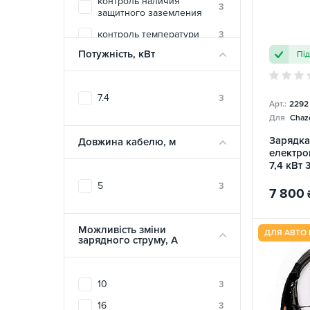
контроль наличия
TRANS-GREEN
12
3
защитного заземления
UACHARGER
110
контроль температури
3
ZENCAR
17
Потужність, кВт
Пі
вогнестійкий матеріал
3
корпусу
температурная защита
3
7.4
3
печатной платы
Арт.:
2292
Для
Chazo
электростатическая
3
защита
Зарядка
Довжина кабелю, м
електро
7,4 кВт 
Toyota
5
3
7 800
Можливість зміни
ДЛЯ АВТО 
зарядного струму, A
10
3
16
3