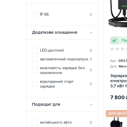
IP 66
3
Додаткове оснащення
Пі
LED-дисплей
3
автоматичний перезапуск
3
Арт.:
DE3.
Для
Merc
можливість зарядки без
3
заземлення
Зарядка
електро
відкладений старт
3
3,7 кВт 
зарядки
DEPOW
7 800
Подходит для
ДЛЯ АВТО
китайського авто
3