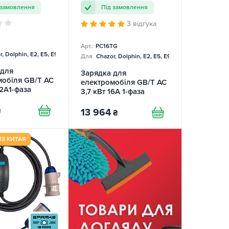
 замовлення
Під замовлення
3 відгука
Арт.:
PC16TG
, Dolphin, E2, E5, E9, Mercedes
Для
Chazor, Dolphin, E2, E5, E9, Mercedes
 для
Зарядка для
мобіля GB/T AC
електромобіля GB/T AC
32A1-фаза
3,7 кВт 16А 1-фаза
Portable Charger
SPARKS
₴
13 964
₴
ИЗ КИТАЯ