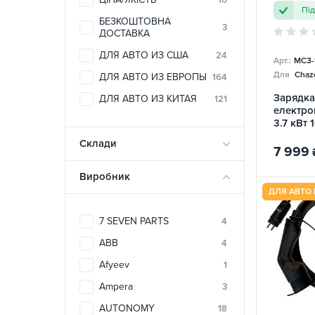
Пі
БЕЗКОШТОВНА
3
ДОСТАВКА
ДЛЯ АВТО ИЗ США
24
Арт.:
MC3-
Для
Chazo
ДЛЯ АВТО ИЗ ЕВРОПЫ
164
Зарядка
ДЛЯ АВТО ИЗ КИТАЯ
121
електро
3.7 кВт 
Mobile
Склади
7 999
Виробник
ДЛЯ АВТО 
7 SEVEN PARTS
4
ABB
4
Afyeev
1
Ampera
3
AUTONOMY
18