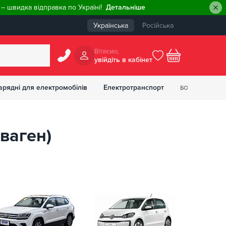
– швидка відправка по Україні!
Детальніше
Українська
Російська
Вiтаємо,
увiйдiть в кабiнет
0
арядні для електромобілів
Електротранспорт
БОНУСІВ
₴
ваген)