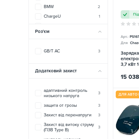
BMW
2
Пі
ChargeU
1
DEPOW
3
Роз'єм
Duosida
5
Арт.:
PS16
Для
Chazo
E-LINE
38
GB/T AC
3
Зарядка
ECOFACTOR
14
електро
3,7 кВт 
ElectroS
6
Portabl
Додатковий захист
EVEUS
2
15 03
FEYREE
54
адаптивний контроль
Green Cell
3
4
ДЛЯ АВТО 
низького напруга
HiSmart
6
защита от грозы
3
Ipengen
1
Захист від перенапруги
3
Octa Energy
7
Захист від витоку струму
3
(ПЗВ Type B)
SPARKS
3