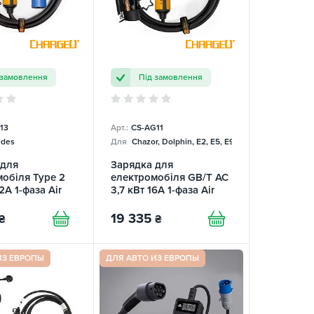
 замовлення
Під замовлення
13
Арт.:
CS-AG11
des
Для
Chazor, Dolphin, E2, E5, E9, Mercedes
 для
Зарядка для
обіля Type 2
електромобіля GB/T AC
2А 1-фаза Air
3,7 кВт 16А 1-фаза Air
ChargeU
19 335
₴
₴
ИЗ ЕВРОПЫ
ДЛЯ АВТО ИЗ ЕВРОПЫ