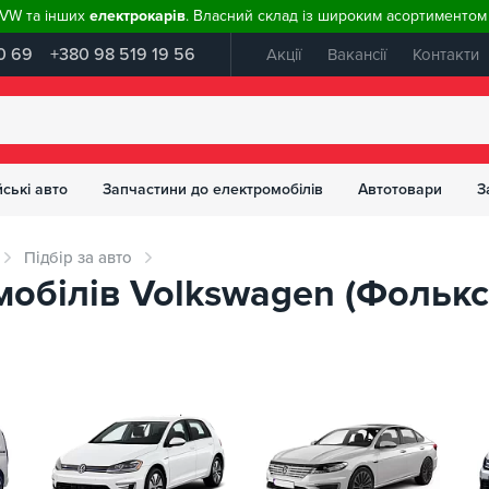
, VW та інших
електрокарів
. Власний склад із широким асортиментом 
0 69
+380 98 519 19 56
Акції
Вакансії
Контакти
ські авто
Запчастини до електромобілів
Автотовари
З
Підбір за авто
обілів Volkswagen (Фолькс