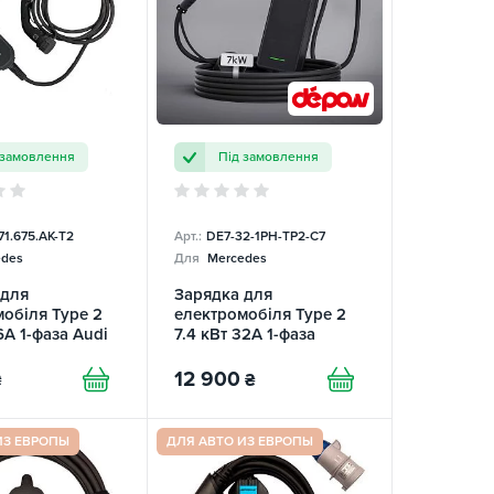
 замовлення
Під замовлення
71.675.AK-T2
Арт.:
DE7-32-1PH-TP2-C7
des
Для
Mercedes
 для
Зарядка для
обіля Type 2
електромобіля Type 2
6А 1-фаза Audi
7.4 кВт 32А 1-фаза
DEPOW
12 900
₴
₴
ИЗ ЕВРОПЫ
ДЛЯ АВТО ИЗ ЕВРОПЫ