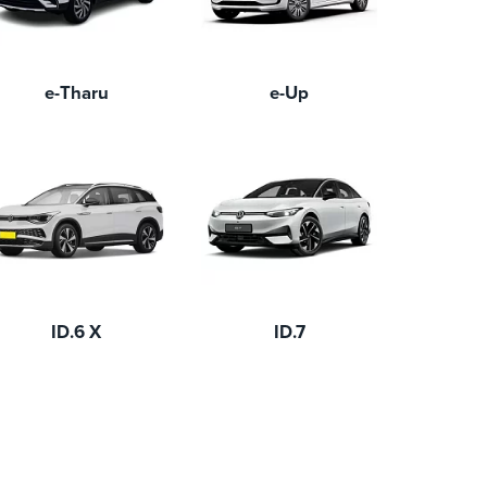
e-Tharu
e-Up
ID.6 X
ID.7