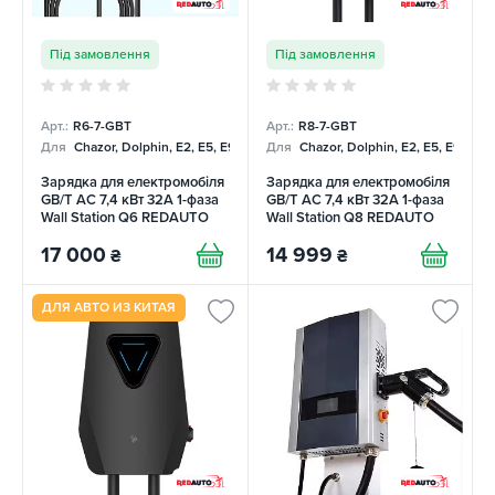
Під замовлення
Під замовлення
Арт.:
R6-7-GBT
Арт.:
R8-7-GBT
Для
Chazor, Dolphin, E2, E5, E9, Mercedes
Для
Chazor, Dolphin, E2, E5, E9, Me
Зарядка для електромобіля
Зарядка для електромобіля
GB/T AC 7,4 кВт 32А 1-фаза
GB/T AC 7,4 кВт 32А 1-фаза
Wall Station Q6 REDAUTO
Wall Station Q8 REDAUTO
17 000
14 999
₴
₴
ДЛЯ АВТО ИЗ КИТАЯ