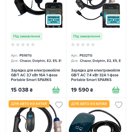
Під замовлення
Під замовлення
Арт.:
PS16TG
Арт.:
PS32TG
Для
Chazor, Dolphin, E2, E5, E9, Mercedes
Для
Chazor, Dolphin, E2, E5, E9, Me
Зарядка для електромобіля
Зарядка для електромобіля
GB/T AC 3,7 кВт 16А 1-фаза
GB/T AC 7.4 кВт 32А 1-фаза
Portable Smart SPARKS
Portable Smart SPARKS
15 038
19 590
₴
₴
ДЛЯ АВТО ИЗ КИТАЯ
ДЛЯ АВТО ИЗ КИТАЯ