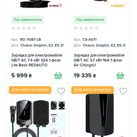
Під замовлення
Під замовлення
Арт.:
RD-7GBT-LB
Арт.:
CS-AG11
Для
Chazor, Dolphin, E2, E5, E9, Mercedes
Для
Chazor, Dolphin, E2, E5, E9, Me
Зарядка для електромобіля
Зарядка для електромобіля
GB/T AC 7.4 кВт 32А 1-фаза
GB/T AC 3,7 кВт 16А 1-фаза
Lite Basic REDAUTO
Air ChargeU
5 999
19 335
₴
₴
ДЛЯ АВТО ИЗ КИТАЯ
ДЛЯ АВТО ИЗ КИТАЯ