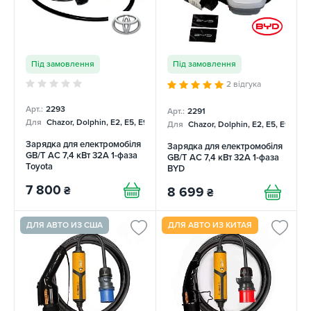
Під замовлення
Під замовлення
2 відгука
Арт.:
2293
Арт.:
2291
Для
Chazor, Dolphin, E2, E5, E9, Mercedes
Для
Chazor, Dolphin, E2, E5, E9, Me
Зарядка для електромобіля
Зарядка для електромобіля
GB/T AC 7,4 кВт 32А 1-фаза
GB/T AC 7,4 кВт 32А 1-фаза
Toyota
BYD
7 800
₴
8 699
₴
ДЛЯ АВТО ИЗ США
ДЛЯ АВТО ИЗ КИТАЯ