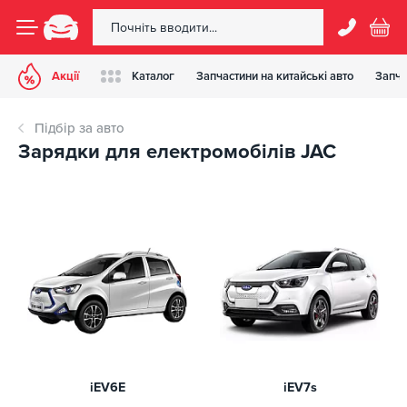
Акції
Каталог
Запчастини на китайські авто
Запча
Підбір за авто
Зарядки для електромобілів JAC
iEV6E
iEV7s