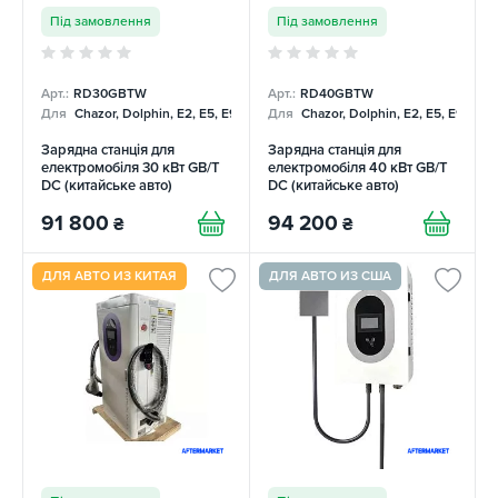
Під замовлення
Під замовлення
Арт.:
RD30GBTW
Арт.:
RD40GBTW
Для
Chazor, Dolphin, E2, E5, E9, Mercedes
Для
Chazor, Dolphin, E2, E5, E9, Me
Зарядна станція для
Зарядна станція для
електромобіля 30 кВт GB/T
електромобіля 40 кВт GB/T
DC (китайське авто)
DC (китайське авто)
REDAUTO
REDAUTO
91 800
94 200
₴
₴
ДЛЯ АВТО ИЗ КИТАЯ
ДЛЯ АВТО ИЗ США