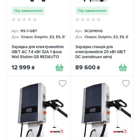
Під замовлення
Під замовлення
Арт.:
R5-7-GBT
Арт.:
SC201KHG
Для
Chazor, Dolphin, E2, E5, E9, Mercedes
Для
Chazor, Dolphin, E2, E5, E9, Me
Зарядка для електромобіля
Зарядна станція для
GB/T AC 7.4 кВт 32А 1-фаза
електромобіля 20 кВт GB/T
Wall Station Q5 REDAUTO
DC (китайське авто)
REDAUTO
12 999
89 600
₴
₴