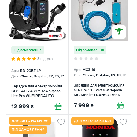
Під замовлення
Під замовлення
3 відгука
Арт.:
MC3-16
Арт.:
RD-7GBT-LP
Для
Chazor, Dolphin, E2, E5, E9, Me
Для
Chazor, Dolphin, E2, E5, E9, Mercedes, Tang
Зарядка для електромобіля
Зарядка для електромобіля
GB/T AC 3.7 кВт 16А 1-фаза
GB/T AC 7.4 кВт 32А 1-фаза
MC Mobile TRANS-GREEN
Lite Pro Wi-Fi REDAUTO
7 999
₴
12 999
₴
ДЛЯ АВТО ИЗ КИТАЯ
ДЛЯ АВТО ИЗ КИТАЯ
ПІД ЗАМОВЛЕННЯ