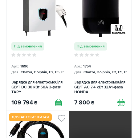
Під замовлення
Під замовлення
Арт.:
1696
Арт.:
1754
Для
Chazor, Dolphin, E2, E5, E9, Mercedes
Для
Chazor, Dolphin, E2, E5, E9, Me
Зарядка для електромобіля
Зарядка для електромобіля
GB/T DC 30 кВт 50А 3-фази
GB/T AC 7.4 кВт 32A1-фаза
TARY
HONDA
109 794
7 800
₴
₴
ДЛЯ АВТО ИЗ КИТАЯ