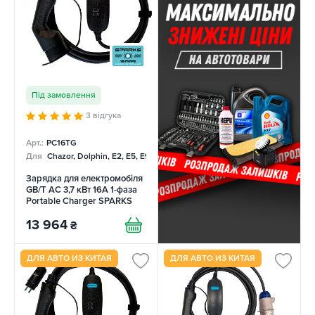
Під замовлення
3 відгука
Арт.:
PC16TG
Для
Chazor, Dolphin, E2, E5, E9, Mercedes
Зарядка для електромобіля
GB/T AC 3,7 кВт 16А 1-фаза
Portable Charger SPARKS
13 964
₴
ДЛЯ АВТО ИЗ КИТАЯ
ДЛЯ АВТО ИЗ КИТАЯ