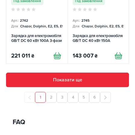
Під замовлення
Під замовлення
Арт.:
2742
Арт.:
2745
Для
Chazor, Dolphin, E2, E5, E9, Mercedes
Для
Chazor, Dolphin, E2, E5, E9, Me
Зарядка для електромобіля
Зарядка для електромобіля
GB/T DC 60 кВт 100А 3-фази
GB/T DC 40 кВт 150А
221 011
143 007
₴
₴
Показати ще
1
2
3
4
5
6
FAQ