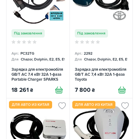
Під замовлення
Під замовлення
Арт.:
PC32TG
Арт.:
2292
Для
Chazor, Dolphin, E2, E5, E9, Mercedes
Для
Chazor, Dolphin, E2, E5, E9, Me
Зарядка для електромобіля
Зарядка для електромобіля
GB/T AC 7.4 кВт 32А 1-фаза
GB/T AC 7,4 кВт 32А 1-фаза
Portable Charger SPARKS
Toyota
18 261
7 800
₴
₴
ДЛЯ АВТО ИЗ КИТАЯ
ДЛЯ АВТО ИЗ КИТАЯ