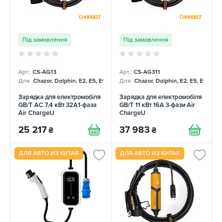
Під замовлення
Під замовлення
Арт.:
CS-AG13
Арт.:
CS-AG311
Для
Chazor, Dolphin, E2, E5, E9, Mercedes
Для
Chazor, Dolphin, E2, E5, E9, Me
Зарядка для електромобіля
Зарядка для електромобіля
GB/T AC 7,4 кВт 32A1-фаза
GB/T 11 кВт 16A 3-фази Air
Air ChargeU
ChargeU
25 217
37 983
₴
₴
ДЛЯ АВТО ИЗ КИТАЯ
ДЛЯ АВТО ИЗ КИТАЯ