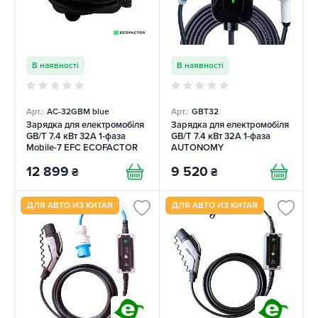
В наявності
В наявності
Арт.:
AC-32GBM blue
Арт.:
GBT32
Зарядка для електромобіля
Зарядка для електромобіля
GB/T 7.4 кВт 32A 1-фаза
GB/T 7.4 кВт 32A 1-фаза
Mobile-7 EFC ECOFACTOR
AUTONOMY
12 899
9 520
₴
₴
ДЛЯ АВТО ИЗ КИТАЯ
ДЛЯ АВТО ИЗ КИТАЯ