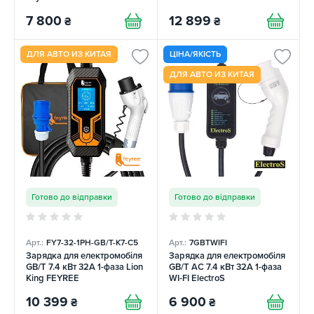
7 800
12 899
₴
₴
ДЛЯ АВТО ИЗ КИТАЯ
ЦІНА/ЯКІСТЬ
ДЛЯ АВТО ИЗ КИТАЯ
Готово до відправки
Готово до відправки
Арт.:
FY7-32-1PH-GB/T-K7-C5
Арт.:
7GBTWIFI
Зарядка для електромобіля
Зарядка для електромобіля
GB/T 7.4 кВт 32A 1-фаза Lion
GB/T AC 7.4 кВт 32A 1-фаза
King FEYREE
WI-FI ElectroS
10 399
6 900
₴
₴