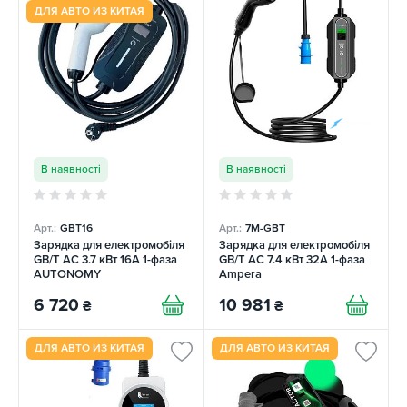
ДЛЯ АВТО ИЗ КИТАЯ
В наявності
В наявності
Арт.:
GBT16
Арт.:
7M-GBT
Зарядка для електромобіля
Зарядка для електромобіля
GB/T AC 3.7 кВт 16A 1-фаза
GB/T AC 7.4 кВт 32A 1-фаза
AUTONOMY
Ampera
6 720
10 981
₴
₴
ДЛЯ АВТО ИЗ КИТАЯ
ДЛЯ АВТО ИЗ КИТАЯ