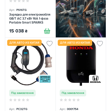
Арт.:
PS16TG
Зарядка для електромобіля
GB/T AC 3.7 кВт 16A 1-фаза
Portable Smart SPARKS
15 038
₴
ДЛЯ АВТО ИЗ КИТАЯ
ДЛЯ АВТО ИЗ КИТАЯ
Під замовлення
Під замовлення
Арт.:
PC32TG
Арт.:
0001754