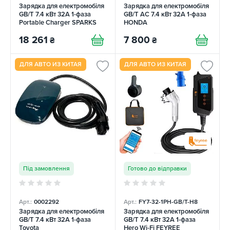
Зарядка для електромобіля
Зарядка для електромобіля
GB/T 7.4 кВт 32A 1-фаза
GB/T AC 7.4 кВт 32A 1-фаза
Portable Charger SPARKS
HONDA
18 261
7 800
₴
₴
ДЛЯ АВТО ИЗ КИТАЯ
ДЛЯ АВТО ИЗ КИТАЯ
Під замовлення
Готово до відправки
Арт.:
0002292
Арт.:
FY7-32-1PH-GB/T-H8
Зарядка для електромобіля
Зарядка для електромобіля
GB/T 7.4 кВт 32A 1-фаза
GB/T 7.4 кВт 32A 1-фаза
Toyota
Hero Wi-Fi FEYREE