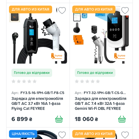
ДЛЯ АВТО ИЗ КИТАЯ
ДЛЯ АВТО ИЗ КИТАЯ
Готово до відправки
Готово до відправки
Арт.:
FY3.5-16-1PH-GB/T-F8-C5
Арт.:
FY7-32-1PH-GB/T-CS-GEM-DLB
Зарядка для електромобіля
Зарядка для електромобіля
GB/T AC 3.7 кВт 16A 1-фаза
GB/T AC 7.4 кВт 32A 1-фаза
Flying Cat FEYREE
Gemini Wi-Fi DBL FEYREE
6 899
18 060
₴
₴
ЦІНА/ЯКІСТЬ
ДЛЯ АВТО ИЗ КИТАЯ