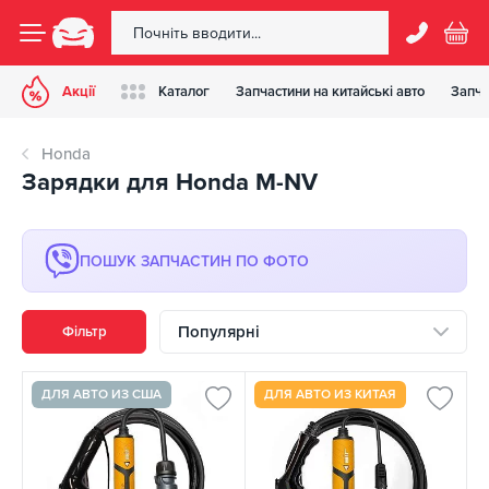
Акції
Каталог
Запчастини на китайські авто
Запча
Honda
Зарядки для Honda M-NV
ПОШУК ЗАПЧАСТИН ПО ФОТО
Популярні
Фільтр
ДЛЯ АВТО ИЗ США
ДЛЯ АВТО ИЗ КИТАЯ