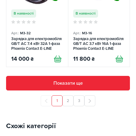
В наявності
В наявності
Арт.:
М3-32
Арт.:
М3-16
Зарядка для електромобіля
Зарядка для електромобіля
GB/T AC 7.4 кВт 32A 1-фаза
GB/T AC 3.7 кВт 16A 1-фаза
Phoenix Contact E-LINE
Phoenix Contact E-LINE
14 000
11 800
₴
₴
Показати ще
1
2
3
Схожі категорії