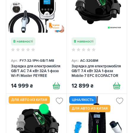
В наявності
В наявності
Арт.:
FY7-32-1PH-GB/T-M8
Арт.:
AC-32GBM
Зарядка для електромобіля
Зарядка для електромобіля
GB/T AC 7.4 кВт 32A 1-фаза
GB/T 7.4 кВт 32A 1-фаза
Wi-Fi Master FEYREE
Mobile-7 EFC ECOFACTOR
14 999
12 899
₴
₴
ДЛЯ АВТО ИЗ КИТАЯ
ЦІНА/ЯКІСТЬ
ДЛЯ АВТО ИЗ КИТАЯ