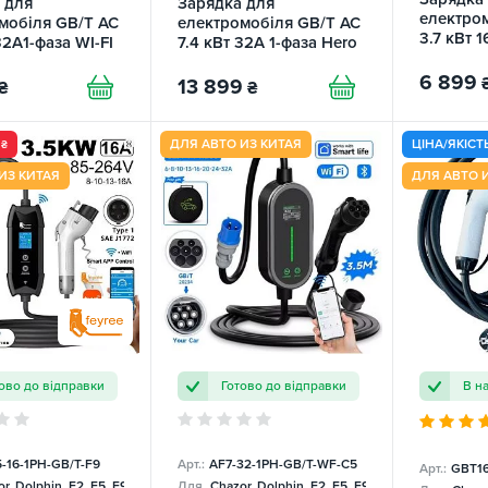
 для
Зарядка для
електро
мобіля GB/T AC
електромобіля GB/T AC
3.7 кВт 1
32A1-фаза WI-FI
7.4 кВт 32А 1-фаза Hero
Cat FEY
Wi-Fi FEYREE
6 899
13 899
₴
₴
0
ДЛЯ АВТО ИЗ КИТАЯ
ЦІНА/ЯКІСТ
₴
ИЗ КИТАЯ
ДЛЯ АВТО 
ово до відправки
Готово до відправки
В н
5-16-1PH-GB/T-F9
Арт.:
AF7-32-1PH-GB/T-WF-С5
Арт.:
GBT1
r, Dolphin, E2, E5, E9, Mercedes
Для
Chazor, Dolphin, E2, E5, E9, Mercedes