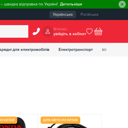
– швидка відправка по Україні!
Детальніше
Українська
Російська
Вiтаємо,
увiйдiть в кабiнет
0
арядні для електромобілів
Електротранспорт
БОНУСІВ
₴
ИЗ КИТАЯ
ДЛЯ АВТО ИЗ КИТАЯ