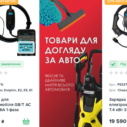
ИЗ КИТАЯ
ДЛЯ АВТО 
д замовлення
Під
TG
Арт.:
PS32
r, Dolphin, E2, E5, E9, Mercedes
Для
Chazor
 для
Зарядка
мобіля GB/T AC
електро
16А 1-фаза
7.4 кВт 
e Smart SPARKS
Portable
8
19 590
₴