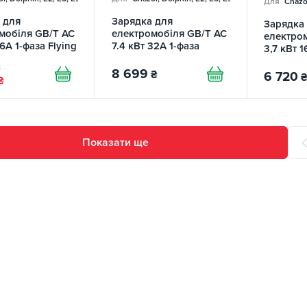
Для
Chazor
 для
Зарядка для
Зарядка
мобіля GB/T AC
електромобіля GB/T AC
електро
16А 1-фаза Flying
7.4 кВт 32А 1-фаза
3,7 кВт 1
Fi FEYREE
Afyeev
AUTON
₴
8 699
₴
6 720
₴
₴
Показати ще