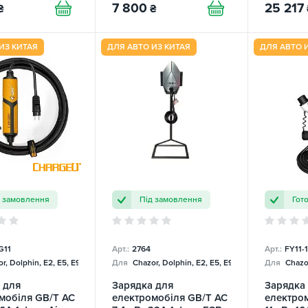
7 800
25 217
₴
₴
ИЗ КИТАЯ
ДЛЯ АВТО ИЗ КИТАЯ
ДЛЯ АВТО 
д замовлення
Під замовлення
Гот
G11
Арт.:
2764
Арт.:
FY11-
r, Dolphin, E2, E5, E9, Mercedes
Для
Chazor, Dolphin, E2, E5, E9, Mercedes
Для
Chazor
 для
Зарядка для
Зарядка
мобіля GB/T AC
електромобіля GB/T AC
електро