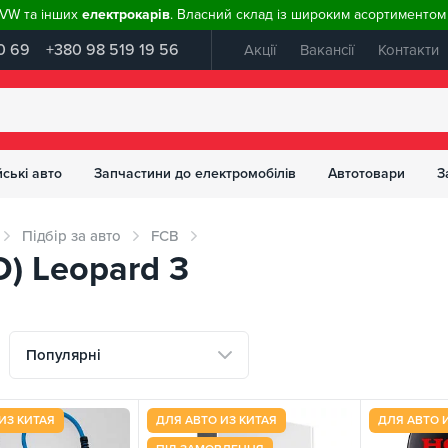
, VW та інших
електрокарів
. Власний склад із широким асортиментом 
0 69
+380 98 519 19 56
Акції
Вакансії
Контакти
ські авто
Запчастини до електромобілів
Автотовари
З
Підбір за авто
FCB
) Leopard 3
Популярні
ИЗ КИТАЯ
ДЛЯ АВТО ИЗ КИТАЯ
ДЛЯ АВТО 