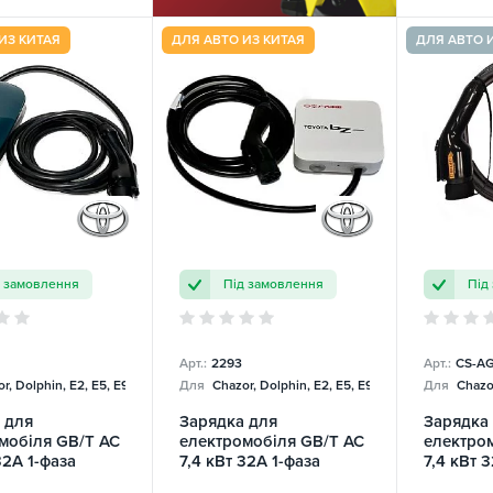
ИЗ КИТАЯ
ДЛЯ АВТО ИЗ КИТАЯ
ДЛЯ АВТО 
д замовлення
Під замовлення
Під
Арт.:
2293
Арт.:
CS-AG
r, Dolphin, E2, E5, E9, Mercedes
Для
Chazor, Dolphin, E2, E5, E9, Mercedes
Для
Chazor
 для
Зарядка для
Зарядка
мобіля GB/T AC
електромобіля GB/T AC
електро
32А 1-фаза
7,4 кВт 32А 1-фаза
7,4 кВт 3
Toyota
ChargeU