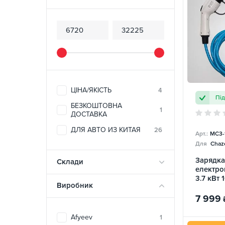
ЦІНА/ЯКІСТЬ
4
Пі
БЕЗКОШТОВНА
1
ДОСТАВКА
ДЛЯ АВТО ИЗ КИТАЯ
26
Арт.:
MC3-
Для
Chazo
Зарядка
Склади
електро
3.7 кВт 
Виробник
Mobile
7 999
Afyeev
1