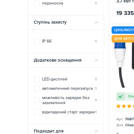
3,7 кВт 
переносна
1
Charge
19 335
Ступінь захисту
ЦІНА/ЯКІС
ДЛЯ АВТО 
IP 66
1
Додаткове оснащення
LED-дисплей
1
автоматичний перезапуск
1
Гот
можливість зарядки без
1
заземлення
відкладений старт зарядки
1
Арт.:
7GBT
Для
Chazo
Подходит для