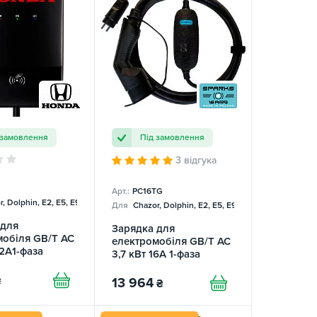
 замовлення
Під замовлення
3 відгука
Арт.:
PC16TG
, Dolphin, E2, E5, E9, Mercedes
Для
Chazor, Dolphin, E2, E5, E9, Mercedes
 для
Зарядка для
мобіля GB/T AC
електромобіля GB/T AC
32A1-фаза
3,7 кВт 16А 1-фаза
Portable Charger
SPARKS
₴
13 964
₴