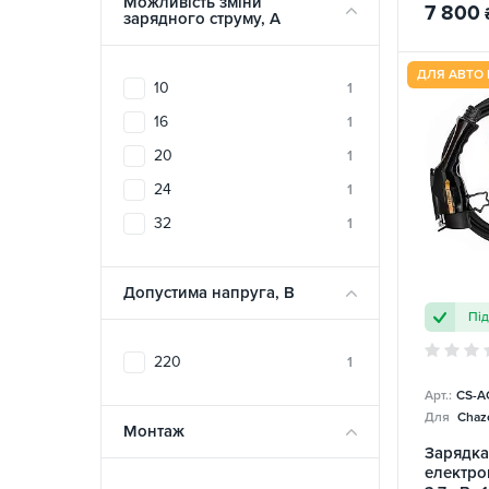
Можливість зміни
7 800
зарядного струму, A
ДЛЯ АВТО 
10
1
16
1
20
1
24
1
32
1
Допустима напруга, В
Пі
220
1
Арт.:
CS-A
Для
Chazo
Монтаж
Зарядка
електро