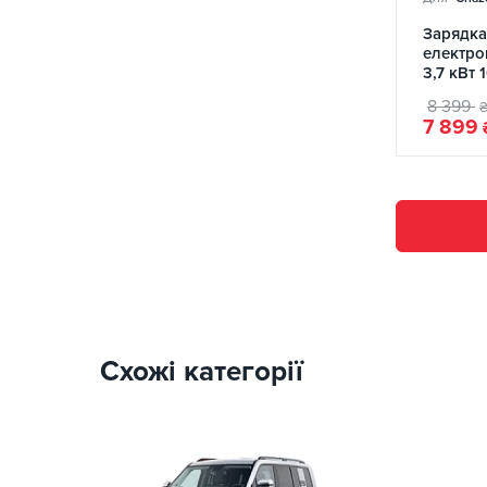
Зарядка
електро
3,7 кВт 
Cat Wi-
8 399
7 899
Схожі категорії