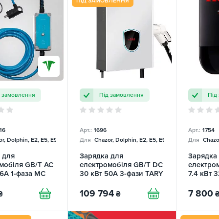
ПІД ЗАМОВЛЕННЯ
д замовлення
Під замовлення
Під
16
Арт.:
1696
Арт.:
1754
r, Dolphin, E2, E5, E9, Mercedes
Для
Chazor, Dolphin, E2, E5, E9, Mercedes
Для
Chazor
 для
Зарядка для
Зарядка
мобіля GB/T AC
електромобіля GB/T DC
електро
16А 1-фаза MC
30 кВт 50А 3-фази TARY
7.4 кВт 
 TRANS-GREEN
HONDA
109 794
7 800
₴
₴