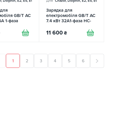
, Dolphin, E2, E5, E9, Mercedes
Для
Chazor, Dolphin, E2, E5, E9, Mercedes
 для
Зарядка для
мобіля GB/T AC
електромобіля GB/T AC
6А 1-фаза
7.4 кВт 32A1-фаза HC-
OMY
Station TRANS-GREEN
11 600
₴
1
2
3
4
5
6