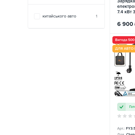
Зарядка
електро
7.4 кВт 
китайського авто
1
ElectroS
6 900
Вигода 50
ДЛЯ АВТО 
Гот
Арт.:
FY3.
Для
Chazo