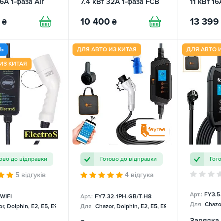
16А 1-фаза Air
7.4 кВт 32А 1-фаза FCB
11 кВт 16
U
FEYREE
10 400
13 399
₴
₴
ТЬ
ДЛЯ АВТО ИЗ КИТАЯ
ДЛЯ АВТО 
ИЗ КИТАЯ
ово до відправки
Готово до відправки
Гот
5 відгуків
4 відгука
Арт.:
FY3.5
WIFI
Арт.:
FY7-32-1PH-GB/T-H8
Для
Chazor
r, Dolphin, E2, E5, E9, Mercedes
Для
Chazor, Dolphin, E2, E5, E9, Mercedes
Зарядка