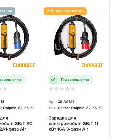
ИЗ США
ДЛЯ АВТО ИЗ КИТАЯ
 замовлення
Під замовлення
13
Арт.:
CS-AG311
, Dolphin, E2, E5, E9, Mercedes
Для
Chazor, Dolphin, E2, E5, E9, Mercedes
 для
Зарядка для
мобіля GB/T AC
електромобіля GB/T 11
2A1-фаза Air
кВт 16A 3-фази Air
ChargeU