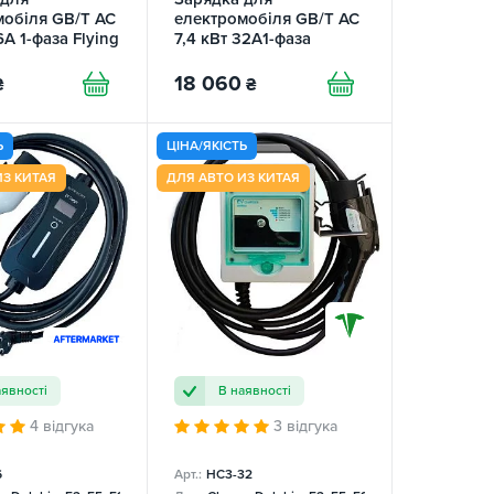
мобіля GB/T AC
електромобіля GB/T AC
6А 1-фаза Flying
7,4 кВт 32A1-фаза
REE
Gemini Wi-Fi DLB
FEYREE
18 060
₴
₴
Ь
ЦІНА/ЯКІСТЬ
ИЗ КИТАЯ
ДЛЯ АВТО ИЗ КИТАЯ
аявності
В наявності
4 відгука
3 відгука
6
Арт.:
НC3-32