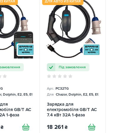
ИЗ КИТАЯ
ДЛЯ АВТО ИЗ КИТАЯ
 замовлення
Під замовлення
TG
Арт.:
PC32TG
, Dolphin, E2, E5, E9, Mercedes
Для
Chazor, Dolphin, E2, E5, E9, Mercedes
 для
Зарядка для
мобіля GB/T AC
електромобіля GB/T AC
32А 1-фаза
7.4 кВт 32А 1-фаза
 Smart SPARKS
Portable Charger
SPARKS
18 261
₴
₴