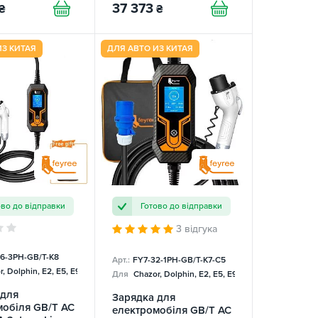
37 373
₴
₴
ИЗ КИТАЯ
ДЛЯ АВТО ИЗ КИТАЯ
ово до відправки
Готово до відправки
3 відгука
16-3PH-GB/T-K8
Арт.:
FY7-32-1PH-GB/T-K7-C5
, Dolphin, E2, E5, E9, Mercedes
Для
Chazor, Dolphin, E2, E5, E9, Mercedes
 для
Зарядка для
мобіля GB/T AC
електромобіля GB/T AC