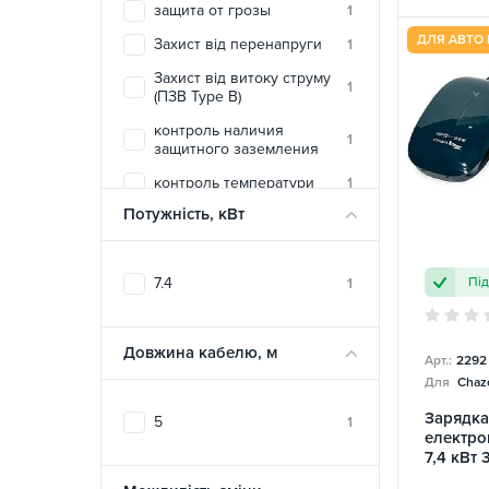
защита от грозы
1
ДЛЯ АВТО 
Захист від перенапруги
1
Захист від витоку струму
1
(ПЗВ Type B)
контроль наличия
1
защитного заземления
контроль температури
1
Потужність, кВт
вогнестійкий матеріал
1
корпусу
температурная защита
1
Пі
7.4
1
печатной платы
электростатическая
1
защита
Довжина кабелю, м
Арт.:
2292
Для
Chazo
Зарядка
5
1
електро
7,4 кВт 
Toyota