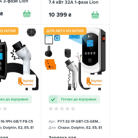
A 3-фази Lion
7.4 кВт 32А 1-фаза Lion
King FEYREE
₴
10 399
₴
ИЗ КИТАЯ
ДЛЯ АВТО ИЗ КИТАЯ
ово до відправки
Готово до відправки
-16-1PH-GB/T-F8-C5
Арт.:
FY7-32-1P-GBT-CS-GEM-DLB
, Dolphin, E2, E5, E9, Mercedes
Для
Chazor, Dolphin, E2, E5, E9, Mercedes
 для
Зарядка для