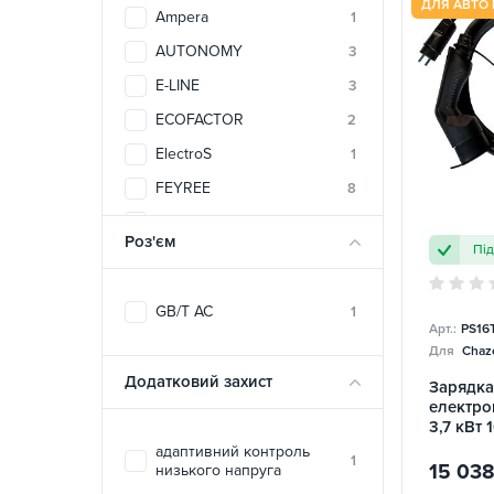
ДЛЯ АВТО 
Ampera
1
AUTONOMY
3
E-LINE
3
ECOFACTOR
2
ElectroS
1
FEYREE
8
SPARKS
1
Роз'єм
Пі
TRANS-GREEN
2
ZENCAR
4
GB/T AC
1
Арт.:
PS16
Для
Chazo
Додатковий захист
Зарядка
електро
3,7 кВт 
Portabl
адаптивний контроль
1
15 03
низького напруга