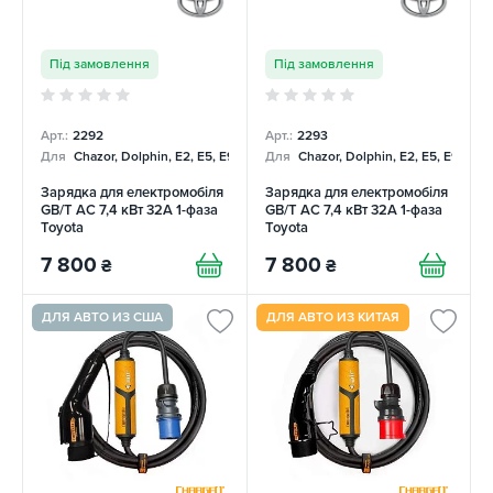
Під замовлення
Під замовлення
Арт.:
2292
Арт.:
2293
Для
Chazor, Dolphin, E2, E5, E9, Mercedes
Для
Chazor, Dolphin, E2, E5, E9, Me
Зарядка для електромобіля
Зарядка для електромобіля
GB/T AC 7,4 кВт 32А 1-фаза
GB/T AC 7,4 кВт 32А 1-фаза
Toyota
Toyota
7 800
7 800
₴
₴
ДЛЯ АВТО ИЗ США
ДЛЯ АВТО ИЗ КИТАЯ