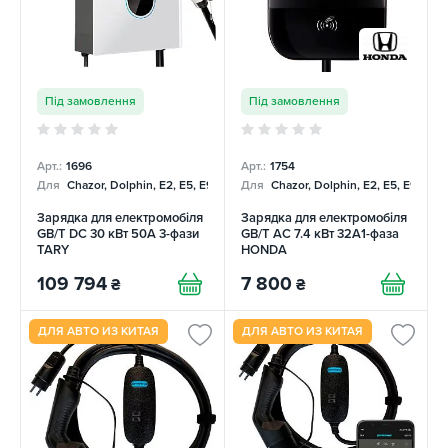
Під замовлення
Під замовлення
Арт.:
1696
Арт.:
1754
Для
Chazor, Dolphin, E2, E5, E9, Mercedes
Для
Chazor, Dolphin, E2, E5, E9, Me
Зарядка для електромобіля
Зарядка для електромобіля
GB/T DC 30 кВт 50А 3-фази
GB/T AC 7.4 кВт 32A1-фаза
TARY
HONDA
109 794
7 800
₴
₴
ДЛЯ АВТО ИЗ КИТАЯ
ДЛЯ АВТО ИЗ КИТАЯ