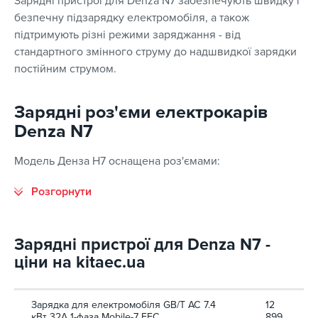
Зарядні пристрої для Denza N7 забезпечують швидку і
безпечну підзарядку електромобіля, а також
підтримують різні режими заряджання - від
стандартного змінного струму до надшвидкої зарядки
постійним струмом.
Зарядні роз'єми електрокарів
Denza N7
Модель Денза Н7 оснащена роз'ємами:
Зарядні пристрої для Denza N7 -
ціни на kitaec.ua
Зарядка для електромобіля GB/T AC 7.4
12
кВт 32А 1-фаза Mobile-7 EFС
899