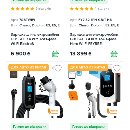
Готово до відправки
Готово до відправки
5 відгуків
4 відгука
Арт.:
7GBTWIFI
Арт.:
FY7-32-1PH-GB/T-H8
Для
Chazor, Dolphin, E2, E5, E9, Mercedes
Для
Chazor, Dolphin, E2, E5, E9, Me
Зарядка для електромобіля
Зарядка для електромобіля
GB/T AC 7.4 кВт 32A1-фаза
GB/T AC 7.4 кВт 32А 1-фаза
WI-FI ElectroS
Hero Wi-Fi FEYREE
6 900
13 899
₴
₴
ДЛЯ АВТО ИЗ КИТАЯ
ДЛЯ АВТО ИЗ КИТАЯ
Готово до відправки
Готово до відправки