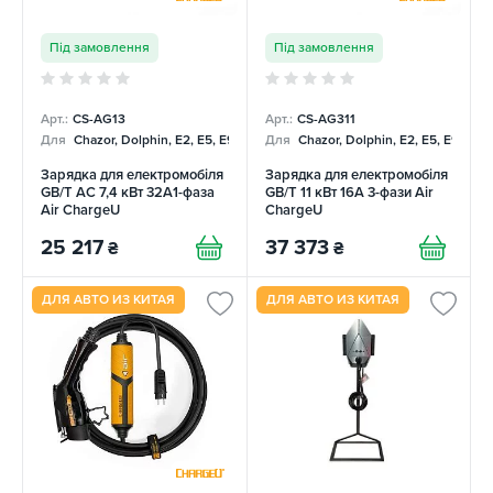
Під замовлення
Під замовлення
Арт.:
CS-AG13
Арт.:
CS-AG311
Для
Chazor, Dolphin, E2, E5, E9, Mercedes
Для
Chazor, Dolphin, E2, E5, E9, Me
Зарядка для електромобіля
Зарядка для електромобіля
GB/T AC 7,4 кВт 32A1-фаза
GB/T 11 кВт 16A 3-фази Air
Air ChargeU
ChargeU
25 217
37 373
₴
₴
ДЛЯ АВТО ИЗ КИТАЯ
ДЛЯ АВТО ИЗ КИТАЯ