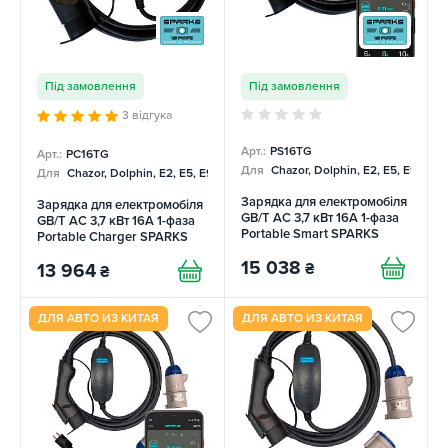
Під замовлення
Під замовлення
3 відгука
Арт.:
PS16TG
Арт.:
PC16TG
Для
Chazor, Dolphin, E2, E5, E9, Me
Для
Chazor, Dolphin, E2, E5, E9, Mercedes
Зарядка для електромобіля
Зарядка для електромобіля
GB/T AC 3,7 кВт 16А 1-фаза
GB/T AC 3,7 кВт 16А 1-фаза
Portable Smart SPARKS
Portable Charger SPARKS
15 038
₴
13 964
₴
ДЛЯ АВТО ИЗ КИТАЯ
ДЛЯ АВТО ИЗ КИТАЯ