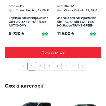
Арт.:
GBT16
Арт.:
НC3-32
Для
Chazor, Dolphin, E2, E5, E9, Mercedes
Для
Chazor, Dolphin, E2, E5, E9, Me
Зарядка для електромобіля
Зарядка для електромобіля
GB/T AC 3,7 кВт 16А 1-фаза
GB/T AC 7.4 кВт 32A1-фаза
AUTONOMY
HC-Station TRANS-GREEN
6 720
11 600
₴
₴
Показати ще
1
2
3
4
5
6
Схожі категорії