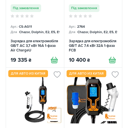
Під замовлення
Під замовлення
Арт.:
CS-AG11
Арт.:
2764
Для
Chazor, Dolphin, E2, E5, E9, Mercedes
Для
Chazor, Dolphin, E2, E5, E9, Me
Зарядка для електромобіля
Зарядка для електромобіля
GB/T AC 3,7 кВт 16А 1-фаза
GB/T AC 7.4 кВт 32А 1-фаза
Air ChargeU
FCB
19 335
10 400
₴
₴
ДЛЯ АВТО ИЗ КИТАЯ
ДЛЯ АВТО ИЗ КИТАЯ