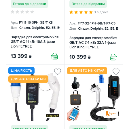
Готово до відправки
Готово до відправки
3 відгука
Арт.:
FY11-16-3PH-GB/T-K8
Арт.:
FY7-32-1PH-GB/T-K7-C5
Для
Chazor, Dolphin, E2, E5, E9, Mercedes
Для
Chazor, Dolphin, E2, E5, E9, Me
Зарядка для електромобіля
Зарядка для електромобіля
GB/T AC 11 кВт 16A 3-фази
GB/T AC 7.4 кВт 32А 1-фаза
Lion FEYREE
Lion King FEYREE
13 399
₴
10 399
₴
ЦІНА/ЯКІСТЬ
ДЛЯ АВТО ИЗ КИТАЯ
ДЛЯ АВТО ИЗ КИТАЯ