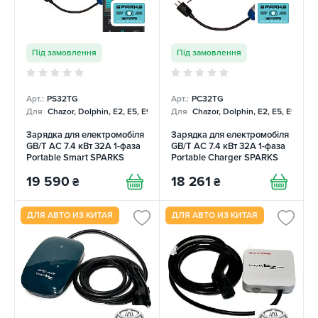
Під замовлення
Під замовлення
Арт.:
PS32TG
Арт.:
PC32TG
Для
Chazor, Dolphin, E2, E5, E9, Mercedes
Для
Chazor, Dolphin, E2, E5, E9, Me
Зарядка для електромобіля
Зарядка для електромобіля
GB/T AC 7.4 кВт 32А 1-фаза
GB/T AC 7.4 кВт 32А 1-фаза
Portable Smart SPARKS
Portable Charger SPARKS
19 590
18 261
₴
₴
ДЛЯ АВТО ИЗ КИТАЯ
ДЛЯ АВТО ИЗ КИТАЯ