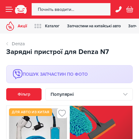
Акції
Каталог
Запчастини на китайські авто
Запча
Denza
Зарядні пристрої для Denza N7
ПОШУК ЗАПЧАСТИН ПО ФОТО
Популярні
Фільтр
ДЛЯ АВТО ИЗ КИТАЯ