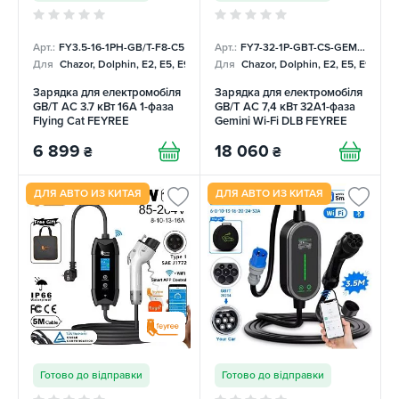
Арт.:
FY3.5-16-1PH-GB/T-F8-C5
Арт.:
FY7-32-1P-GBT-CS-GEM-DLB
Для
Chazor, Dolphin, E2, E5, E9, Mercedes
Для
Chazor, Dolphin, E2, E5, E9, Me
Зарядка для електромобіля
Зарядка для електромобіля
GB/T AC 3.7 кВт 16А 1-фаза
GB/T AC 7,4 кВт 32A1-фаза
Flying Cat FEYREE
Gemini Wi-Fi DLB FEYREE
6 899
18 060
₴
₴
ДЛЯ АВТО ИЗ КИТАЯ
ДЛЯ АВТО ИЗ КИТАЯ
Готово до відправки
Готово до відправки