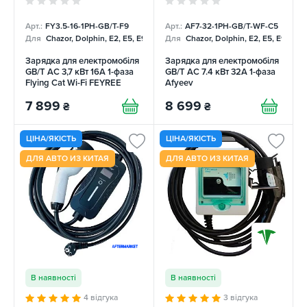
Арт.:
FY3.5-16-1PH-GB/T-F9
Арт.:
AF7-32-1PH-GB/T-WF-С5
Для
Chazor, Dolphin, E2, E5, E9, Mercedes
Для
Chazor, Dolphin, E2, E5, E9, Me
Зарядка для електромобіля
Зарядка для електромобіля
GB/T AC 3,7 кВт 16А 1-фаза
GB/T AC 7.4 кВт 32А 1-фаза
Flying Cat Wi-Fi FEYREE
Afyeev
7 899
8 699
₴
₴
ЦІНА/ЯКІСТЬ
ЦІНА/ЯКІСТЬ
ДЛЯ АВТО ИЗ КИТАЯ
ДЛЯ АВТО ИЗ КИТАЯ
В наявності
В наявності
4 відгука
3 відгука