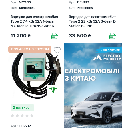
Арт.:
MC2-32
Арт.:
D2-332
Для
Mercedes
Для
Mercedes
Зарядка для електромобіля
Зарядка для електромобіля
Type 2 7.4 кВт 32A 1-фаза
Type 2 22 кВт 32A 3-фази D
MC Mobile TRANS-GREEN
Station E-LINE
11 200
33 600
₴
₴
ДЛЯ АВТО ИЗ ЕВРОПЫ
В наявності
Арт.:
НC2-32