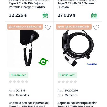
Type 2 11 кВт 16A 3-фази
Type 2 22 кВт 32A 3-фази
Portable Charger SPARKS
Duosida
32 225
27 929
₴
₴
ДЛЯ АВТО ИЗ ЕВРОПЫ
ДЛЯ АВТО ИЗ ЕВРОПЫ
В наявності
В наявності
Арт.:
D2-316
Арт.:
EV200276
Для
Mercedes
Для
Mercedes
Зарядка для електромобіля
Зарядка для електромобіля
Type 2 11 кВт 16A 3-фази D
Type 2 3.7 кВт 16А 1-фаза