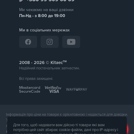
Ми чекаємо на ваші дзвінки
Пн-Нд - з 8:00 до 19:00
Ми в соціальних мережах
тм
2008 -
© Kitaec
Надійний постачальник запчастин.
Всі права захищені.
Інформація про ціни на товари є орієнтовною і надається для довідки.
Точна вартість товару буде названа менеджером магазину при
Для того, щоб надавати вам дійсно ті товари які вам
підтвердження замовлення. Зовнішній вигляд і комплектація товару
потрібно цей сайт збирає cookie-файли, дані про IP-адресу і
може відрізнятися від його фотографії.