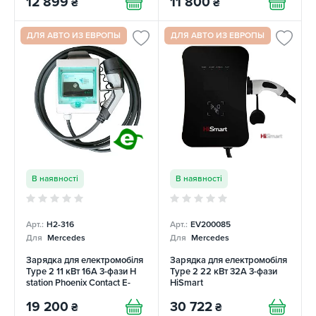
12 899
11 800
₴
₴
ДЛЯ АВТО ИЗ ЕВРОПЫ
ДЛЯ АВТО ИЗ ЕВРОПЫ
В наявності
В наявності
Арт.:
H2-316
Арт.:
EV200085
Для
Mercedes
Для
Mercedes
Зарядка для електромобіля
Зарядка для електромобіля
Type 2 11 кВт 16A 3-фази Н
Type 2 22 кВт 32A 3-фази
station Phoenix Contact E-
HiSmart
LINE
19 200
30 722
₴
₴