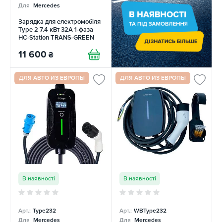
Для
Mercedes
Зарядка для електромобіля
Type 2 7.4 кВт 32A 1-фаза
HC-Station TRANS-GREEN
11 600
₴
ДЛЯ АВТО ИЗ ЕВРОПЫ
ДЛЯ АВТО ИЗ ЕВРОПЫ
В наявності
В наявності
Арт.:
Type232
Арт.:
WBType232
Для
Mercedes
Для
Mercedes