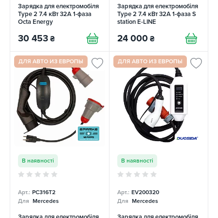
Зарядка для електромобіля
Зарядка для електромобіля
Type 2 7.4 кВт 32А 1-фаза
Type 2 7.4 кВт 32A 1-фаза S
Octa Energy
station E-LINE
30 453
24 000
₴
₴
ДЛЯ АВТО ИЗ ЕВРОПЫ
ДЛЯ АВТО ИЗ ЕВРОПЫ
В наявності
В наявності
Арт.:
PC316T2
Арт.:
EV200320
Для
Mercedes
Для
Mercedes
Зарядка для електромобіля
Зарядка для електромобіля