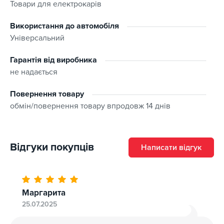
Товари для електрокарів
Комплектація:
Використання до автомобіля
Зарядний пристрій
Універсальний
Торба
Кліпси-кріплення настінні для зарядного пристрою
Гарантія від виробника
не надається
Кріплення для зарядного штекера
Перехідник на євро розетку (Shuko)
Повернення товару
Силова розетка 32А 1Ф
обмін/повернення товару впродовж 14 днів
Захисна накидка для зарядного штекера
Інструкція/Гарантійний талон
Коробка
Відгуки покупців
Написати відгук
Підходить для автомобіля
:
Маргарита
25.07.2025