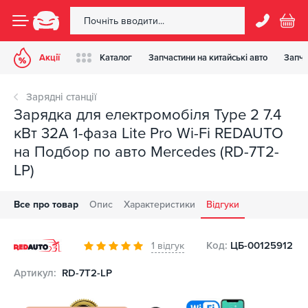
Акції
Каталог
Запчастини на китайські авто
Запча
Зарядні станції
Зарядка для електромобіля Type 2 7.4
кВт 32А 1-фаза Lite Pro Wi-Fi REDAUTO
на Подбор по авто Mercedes (RD-7T2-
LP)
Все про товар
Опис
Характеристики
Відгуки
Код:
ЦБ-00125912
1 відгук
Артикул:
RD-7T2-LP