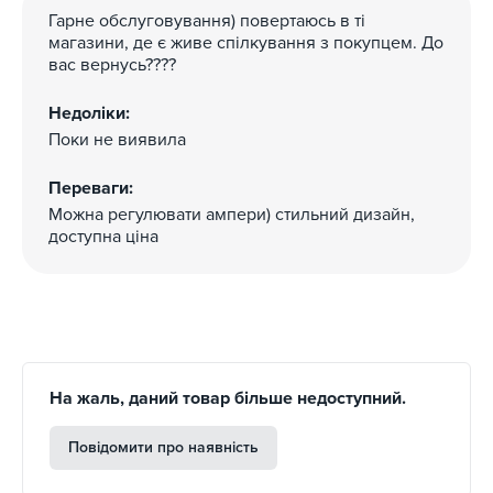
Гарне обслуговування) повертаюсь в ті
магазини, де є живе спілкування з покупцем. До
вас вернусь????
Недоліки:
Поки не виявила
Переваги:
Можна регулювати ампери) стильний дизайн,
доступна ціна
Особливість:
Wi-Fi Smart APP, Моніторинг у реальному часу та
призначення часу заряджання
Вбудований інтелектуальний APP (увімкніть Wi-Fi та
На жаль, даний товар більше недоступний.
Bluetooth під час додавання пристрою), вам потрібно
підключитися до середовищі WIFI, що дозволяє
Повідомити про наявність
заряджати ваші транспортні засоби в період