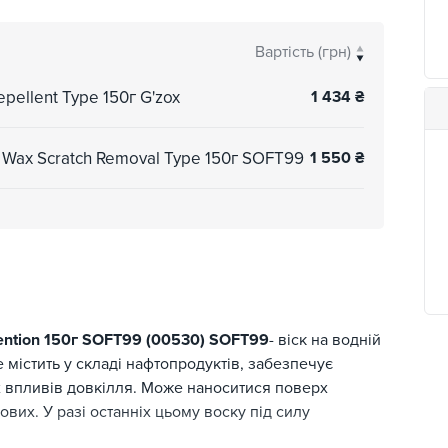
Вартість (грн)
pellent Type 150г G'zox
1 434
₴
 Wax Scratch Removal Type 150г SOFT99
1 550
₴
vention 150г SOFT99 (00530) SOFT99
- віск на водній
е містить у складі нафтопродуктів, забезпечує
х впливів довкілля. Може наноситися поверх
ових. У разі останніх цьому воску під силу