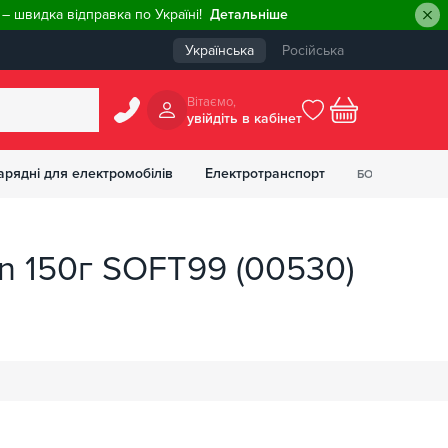
– швидка відправка по Україні!
Детальніше
Українська
Російська
Вiтаємо,
увiйдiть в кабiнет
0
арядні для електромобілів
Електротранспорт
БОНУСІВ
₴
on 150г SOFT99 (00530)