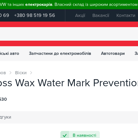
, VW та інших
електрокарів
. Власний склад із широким асортиментом 
0 69
+380 98 519 19 56
Акції
Вакансії
Контакти
ські авто
Запчастини до електромобілів
Автотовари
З
зов
Віски
oss Wax Water Mark Preventi
530
дгуки
В наявності