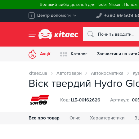
Великий вибір деталей для Tesla, Nissan, Honda
+380 99 509 6
Центр допомоги
Акції
Каталог
Запчастини на китай
kitaec.ua
Автотовари
Автокосметика
Ку
Віск твердий Hydro Gl
Код:
ЦБ-00162626
Артикул:
00
Все про товар
Опис
Характеристики
Ві