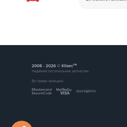
тм
2008 -
© Kitaec
Надійний постачальник запчастин.
Всі права захищені.