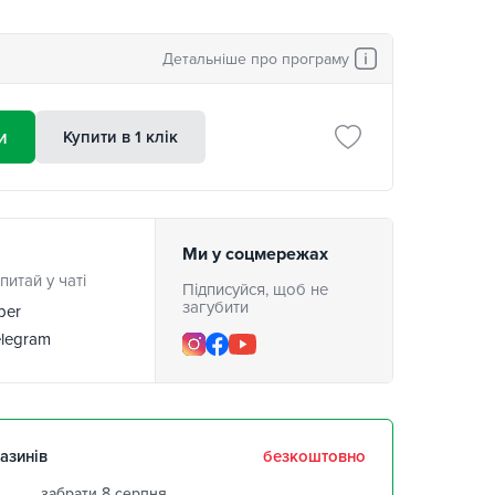
Детальніше про програму
и
Купити в 1 клік
Ми у соцмережах
питай у чаті
Підписуйся, щоб не
загубити
ber
legram
азинів
безкоштовно
забрати 8 серпня