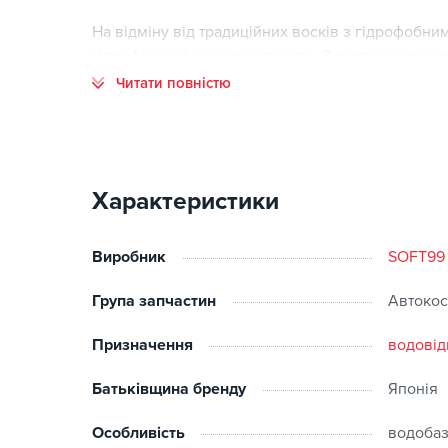
На відміну від традиційних восків з гідрофобни
гідрофільний сходження води. Завдяки цьому п
характерних для покриттів із гідрофобними вла
Читати повністю
забруднення з кузова під час нанесення та роз
Інструкція по застосуванню:
Ретельно вимийте і висушіть автомобіль
Характеристики
Нанесіть невелику кількість воску на те, що й
залишаючи надлишків
Виробник
SOFT99
Група запчастин
Автокос
Призначення
водовід
Батьківщина бренду
Японія
Особливість
водоба