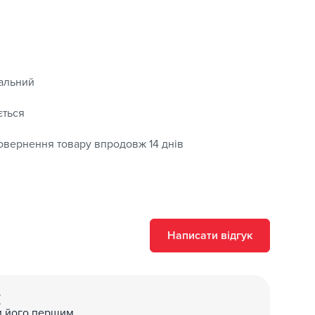
альний
ється
овернення товару впродовж 14 днів
Написати відгук
(
и його першим.