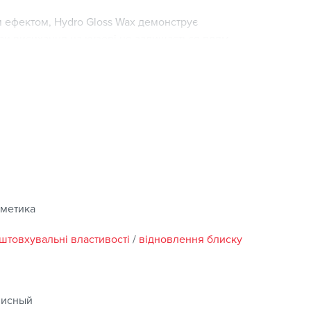
м ефектом, Hydro Gloss Wax демонструє
ри висихання на кузові не залишається плям,
стивостями. Він допомагає м'яко відлущувати
полірування.
де в комплекті рушник і розполіруйте по кузову, не
метика
штовхувальні властивості
/
відновлення блиску
зисный