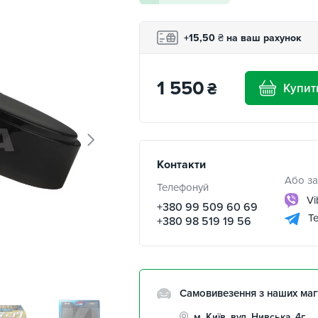
+15,50
₴
на ваш рахунок
1 550
₴
Купит
Контакти
Або за
Телефонуй
Vi
+380 99 509 60 69
Te
+380 98 519 19 56
Самовивезення з наших маг
м. Київ, вул. Нивська, 4г