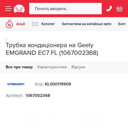
Акції
Каталог
Запчастини на китайські авто
Запча
Трубка кондиціонера на Geely
EMGRAND EC7 FL (1067002368)
Все про товар
Характеристики
Відгуки
Код:
KL000119909
Артикул:
1067002368