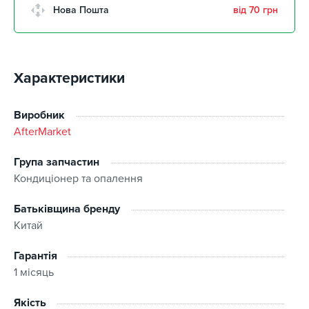
м. Кропивницький,
Нова Пошта
від 70 грн
Клинцівський авторинок
забрати 11 серпня
м. Київ, пр. Миколи Бажана, 26
забрати 11 серпня
Характеристики
м. Київ, вул. Остафія
Дашкевича, 15
забрати 11 серпня
Виробник
AfterMarket
Група запчастин
Кондиціонер та опалення
Батьківщина бренду
Китай
Гарантія
1 місяць
Якість