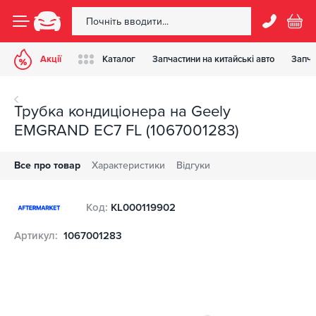
Акції
Каталог
Запчастини на китайські авто
Запча
Трубка кондиціонера на Geely
EMGRAND EC7 FL (1067001283)
Все про товар
Характеристики
Відгуки
Код:
KL000119902
Артикул:
1067001283