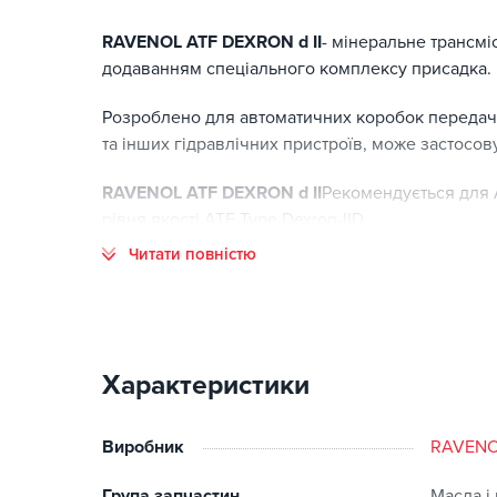
RAVENOL ATF DEXRON d II
- мінеральне трансмі
додаванням спеціального комплексу присадка.
Розроблено для автоматичних коробок передач,
та інших гідравлічних пристроїв, може застосов
RAVENOL ATF DEXRON d II
Рекомендується для 
рівня якості ATF Type Dexron-IID.
Читати повністю
Перевага:
надійний захист від зносу, шламу, корозії та прил
Хороший опір зрушенню в'язкісно-температурни
Ефективність як при дуже низьких, так і при дуж
Характеристики
Високу термічну стабільність
Відсутність піни навіть при високих навантаження
Виробник
RAVEN
Нейтральна поведінка з по відношенню до ущіл
Розчинність та сумісність з усіма брендами ATF.
Група запчастин
Масла і