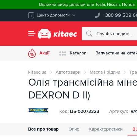
Великий вибір деталей для Tesla, Nissan, Honda
+380 99 509 6
Центр допомоги
Акції
Каталог
Запчастини на китай
kitaec.ua
Автотовари
Масла і рідини
Тра
Олія трансмісійна мін
DEXRON D II)
Код:
ЦБ-00073323
Артикул:
RAV
Все про товар
Опис
Характеристики
Ві