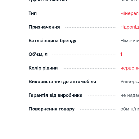
Тип
мінерал
Призначення
гідропі
Батьківщина бренду
Німечч
Об'єм, л
1
Колір рідини
червон
Використання до автомобіля
Універс
Гарантія від виробника
не нада
Повернення товару
обмін/п