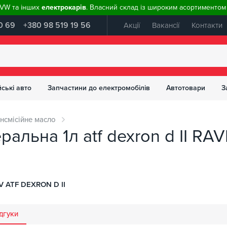
, VW та інших
електрокарів
. Власний склад із широким асортиментом 
0 69
+380 98 519 19 56
Акції
Вакансії
Контакти
ські авто
Запчастини до електромобілів
Автотовари
З
нсмісійне масло
еральна 1л atf dexron d II R
 ATF DEXRON D II
дгуки