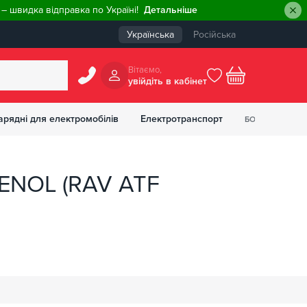
– швидка відправка по Україні!
Детальніше
Українська
Російська
Вiтаємо,
увiйдiть в кабiнет
0
арядні для електромобілів
Електротранспорт
БОНУСІВ
₴
AVENOL (RAV ATF