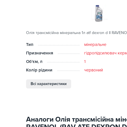
Олія трансмісійна мінеральна 1л atf dexron d II RAVEN
Тип
мінеральне
Призначення
гідропідсилювач керм
Об'єм, л
1
Колір рідини
червоний
Всі характеристики
Аналоги Олія трансмісійна міне