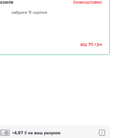
азинів
безкоштовно
забрати 11 серпня
забрати 11 серпня
забрати 11 серпня
від 70 грн
,
забрати 11 серпня
забрати 11 серпня
+4,97
₴
на ваш рахунок