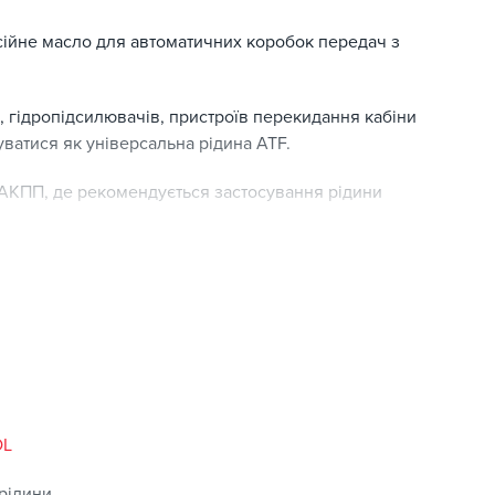
сійне масло для автоматичних коробок передач з
 гідропідсилювачів, пристроїв перекидання кабіни
уватися як універсальна рідина ATF.
АКПП, де рекомендується застосування рідини
ипання
х показників
е високих температурах
х
OL
ьнювальних матеріалам
 рідини