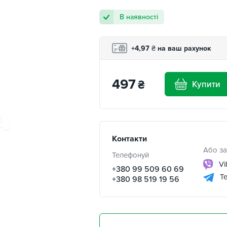
В наявності
+4,97
₴
на ваш рахунок
497
₴
Купити
Контакти
Або за
Телефонуй
Vi
+380 99 509 60 69
Te
+380 98 519 19 56