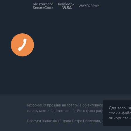
Інформація про ціни на товари є орієнтовною і надається д
Для того, щ
товару може відрізнятися від його фотографії.
cookie-файл
використан
Послуги надає ФОП Тюпа Петро Павлович, ІПН 2770105454. 