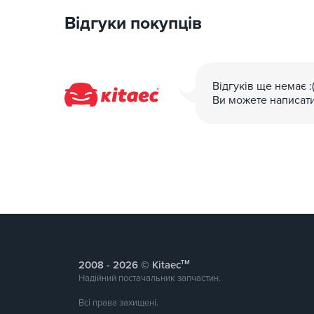
Відгуки покупців
Відгуків ще немає :
Ви можете написат
тм
2008 -
© Kitaec
Надійний постачальник запчастин.
Всі права захищені.