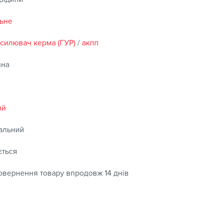
ьне
дсилювач керма (ГУР)
/
акпп
ина
ий
альний
ється
овернення товару впродовж 14 днів