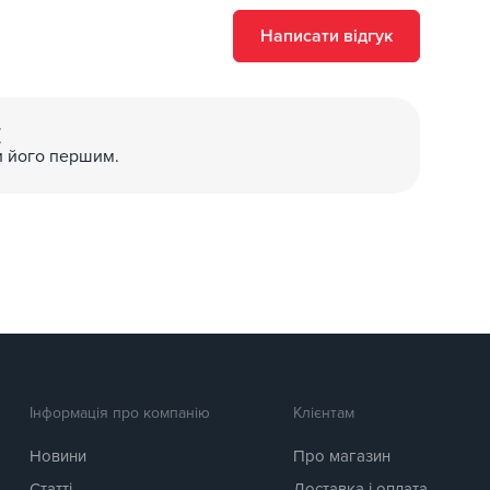
Написати відгук
(
и його першим.
Інформація про компанію
Клієнтам
Новини
Про магазин
Статті
Доставка і оплата