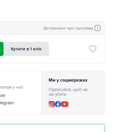
Детальніше про програму
Купити в 1 клік
Ми у соцмережах
питай у чаті
Підписуйся, щоб не
загубити
ber
legram