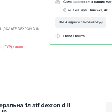
Самовивезення з наших маг
м. Київ, вул. Нивська, 4г
м. Кропивницький, вул.
Автолюбителів, 8а
Ще 4 адреси самовивозу
OL (RAV ATF DEXRON D II)
м. Кропивницький,
Клинцівський авторинок
Нова Пошта
м. Київ, пр. Миколи Бажана
26
а (ГУР)
/
акпп
м. Київ, вул. Остафія
Дашкевича, 15
ральна 1л atf dexron d II