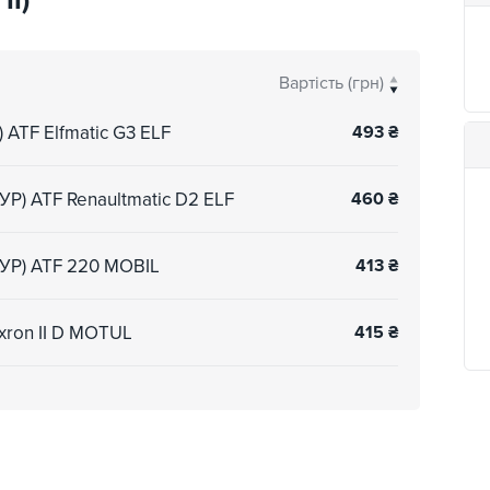
II)
Вартість (грн)
) ATF Elfmatic G3 ELF
493
₴
УР) ATF Renaultmatic D2 ELF
460
₴
ГУР) ATF 220 MOBIL
413
₴
exron II D MOTUL
415
₴