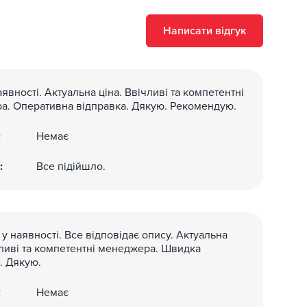
онусною програмою: за покупки нараховується
Написати відгук
ово оплатити наступне придбання відповідно до
аявності. Актуальна ціна. Ввічливі та компетентні
а. Оперативна відправка. Дякую. Рекомендую.
:
Немає
:
Все підійшло.
 у наявності. Все відповідає опису. Актуальна
чливі та компетентні менеджера. Швидка
. Дякую.
:
Немає