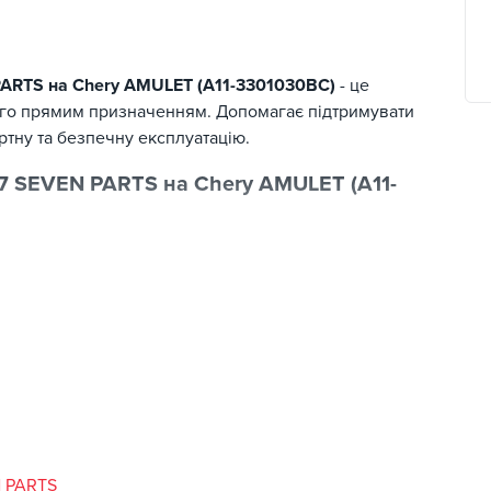
PARTS на Chery AMULET (A11-3301030BC)
- це
його прямим призначенням. Допомагає підтримувати
ртну та безпечну експлуатацію.
7 SEVEN PARTS на Chery AMULET (A11-
тримуєте широкий каталог товарів та зручний сервіс
N PARTS