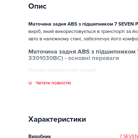
Опис
Маточина задня ABS з підшипником 7 SEVEN 
виріб, який використовується в транспорті за 
авто в належному стані, забезпечує його комфо
Маточина задня ABS з підшипником 
3301030BC) - основні переваги
Основні переваги цієї позиції:
Читати повністю
відповідність стандартам виготовлення;
високий ресурс експлуатації;
точна сумісність із заявленими моделями авто;
оптимальне співвідношення ціни та якості;
наявність на складі.
Характеристики
Замовляючи в інтернет-магазині Kitaec.ua, ви о
Виробник
7 SEVE