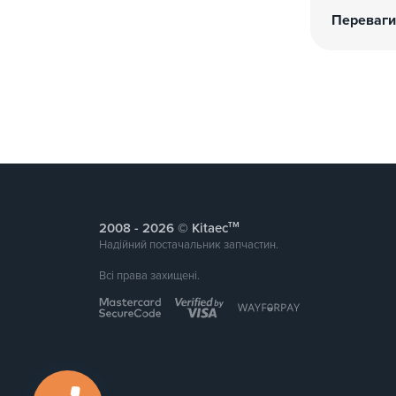
Переваги
тм
2008 -
© Kitaec
Надійний постачальник запчастин.
Всі права захищені.