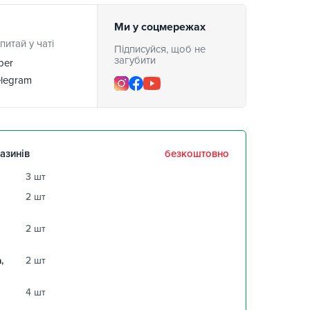
Ми у соцмережах
питай у чаті
Підписуйся, щоб не
загубити
ber
legram
азинів
безкоштовно
3 шт
2 шт
2 шт
,
2 шт
4 шт