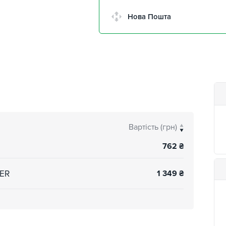
Нова Пошта
Вартість (грн)
762
₴
DER
1 349
₴