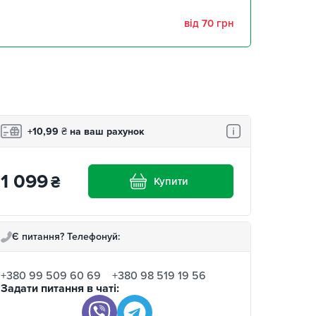
від 70 грн
+10,99
₴
на ваш рахунок
1 099
₴
Купити
Є питання? Телефонуй:
+380 99 509 60 69
+380 98 519 19 56
Задати питання в чаті: