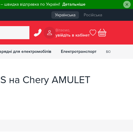
– швидка відправка по Україні!
Детальніше
Українська
Російська
Вiтаємо,
увiйдiть в кабiнет
0
арядні для електромобілів
Електротранспорт
БОНУСІВ
₴
TS на Chery AMULET