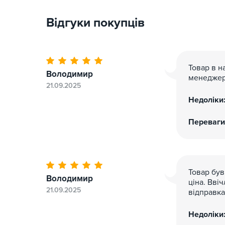
Відгуки покупців
Зареєстровані покупці можуть користуватися б
кешбек на бонусний рахунок, яким можна частк
правил програми лояльності.
Товар в н
Володимир
менеджер
21.09.2025
Недоліки
Переваги
Товар був
Володимир
ціна. Вві
21.09.2025
відправка
Недоліки