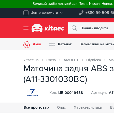
Великий вибір деталей для Tesla, Nissan, Honda
+380 99 509 6
Центр допомоги
Акції
Каталог
Запчастини на китай
kitaec.ua
Chery
AMULET
Підвіска
Ма
Маточина задня ABS 
(A11-3301030BC)
Код:
ЦБ-00049488
Артикул:
A1
Все про товар
Опис
Характеристики
Ві