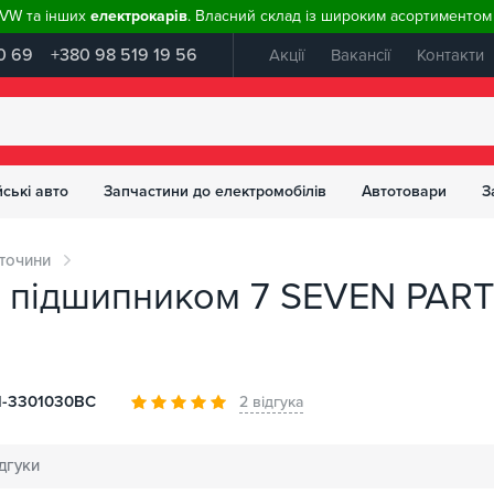
, VW та інших
електрокарів
. Власний склад із широким асортиментом 
0 69
+380 98 519 19 56
Акції
Вакансії
Контакти
ські авто
Запчастини до електромобілів
Автотовари
З
точини
з підшипником 7 SEVEN PAR
1-3301030BC
2 відгука
дгуки