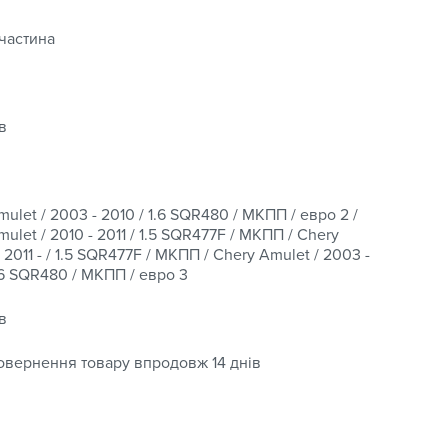
мовлення.
частина
в’яжіться з нами перед оформленням замовлення.
 та комплектацію транспортного засобу або
в
ulet / 2003 - 2010 / 1.6 SQR480 / МКПП / евро 2 /
нь в будь-який регіон України з можливістю
ulet / 2010 - 2011 / 1.5 SQR477F / МКПП / Chery
ива кількома способами:
 2011 - / 1.5 SQR477F / МКПП / Chery Amulet / 2003 -
1.6 SQR480 / МКПП / евро 3
;
в
овернення товару впродовж 14 днів
постачальником, а повернення та обмін дійсні
етального ознайомлення переходьте на сторінку “