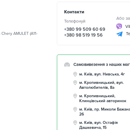
Контакти
Або за
Телефонуй
Vi
+380 99 509 60 69
 Chery AMULET (A11-
Te
+380 98 519 19 56
Самовивезення з наших маг
м. Київ, вул. Нивська, 4г
м. Кропивницький, вул.
Автолюбителів, 8а
м. Кропивницький,
Клинцівський авторинок
м. Київ, пр. Миколи Бажана
26
м. Київ, вул. Остафія
Дашкевича, 15