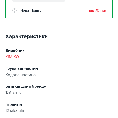
забрати 10 серпня
м. Кропивницький,
Нова Пошта
від 70 грн
Клинцівський авторинок
забрати 10 серпня
м. Київ, пр. Миколи Бажана, 26
1 шт
Характеристики
м. Київ, вул. Остафія
Дашкевича, 15
забрати 10 серпня
Виробник
KIMIKO
Група запчастин
Ходова частина
Батьківщина бренду
Тайвань
Гарантія
12 місяців