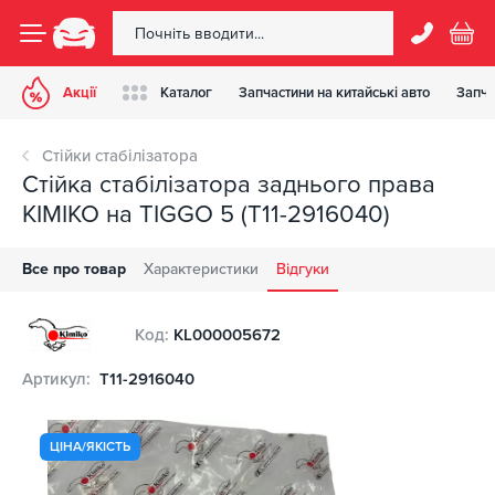
Акції
Каталог
Запчастини на китайські авто
Запча
Стійки стабілізатора
Стійка стабілізатора заднього права
KIMIKO на TIGGO 5 (T11-2916040)
Все про товар
Характеристики
Відгуки
Код:
KL000005672
Артикул:
T11-2916040
ЦІНА/ЯКІСТЬ