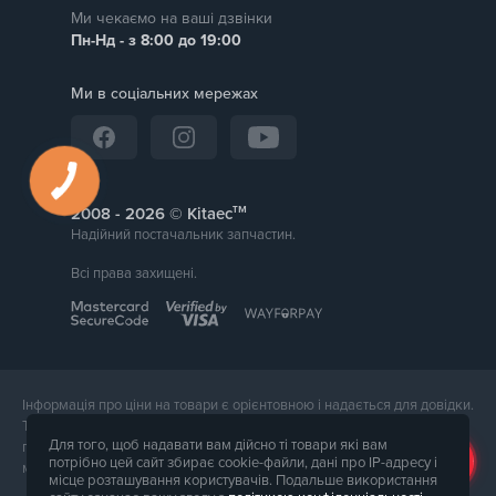
Ми чекаємо на ваші дзвінки
Пн-Нд - з 8:00 до 19:00
Ми в соціальних мережах
тм
2008 -
© Kitaec
Надійний постачальник запчастин.
Всі права захищені.
Інформація про ціни на товари є орієнтовною і надається для довідки.
Точна вартість товару буде названа менеджером магазину при
Для того, щоб надавати вам дійсно ті товари які вам
підтвердження замовлення. Зовнішній вигляд і комплектація товару
потрібно цей сайт збирає cookie-файли, дані про IP-адресу і
може відрізнятися від його фотографії.
місце розташування користувачів. Подальше використання