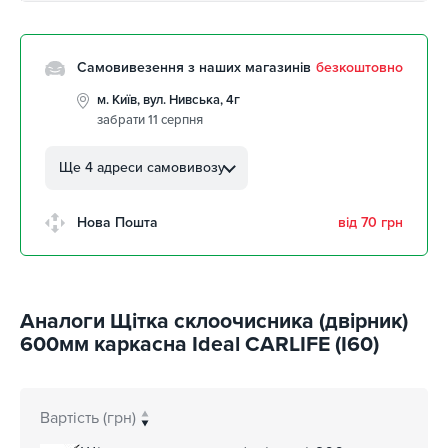
Самовивезення з наших магазинів
безкоштовно
м. Київ, вул. Нивська, 4г
забрати 11 серпня
м. Кропивницький, вул.
Автолюбителів, 8а
Ще 4 адреси самовивозу
забрати 11 серпня
м. Кропивницький,
Нова Пошта
від 70 грн
Клинцівський авторинок
забрати 11 серпня
м. Київ, пр. Миколи Бажана, 26
забрати 11 серпня
Аналоги Щітка склоочисника (двірник)
м. Київ, вул. Остафія
600мм каркасна Ideal CARLIFE (I60)
Дашкевича, 15
забрати 11 серпня
Вартість (грн)