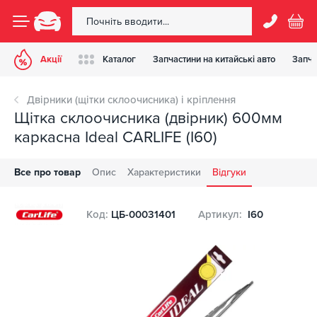
Акції
Каталог
Запчастини на китайські авто
Запча
Двірники (щітки склоочисника) і кріплення
Щітка склоочисника (двірник) 600мм
каркасна Ideal CARLIFE (I60)
Все про товар
Опис
Характеристики
Відгуки
Код:
ЦБ-00031401
Артикул:
I60