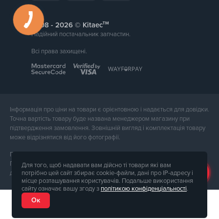
тм
2008 -
© Kitaec
Надійний постачальник запчастин.
Всі права захищені.
Інформація про ціни на товари є орієнтовною і надається для довідки.
Точна вартість товару буде названа менеджером магазину при
підтвердження замовлення. Зовнішній вигляд і комплектація товару
може відрізнятися від його фотографії.
Послуги надає ФОП Тюпа Петро Павлович, ІПН 2770105454.
Політика конфіденційності доступна за
посиланням
. Публічна оферта
Для того, щоб надавати вам дійсно ті товари які вам
потрібно цей сайт збирає cookie-файли, дані про IP-адресу і
доступна за
посиланням
.
місце розташування користувачів. Подальше використання
сайту означає вашу згоду з
політикою конфіденціальності
.
Ок