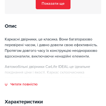
Показати ще
Опис
Каркасні двірники, це класика. Вони багаторазово
перевірені часом, і давно довели свою ефективність.
Протягом довгого часу їх конструкцію неодноразово
вдосконалили, виключаючи ненадійні елементи.
Автомобільні двірники CarLife IDEAL-це ідеальне
поєднання ціни і якості. Каркас склоочисника
виготовлений з високоякісного матеріалу. Задля
запобігання виникнення корозії, всі металеві
Читати повністю
конструкції покрита декількома шарами антикорозійної
фарби. Місце з'єднання коромисел з каркасом чітко
підігнані один під одного, що забезпечує відсутність
Характеристики