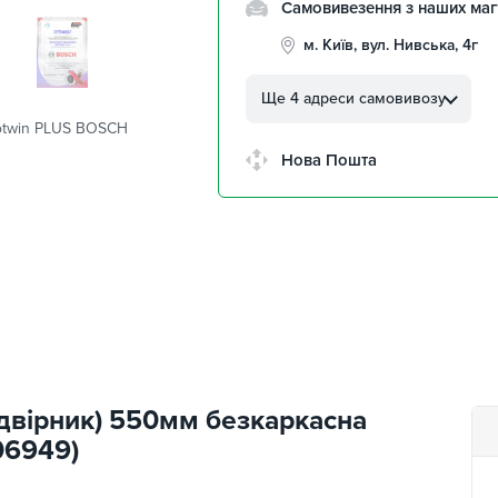
Самовивезення з наших маг
м. Київ, вул. Нивська, 4г
м. Кропивницький, вул.
Автолюбителів, 8а
Ще 4 адреси самовивозу
rotwin PLUS BOSCH
м. Кропивницький,
Клинцівський авторинок
Нова Пошта
м. Київ, пр. Миколи Бажана
26
м. Київ, вул. Остафія
Дашкевича, 15
двірник) 550мм безкаркасна
06949)