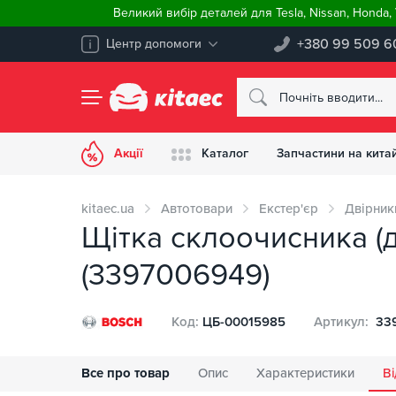
Великий вибір деталей для Tesla, Nissan, Honda
+380 99 509 6
Центр допомоги
Акції
Каталог
Запчастини на китай
kitaec.ua
Автотовари
Екстер'єр
Двірники
Щітка склоочисника (
(3397006949)
Код:
ЦБ-00015985
Артикул:
33
Все про товар
Опис
Характеристики
Ві