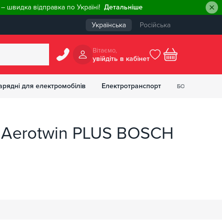
– швидка відправка по Україні!
Детальніше
Українська
Російська
Вiтаємо,
увiйдiть в кабiнет
0
арядні для електромобілів
Електротранспорт
БОНУСІВ
₴
а Aerotwin PLUS BOSCH