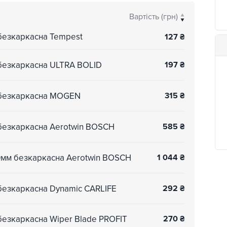
Вартість (грн)
 безкаркасна Tempest
127
₴
 безкаркасна ULTRA BOLID
197
₴
м безкаркасна MOGEN
315
₴
 безкаркасна Aerotwin BOSCH
585
₴
50мм безкаркасна Aerotwin BOSCH
1 044
₴
 безкаркасна Dynamic CARLIFE
292
₴
безкаркасна Wiper Blade PROFIT
270
₴