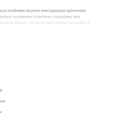
ться особливо міцною конструкцією кріплення.
ється за рахунок пластини з еводіуму, яка
ється корозії, так як не має прямого контакту з
рника. Для її виготовлення використовували
о каучуку. Це зробило гумку стійкою до
 та різким перепадів температури. Для щоб лезо
 рипіло, на нього зовнішню частину нанесли тонкий
умки двірника, саме вона дозволяє однаково добре
уч.
єр
одиться на зовнішній частини двірника, забезпечує
ї поверхні незалежно від швидкості руху
ина
в