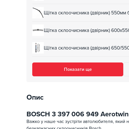
Щітка склоочисника (двірник) 550мм 
Щітка склоочисника (двірник) 600х5
Щітка склоочисника (двірник) 650/5
Показати ще
Опис
BOSCH 3 397 006 949 Aerotwin 
Важко у наше час зустріти автолюбителя, який не
безкаркасних склоочисників Bosch.