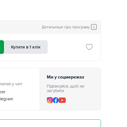
Детальніше про програму
Купити в 1 клік
Ми у соцмережах
питай у чаті
Підписуйся, щоб не
загубити
ber
legram