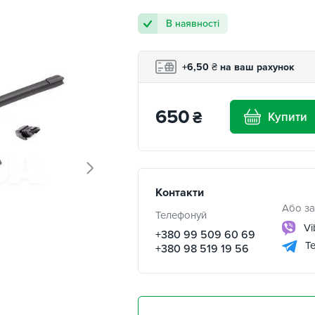
В наявності
+6,50
₴
на ваш рахунок
650
₴
Купити
Контакти
Або за
Телефонуй
Vi
+380 99 509 60 69
Te
+380 98 519 19 56