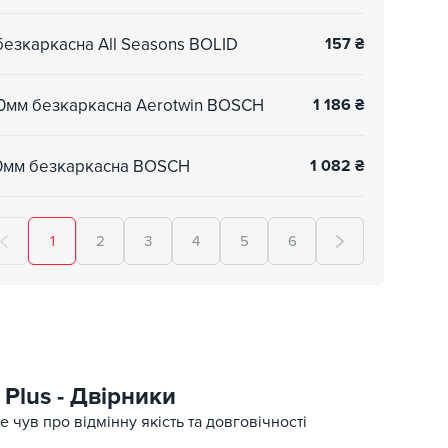
безкаркасна All Seasons BOLID
157
₴
50мм безкаркасна Aerotwin BOSCH
1 186
₴
50мм безкаркасна BOSCH
1 082
₴
1
2
3
4
5
6
Plus - Двірники
 чув про відмінну якість та довговічності