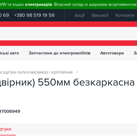
, VW та інших
електрокарів
. Власний склад із широким асортиментом 
0 69
+380 98 519 19 56
Акції
Вакансії
Контакти
ські авто
Запчастини до електромобілів
Автотовари
З
 (щітки склоочисника) і кріплення
двірник) 550мм безкаркасн
97006949
дгуки