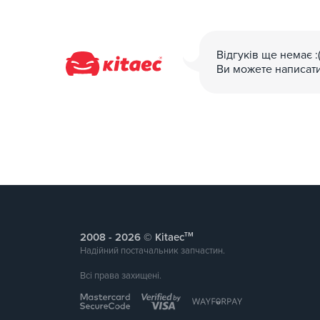
Відгуків ще немає :
Ви можете написат
тм
2008 -
© Kitaec
Надійний постачальник запчастин.
Всі права захищені.