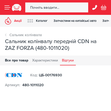
Акції
Каталог
Запчастини на китайські авто
Запча
Сальник колінвала
Сальник колінвалу передній CDN на
ZAZ FORZA (480-1011020)
Все про товар
Характеристики
Відгуки
Код:
ЦБ-00176930
Артикул:
480-1011020