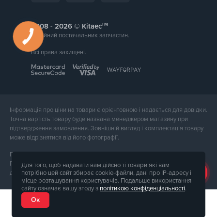
тм
2008 -
© Kitaec
Надійний постачальник запчастин.
Всі права захищені.
Інформація про ціни на товари є орієнтовною і надається для довідки.
Точна вартість товару буде названа менеджером магазину при
підтвердження замовлення. Зовнішній вигляд і комплектація товару
може відрізнятися від його фотографії.
Послуги надає ФОП Тюпа Петро Павлович, ІПН 2770105454.
Політика конфіденційності доступна за
посиланням
. Публічна оферта
Для того, щоб надавати вам дійсно ті товари які вам
потрібно цей сайт збирає cookie-файли, дані про IP-адресу і
доступна за
посиланням
.
місце розташування користувачів. Подальше використання
сайту означає вашу згоду з
політикою конфіденціальності
.
Ок