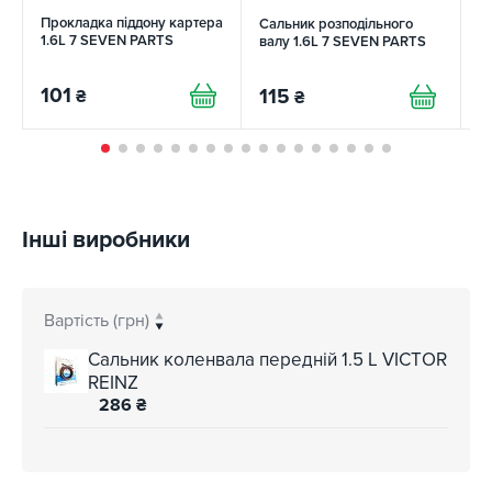
Прокладка піддону картера
Сальник розподільного
П
1.6L 7 SEVEN PARTS
валу 1.6L 7 SEVEN PARTS
н
101
115
2
₴
₴
Інші виробники
Вартість (грн)
Сальник коленвала передній 1.5 L VICTOR
REINZ
286
₴