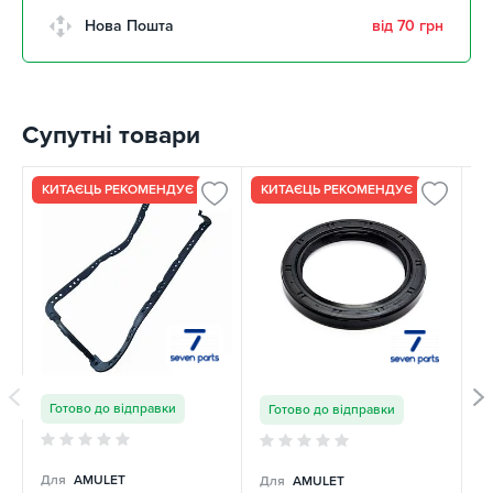
м. Кропивницький,
Нова Пошта
від 70 грн
Клинцівський авторинок
забрати 11 серпня
м. Київ, пр. Миколи Бажана, 26
забрати 11 серпня
Супутні товари
м. Київ, вул. Остафія
Дашкевича, 15
забрати 11 серпня
КИТАЄЦЬ РЕКОМЕНДУЄ
КИТАЄЦЬ РЕКОМЕНДУЄ
К
Готово до відправки
Готово до відправки
Для
AMULET
Для
AMULET
Д