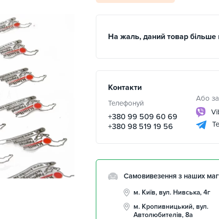
На жаль, даний товар більше 
Контакти
Або за
Телефонуй
Vi
+380 99 509 60 69
Te
+380 98 519 19 56
Самовивезення з наших маг
м. Київ, вул. Нивська, 4г
м. Кропивницький, вул.
Автолюбителів, 8а