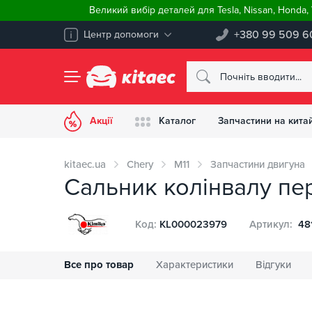
Великий вибір деталей для Tesla, Nissan, Honda
+380 99 509 6
Центр допомоги
Акції
Каталог
Запчастини на китай
kitaec.ua
Chery
M11
Запчастини двигуна
Сальник колінвалу пер
Код:
KL000023979
Артикул:
48
Все про товар
Характеристики
Відгуки