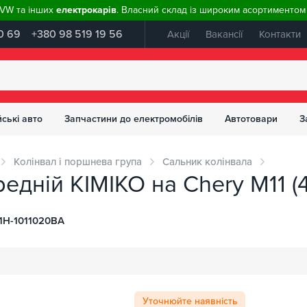
, VW та інших
електрокарів
. Власний склад із широким асортиментом 
0 69
+380 98 519 19 56
Акції
Вакансії
Контакти
ські авто
Запчастини до електромобілів
Автотовари
З
Колінвал і поршнева група
Сальник колінвала
едній KIMIKO на Chery M11 (
1H-1011020BA
Уточнюйте наявність