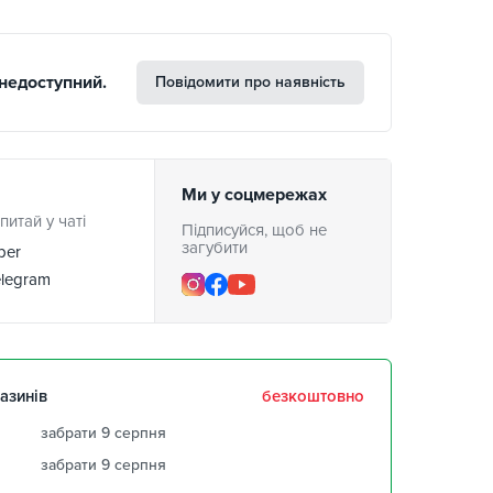
недоступний.
Повідомити про наявність
Ми у соцмережах
питай у чаті
Підписуйся, щоб не
загубити
ber
legram
азинів
безкоштовно
забрати 9 серпня
забрати 9 серпня