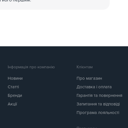
и його першим.
Інформація про компанію
Клієнтам
Новини
Про магазин
Статті
Доставка і оплата
Бренди
Гарантія та повернення
Акції
Запитання та відповіді
Програма лояльності