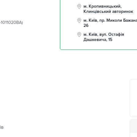
м. Кропивницький,
Клинцівський авторинок
м. Київ, пр. Миколи Бажана
-1011020BA)
26
м. Київ, вул. Остафія
Дашкевича, 15
ів