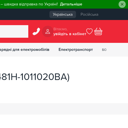
– швидка відправка по Україні!
Детальніше
Українська
Російська
Вiтаємо,
увiйдiть в кабiнет
0
арядні для електромобілів
Електротранспорт
БОНУСІВ
₴
481H-1011020BA)