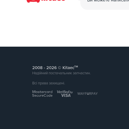
Ви можете написат
тм
2008 -
© Kitaec
Надійний постачальник запчастин.
Всі права захищені.