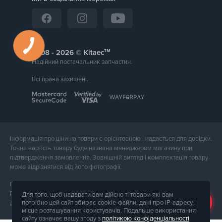
тм
2008 -
© Kitaec
Надійний постачальник запчастин.
Всі права захищені.
Інформація про ціни на товари є орієнтовною і надається для довідки.
Точна вартість товару буде названа менеджером магазину при
підтвердження замовлення. Зовнішній вигляд і комплектація товару
може відрізнятися від його фотографії.
Послуги надає ФОП Тюпа Петро Павлович, ІПН 2770105454.
Політика конфіденційності доступна за
посиланням
. Публічна оферта
Для того, щоб надавати вам дійсно ті товари які вам
потрібно цей сайт збирає cookie-файли, дані про IP-адресу і
доступна за
посиланням
.
місце розташування користувачів. Подальше використання
сайту означає вашу згоду з
політикою конфіденціальності
.