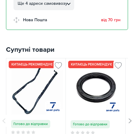
Автолюбителів, 8а
Ще 4 адреси самовивозу
2 шт
м. Кропивницький,
Нова Пошта
від 70 грн
Клинцівський авторинок
1 шт
м. Київ, пр. Миколи Бажана, 26
2 шт
Супутні товари
м. Київ, вул. Остафія
Дашкевича, 15
2 шт
КИТАЄЦЬ РЕКОМЕНДУЄ
КИТАЄЦЬ РЕКОМЕНДУЄ
К
Готово до відправки
Готово до відправки