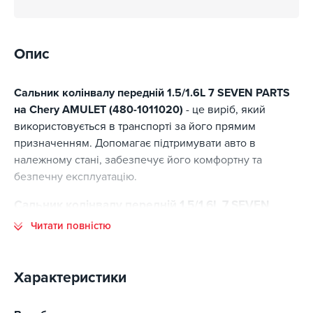
Опис
Сальник колінвалу передній 1.5/1.6L 7 SEVEN PARTS
на Chery AMULET (480-1011020)
- це виріб, який
використовується в транспорті за його прямим
призначенням. Допомагає підтримувати авто в
належному стані, забезпечує його комфортну та
безпечну експлуатацію.
Сальник колінвалу передній 1.5/1.6L 7 SEVEN
PARTS на Chery AMULET (480-1011020) - основні
Читати повністю
переваги
Основні переваги цієї позиції:
Характеристики
відповідність стандартам виготовлення;
високий ресурс експлуатації;