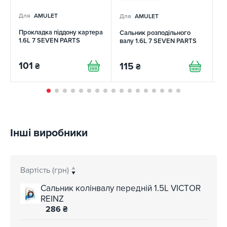
Для
AMULET
Для
AMULET
Д
Прокладка піддону картера
Сальник розподільного
П
1.6L 7 SEVEN PARTS
валу 1.6L 7 SEVEN PARTS
н
101
115
2
₴
₴
Інші виробники
Вартість (грн)
Сальник колінвалу передній 1.5L VICTOR
REINZ
286
₴